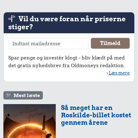
Vil du være foran når priserne
stiger?
42 kr.
1/3 kg marcipan
4.602 kr.
Spar penge og investér klogt - bliv klædt på med
Cykel
det gratis nyhedsbrev fra Oldmoneys redaktion
17 kr.
›
Læs mere
Husholdningssprit
Mest læste
Så meget har en
Roskilde-billet kostet
gennem årene
21 kr.
5,37 kr.