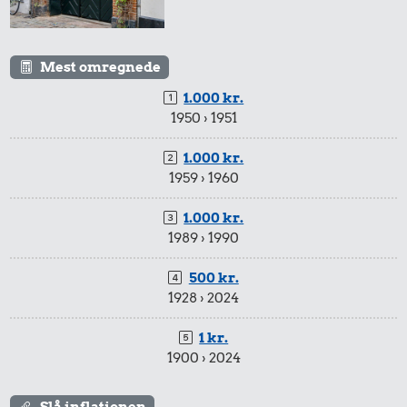
10 kg gas
Mest omregnede
1.000 kr.
1950 › 1951
25 kr.
1.000 kr.
200 g smør
60 kr.
1959 › 1960
6,00 kr.
1/2 kg skæreost
1.000 kr.
Æble
1989 › 1990
500 kr.
1928 › 2024
625 kr.
30 kr.
1 kr.
1900 › 2024
Flybillet,
95 kr.
Is
København-
Biografbillet
Mallorca