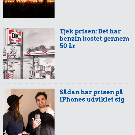
125 kr.
Hotdog
Banan
10 liter benzin
Tjek prisen: Det har
benzin kostet gennem
245 kr.
50 år
Togbillet,
164.903 kr.
25 kr.
Aarhus-
Bil
Bakke jordbær
København
Sådan har prisen på
iPhones udviklet sig
4.218 kr.
222 kr.
12 kr.
Kat