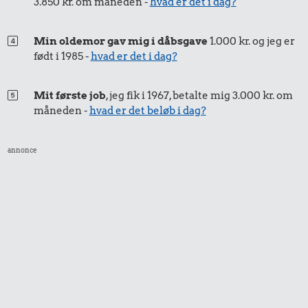
3.850 kr. om måneden -
hvad er det i dag?
oksekød
14 kr.
104 kr.
Min oldemor gav mig i dåbsgave
1.000 kr. og jeg er
Pilsner
Snaps
født i 1985 -
hvad er det i dag?
Mit første job
, jeg fik i 1967, betalte mig 3.000 kr. om
måneden -
hvad er det beløb i dag?
annonce
0,77 kr.
7,67 kr.
Tyggegummi
Agurk
184 kr.
10 kg gas