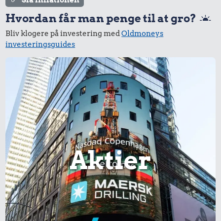
Slå inflationen
Hvordan får man penge til at gro?
Bliv klogere på investering med
Oldmoneys
investeringsguides
320 kr.
Taxatur,
1,00 kr.
Hovedbanegården-
Tyggegummi
Lufthavnen
20 kr.
1 kg havregryn
Aktier
19 kr.