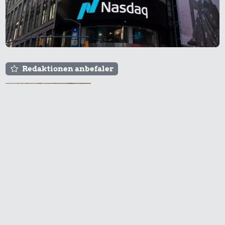
10 karklude
50 kr.
9,00 kr.
Kylling
100 g
flæskesvær
Redaktionen anbefaler
Agnes og Røde lejede
sig ind for 20 kr. -
hvad er det i dag?
600 kr.
28 kr.
Sko
Hotdog
45 kr.
Prisen på en tur i
100 g garn
biografen er steget på
få år