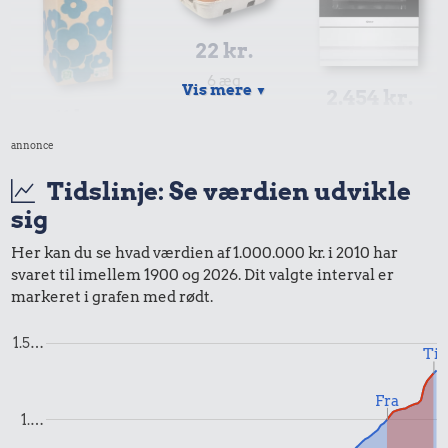
22 kr.
6 æg
Vis mere
▼
2.454 kr.
11 kr.
Komfur
annonce
1 liter mælk
Tidslinje: Se værdien udvikle
sig
Her kan du se hvad værdien af 1.000.000 kr. i 2010 har
svaret til imellem 1900 og 2026. Dit valgte interval er
markeret i grafen med rødt.
18 kr.
1.5…
Til
Røget sild
Fra
80.534 kr.
46 kr.
1.…
Rolex-ur