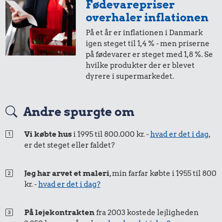
Fødevarepriser
i 2010
i 2025
overhaler inflationen
På et år er inflationen i Danmark
1,-
=
1,-
igen steget til 1,4 % - men priserne
på fødevarer er steget med 1,8 %. Se
i 2010
i 2025
hvilke produkter der er blevet
4,60 kr.
dyrere i supermarkedet.
15 kr.
12 kr.
Æble
50 øre
=
0,65,-
1 kg havregryn
1 kg sukker
Andre spurgte om
i 2010
i 2025
Vi købte hus
i 1995 til 800.000 kr. -
hvad er det i dag
,
er det steget eller faldet?
Jeg har arvet et maleri
, min farfar købte i 1955 til 800
kr. -
hvad er det i dag?
27 kr.
På lejekontrakten
fra 2003 kostede lejligheden
1/2 kg hakket