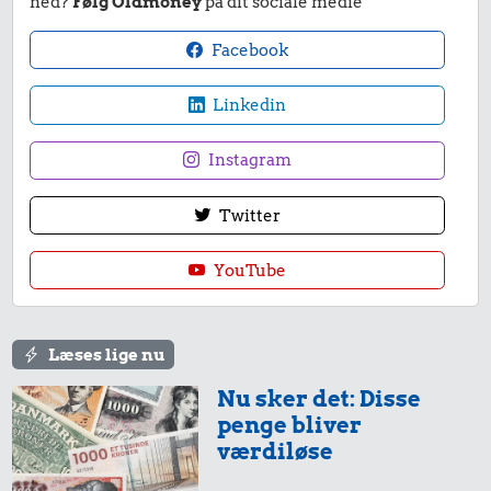
ned?
Følg Oldmoney
på dit sociale medie
Facebook
Linkedin
Instagram
10 kr.
19 kr.
Twitter
Agurk
1 kg kartofler
15 kr.
YouTube
1 liter mælk
Læses lige nu
Nu sker det: Disse
penge bliver
værdiløse