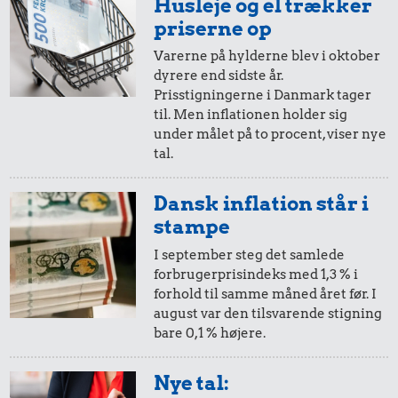
Husleje og el trækker
i 2010
i 2025
priserne op
321 kr.
6,90 kr.
9,59 kr.
Varerne på hylderne blev i oktober
Dæk
100 g
dyrere end sidste år.
flæskesvær
20,-
=
26,-
2 kg mel
Prisstigningerne i Danmark tager
til. Men inflationen holder sig
i 2010
i 2025
under målet på to procent, viser nye
tal.
10,-
=
13,-
Dansk inflation står i
i 2010
i 2025
stampe
I september steg det samlede
73 kr.
21 kr.
forbrugerprisindeks med 1,3 % i
5,-
=
7,-
Biografbillet
forhold til samme måned året før. I
35 kr.
200 g
august var den tilsvarende stigning
i 2010
i 2025
chokolade
100 g garn
bare 0,1 % højere.
2,-
=
3,-
Nye tal: