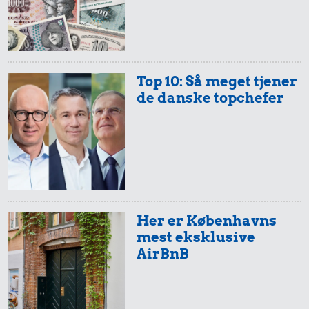
55 kr.
1/3 kg marcipan
13 kr.
23 kr.
Top 10: Så meget tjener
2 kg mel
de danske topchefer
Husholdningssprit
Her er Københavns
mest eksklusive
35 kr.
AirBnB
1/2 kg hakket
105.000 kr.
oksekød
240 kr.
Rolex-ur