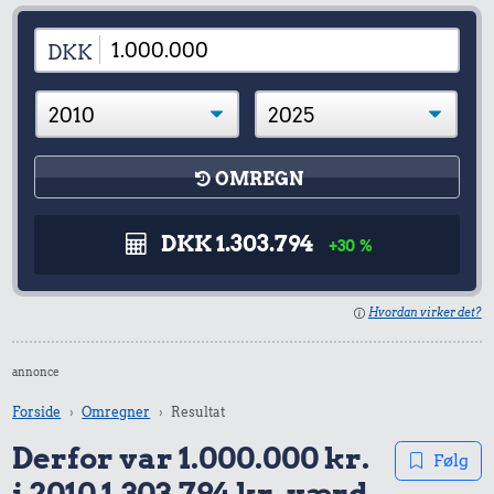
DKK
OMREGN
DKK 1.303.794
+30 %
Hvordan virker det?
annonce
Forside
Omregner
Resultat
Derfor var 1.000.000 kr.
Følg
i 2010 1.303.794 kr. værd