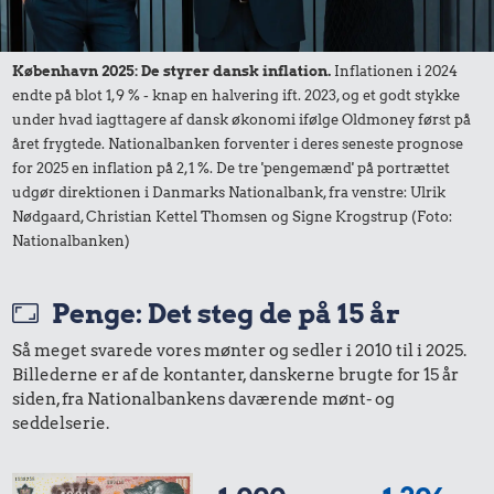
245 kr.
København 2025: De styrer dansk inflation.
Inflationen i 2024
endte på blot 1,9 % - knap en halvering ift. 2023, og et godt stykke
Taxatur,
under hvad iagttagere af dansk økonomi ifølge Oldmoney først på
Hovedbanegården-
18 kr.
året frygtede. Nationalbanken forventer i deres seneste prognose
Lufthavnen
for 2025 en inflation på 2,1 %. De tre 'pengemænd' på portrættet
Syltetøj
245 kr.
udgør direktionen i Danmarks Nationalbank, fra venstre: Ulrik
Bukser
Nødgaard, Christian Kettel Thomsen og Signe Krogstrup (Foto:
Nationalbanken)
Penge: Det steg de på 15 år
Så meget svarede vores mønter og sedler i 2010 til i 2025.
Billederne er af de kontanter, danskerne brugte for 15 år
siden, fra Nationalbankens daværende mønt- og
seddelserie.
460 kr.
38 kr.
Sko
9,97 kr.
Kylling