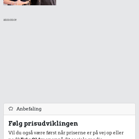
Strygejern
1 dåse suppe
annonce
23 kr.
15 kr.
13.422 kr.
Is
10 karklude
Hund
19 kr.
14 kr.
200 g smør
Franskbrød
273.468 kr.
Anbefaling
Samlet pris i 2010
Følg prisudviklingen
Priser i 2025
Vil du også være først når priserne er på vej op eller