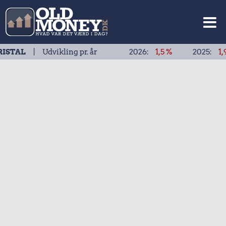
| Udvikling pr. år
2026:
1,5 %
2025:
1,9 %