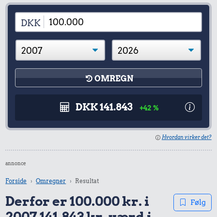
DKK
OMREGN
DKK 141.843
+42 %
Hvordan virker det?
annonce
Forside
Omregner
Resultat
Derfor er 100.000 kr. i
Følg
2007 141.843 kr. værd i