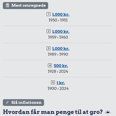
Mest omregnede
1.000 kr.
1950 › 1951
1.000 kr.
1959 › 1960
19 kr.
5.419 kr.
1.000 kr.
5,91 kr.
10 karklude
Kat
1989 › 1990
Æble
500 kr.
1928 › 2024
1 kr.
1900 › 2024
Slå inflationen
54 kr.
Hvordan får man penge til at gro?