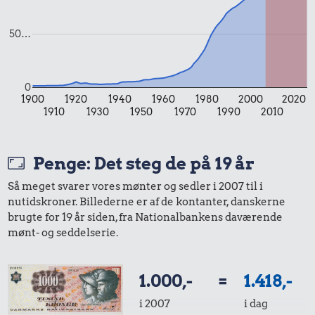
50…
0
18 kr.
1900
1920
1940
1960
1980
2000
2020
1910
1930
1950
1970
1990
2010
Rugbrød
97 kr.
13 kr.
Snaps
Pilsner
Penge: Det steg de på 19 år
Så meget svarer vores mønter og sedler i 2007 til i
nutidskroner. Billederne er af de kontanter, danskerne
brugte for 19 år siden, fra Nationalbankens daværende
mønt- og seddelserie.
1.000,-
=
1.418,-
68 kr.
i 2007
i dag