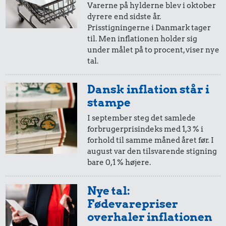
Varerne på hylderne blev i oktober
dyrere end sidste år.
20,-
=
28,-
Prisstigningerne i Danmark tager
til. Men inflationen holder sig
i 2007
i dag
under målet på to procent, viser nye
6,44 kr.
tal.
100 g
43 kr.
172 kr.
10,-
=
14,-
flæskesvær
Dansk inflation står i
1/2 kg kaffe
10 kg gas
i 2007
i dag
stampe
I september steg det samlede
forbrugerprisindeks med 1,3 % i
5,-
=
7,-
forhold til samme måned året før. I
august var den tilsvarende stigning
i 2007
i dag
bare 0,1 % højere.
2,-
=
3,-
39 kr.
Nye tal:
25 kr.
Fødevarepriser
1/3 kg marcipan
i 2007
i dag
1/2 kg hakket
overhaler inflationen
oksekød