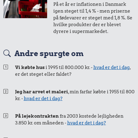
På et år er inflationen i Danmark
16 kr.
1,-
=
1,-
igen steget til 1,4 % - men priserne
Husholdningssprit
på fødevarer er steget med 1,8 %. Se
i 2007
i dag
hvilke produkter der er blevet
dyrere i supermarkedet.
50 øre
=
0,71,-
Andre spurgte om
17 kr.
i 2007
i dag
13 kr.
36 kr.
Røget sild
Vi købte hus
i 1995 til 800.000 kr. -
hvad er det i dag
,
Franskbrød
Kylling
er det steget eller faldet?
25 øre
=
0,35,-
i 2007
i dag
Jeg har arvet et maleri
, min farfar købte i 1955 til 800
kr. -
hvad er det i dag?
På lejekontrakten
fra 2003 kostede lejligheden
3.850 kr. om måneden -
hvad er det i dag?
23 kr.