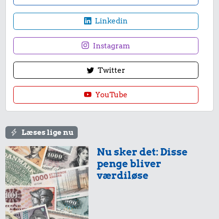
Linkedin
Instagram
447 kr.
25 kr.
Flybillet,
Twitter
København-
4,29 kr.
Avis
Mallorca
YouTube
Æble
96.996 kr.
Læses lige nu
Samlet pris i 2007
Nu sker det: Disse
penge bliver
værdiløse
Priser i 2026