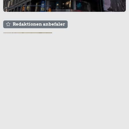
Redaktionen anbefaler
Agnes og Røde lejede
sig ind for 20 kr. -
0,99 kr.
hvad er det i dag?
Tyggegummi
15 kr.
15 kr.
1 kg sukker
Sodavand
Prisen på en tur i
biografen er steget på
få år