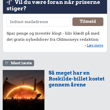
Vil du være foran når priserne
stiger?
Spar penge og investér klogt - bliv klædt på med
20 kr.
5,01 kr.
det gratis nyhedsbrev fra Oldmoneys redaktion
Hotdog
Banan
14 kr.
›
Læs mere
1 kg havregryn
Mest læste
Så meget har en
Roskilde-billet kostet
gennem årene
21 kr.
18 kr.
208 kr.
6 æg
200 g smør
Strygejern