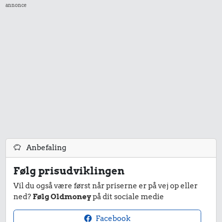
0,72 kr.
annonce
Tyggegummi
2.290 kr.
11 kr.
Komfur
1 kg sukker
Anbefaling
43 kr.
19 kr.
Følg prisudviklingen
1/2 kg skæreost
200 g
Vil du også være først når priserne er på vej op eller
229 kr.
chokolade
ned?
Følg Oldmoney
på dit sociale medie
Bukser
Facebook