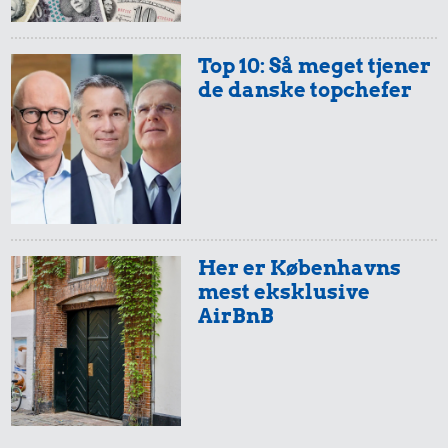
Top 10: Så meget tjener
315 kr.
de danske topchefer
Taxatur,
9,85 kr.
Hovedbanegården-
Lufthavnen
Agurk
133 kr.
Snaps
Her er Københavns
mest eksklusive
AirBnB
24 kr.
29 kr.
Røget sild
161 kr.
6 æg
10 liter benzin