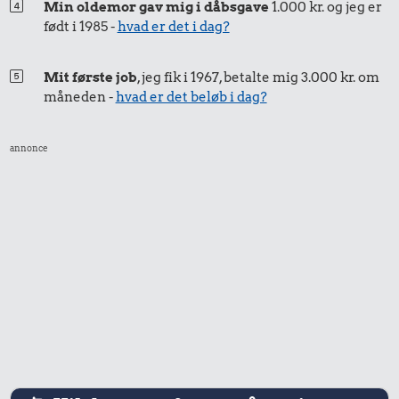
Min oldemor gav mig i dåbsgave
1.000 kr. og jeg er
Bakke jordbær
født i 1985 -
hvad er det i dag?
75.138 kr.
8,94 kr.
Rolex-ur
2 kg mel
Mit første job
, jeg fik i 1967, betalte mig 3.000 kr. om
måneden -
hvad er det beløb i dag?
annonce
7,16 kr.
17 kr.
Agurk
Syltetøj
11 kr.
Sodavand