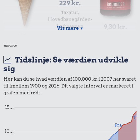
229 kr.
Taxatur,
Hovedbanegården-
9,30 kr.
Lufthavnen
Vis mere
▼
21 kr.
Syltede
rødbeder
annonce
Is
Tidslinje: Se værdien udvikle
sig
Her kan du se hvad værdien af 100.000 kr. i 2007 har svaret
til imellem 1900 og 2026. Dit valgte interval er markeret i
grafen med rødt.
14 kr.
12.523 kr.
3.936 kr.
10 karklude
Hund
Kat
15…
Til
Fra
10…