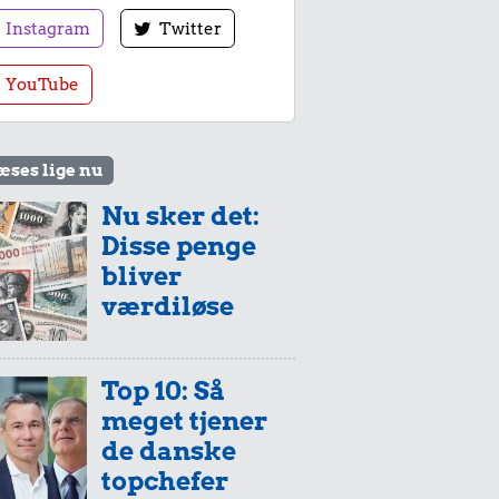
Instagram
Twitter
YouTube
æses lige nu
Nu sker det:
Disse penge
bliver
værdiløse
Top 10: Så
meget tjener
de danske
topchefer