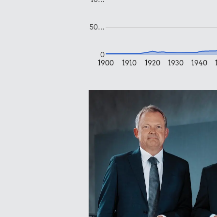
50…
10 kr.
33 kr
0
10 karklude
1900
1910
1920
1930
1940
1/2 kg skær
74 kr.
7,94 k