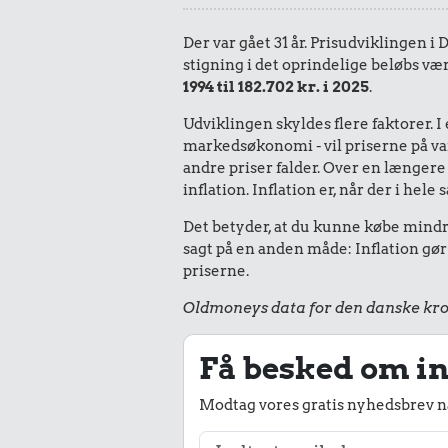
Der var gået 31 år. Prisudviklingen i
stigning i det oprindelige beløbs væ
1994 til 182.702 kr. i 2025
.
Udviklingen skyldes flere faktorer. 
markedsøkonomi - vil priserne på vare
andre priser falder. Over en længere 
inflation. Inflation er, når der i he
Det betyder, at du kunne købe mindre
sagt på en anden måde: Inflation gør
priserne.
Oldmoneys data for den danske kro
Få besked om in
Modtag vores gratis nyhedsbrev nå