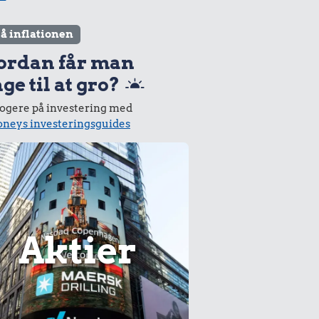
lå inflationen
ordan får man
ge til at gro?
logere på investering med
neys investeringsguides
Aktier