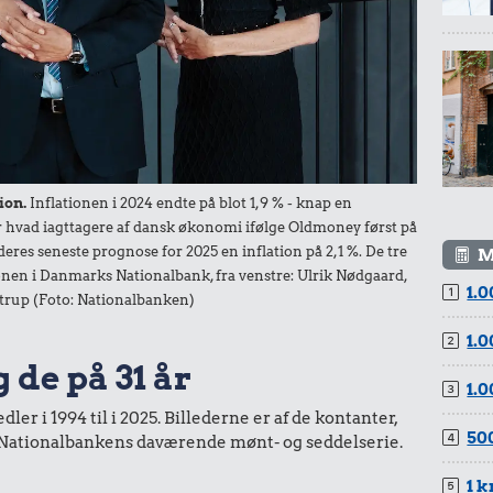
lk
35 kr.
ion.
Inflationen i 2024 endte på blot 1,9 % - knap en
der hvad iagttagere af dansk økonomi ifølge Oldmoney først på
1/2 kg hakket
deres seneste prognose for 2025 en inflation på 2,1 %. De tre
45 kr.
M
oksekød
nen i Danmarks Nationalbank, fra venstre: Ulrik Nødgaard,
r.
1.0
100 g garn
trup (Foto: Nationalbanken)
1.0
 de på 31 år
1.0
er i 1994 til i 2025. Billederne er af de kontanter,
500
ra Nationalbankens daværende mønt- og seddelserie.
1 k