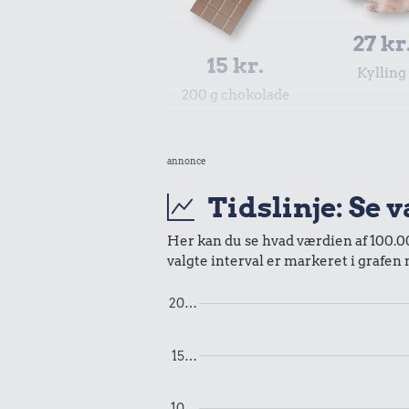
27 kr
15 kr.
Kylling
200 g chokolade
annonce
Tidslinje: Se 
Her kan du se hvad værdien af 100.000
valgte interval er markeret i grafen
229 kr.
20…
1.751 k
Dæk
Komfur
15…
10…