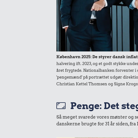
Snaps
1 liter mæ
København 2025: De styrer dansk inflat
halvering ift. 2023, og et godt stykke un
året frygtede. Nationalbanken forventer i 
'pengemænd' på portrættet udgør direktio
3,28 k
Christian Kettel Thomsen og Signe Krogs
Æble
131 kr.
10 kg gas
Penge: Det steg
Så meget svarede vores mønter og sedl
danskerne brugte for 31 år siden, f