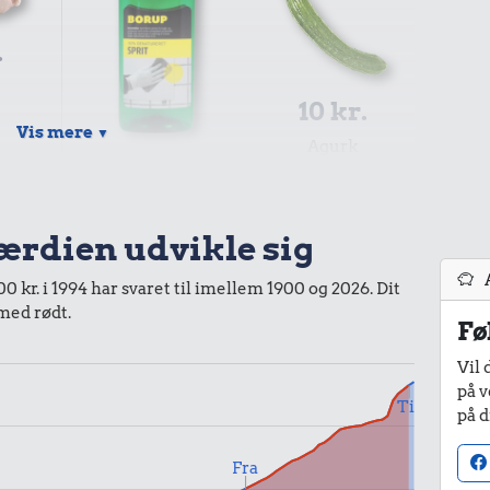
.
10 kr.
Vis mere
▼
Agurk
23 kr.
Husholdningssprit
værdien udvikle sig
 kr. i 1994 har svaret til imellem 1900 og 2026. Dit
 med rødt.
Fø
Vil 
r.
på v
60 kr.
25 kr.
Til
på d
1/2 kg skæreost
Rugbrød
Fra