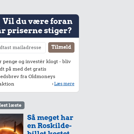
Vil du være foran
r priserne stiger?
r penge og investér klogt - bliv
dt på med det gratis
edsbrev fra Oldmoneys
aktion
›
Læs mere
est læste
Så meget har
en Roskilde-
billet kostet