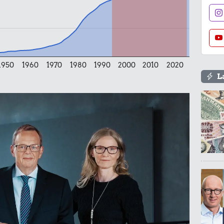
.
1950
1960
1970
1980
1990
2000
2010
2020
eost
L
16 kr.
13 kr.
1 dåse suppe
Syltede rødbeder
625 kr.
35 kr.
Flybillet,
København-
r.
Avis
Mallorca