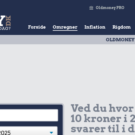
Oldmoney PRO
Forside
Omregner
Inflation
Rigdom
OLDMONEY PRISTAL
| 
Ved du hvor
10 kroner i 
svarer til i 