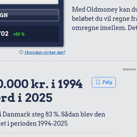
Med Oldmoney kan du 
GN
beløbet du vil regne fr
omregne imellem. Det 
702
+83 %
Hvordan virker det?
annonce
.000 kr. i 1994
Følg
ærd i 2025
 i Danmark steg 83 %. Sådan blev den
et i perioden 1994-2025