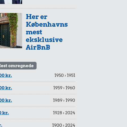
Her er
Københavns
mest
eksklusive
AirBnB
est omregnede
00 kr.
1950 › 1951
00 kr.
1959 › 1960
00 kr.
1989 › 1990
 kr.
1928 › 2024
r.
1900 › 2024