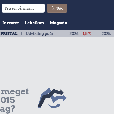
Søg
Investér
Leksikon
Magasin
Udvikling pr. år
2026:
1,5 %
2025:
1,9 %
20
 meget
2015
dag?