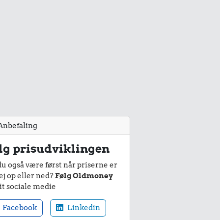
Anbefaling
lg prisudviklingen
du også være først når priserne er
ej op eller ned?
Følg Oldmoney
it sociale medie
Facebook
Linkedin