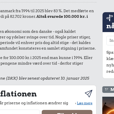
 Danmark fra 1994 til 2025 blev 83 %. Det medførte en
rdi på 82.702 kroner.
Altså svarede 100.000 kr. i
nå
I en økonomi som den danske - også kaldet
r og ydelser svinge over tid. Nogle priser stiger,
periode vil enhver pris dog altid stige - det kaldes
le samfundet konstateres en samlet stigning i priserne.
Spa
 for 100.000 kr. i 2025 end man kunne i 1994. Eller
klæ
 pengene mindre værd over tid - derfor stiger
nyh
red
ne (DKK) blev senest opdateret 10. januar 2025
M
flationen
r priserne og inflationen ændrer sig
›
Læs mere