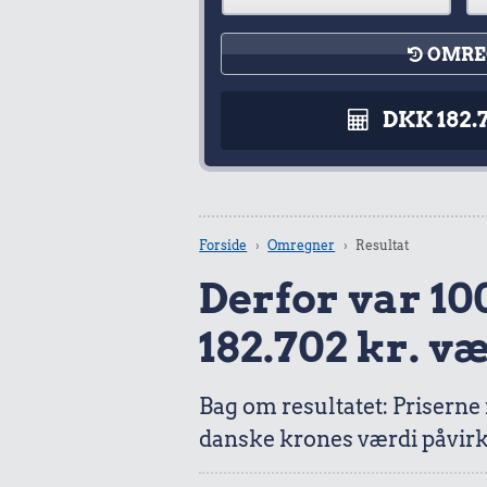
OMRE
DKK 182.
Forside
Omregner
Resultat
Derfor var 100
182.702 kr. v
Bag om resultatet: Priserne
danske krones værdi påvirk