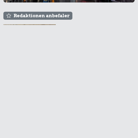
Redaktionen anbefaler
Agnes og Røde lejede
sig ind for 20 kr. -
hvad er det i dag?
Prisen på en tur i
biografen er steget på
få år