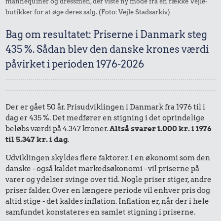
mannequiner og dressmen, der viste ny mode fra en række Vejle-
butikker for at øge deres salg. (Foto: Vejle Stadsarkiv)
Bag om resultatet: Priserne i Danmark steg
435 %. Sådan blev den danske krones værdi
påvirket i perioden 1976-2026
Der er gået 50 år. Prisudviklingen i Danmark fra 1976 til i
dag er 435 %. Det medfører en stigning i det oprindelige
beløbs værdi på 4.347 kroner.
Altså svarer 1.000 kr. i 1976
til 5.347 kr. i dag
.
Udviklingen skyldes flere faktorer. I en økonomi som den
danske - også kaldet markedsøkonomi - vil priserne på
varer og ydelser svinge over tid. Nogle priser stiger, andre
priser falder. Over en længere periode vil enhver pris dog
altid stige - det kaldes inflation. Inflation er, når der i hele
samfundet konstateres en samlet stigning i priserne.