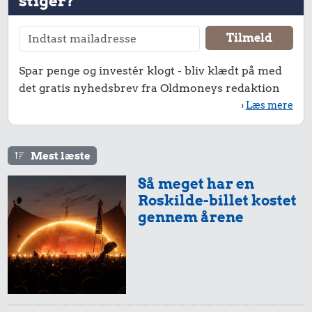
stiger?
Bukser
Spar penge og investér klogt - bliv klædt på med
det gratis nyhedsbrev fra Oldmoneys redaktion
›
Læs mere
119 kr.
Flybillet,
18 kr.
6,07 kr.
København-
Biografbillet
Bakke jordbær
Mest læste
Mallorca
Så meget har en
Roskilde-billet kostet
gennem årene
4,56 kr.