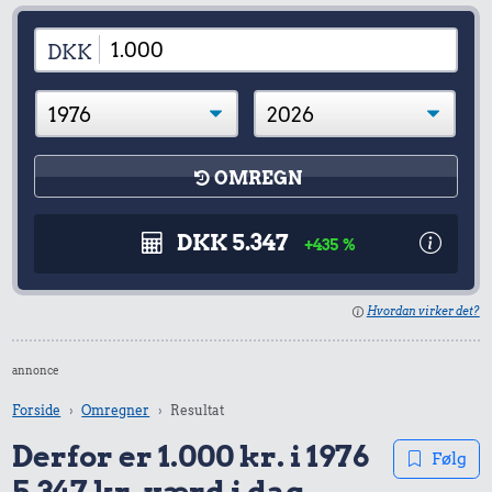
DKK
OMREGN
DKK 5.347
+435 %
Hvordan virker det?
annonce
Forside
Omregner
Resultat
Derfor er 1.000 kr. i 1976
Følg
5.347 kr. værd i dag