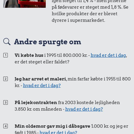
igen steget til 1,4 % - men priserne
3,04 kr.
Banan
3,80 kr.
på fødevarer er steget med 1,8 %. Se
1 dåse suppe
hvilke produkter der er blevet
1 kg havregryn
dyrere i supermarkedet.
Andre spurgte om
Vi købte hus
i 1995 til 800.000 kr. -
hvad er det i dag
,
er det steget eller faldet?
Jeg har arvet et maleri
, min farfar købte i 1955 til 800
1,90 kr.
kr. -
hvad er det i dag?
Agurk
4,27 kr.
5,70 kr.
På lejekontrakten
fra 2003 kostede lejligheden
3.850 kr. om måneden -
hvad er det i dag?
Husholdningssprit
Is
Min oldemor gav mig i dåbsgave
1.000 kr. og jeg er
født i 1985 -
hvad er det i dag?