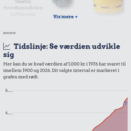
Taxatur,
Hovedbanegården-
Lufthavnen
8,54 kr.
Vis mere
▼
46 kr.
100 g garn
10 kg gas
annonce
Tidslinje: Se værdien udvikle
sig
Her kan du se hvad værdien af 1.000 kr. i 1976 har svaret til
imellem 1900 og 2026. Dit valgte interval er markeret i
grafen med rødt.
10 kr.
6.…
5,51 kr.
1/3 kg marcipan
Til
6 æg
4.…
2,85 kr.
Sodavand