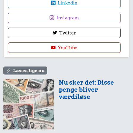
Linkedin
10 liter benzin
Instagram
825 kr.
Twitter
Samlet pris i 1976
YouTube
Priser i 2026
Læses lige nu
Nu sker det: Disse
penge bliver
værdiløse
315 kr.
54 kr.
Togbillet,
1/3 kg marcipan
Aarhus-
13 kr.
København
Syltede