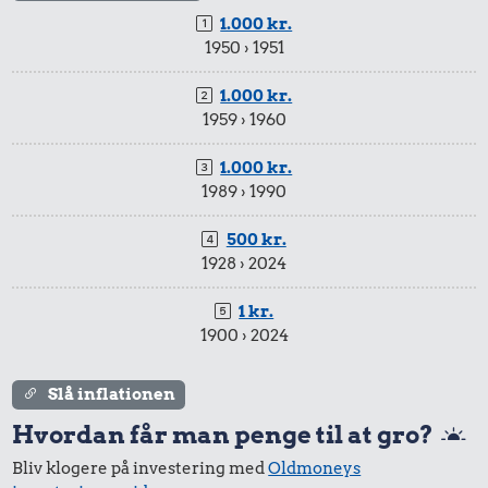
0,99 kr.
1.000 kr.
1950 › 1951
Tyggegummi
1.000 kr.
1959 › 1960
998 kr.
1.000 kr.
Samlet pris i 2026
1989 › 1990
Udvalgte varer fra danskernes indkøbskurv gennem tiderne.
500 kr.
Priser i nutidskroner er estimeret af Oldmoney. Priser i
1928 › 2024
datidskroner er på baggrund af forbrugerprisindekset fra
Danmarks Statistik.
1 kr.
1900 › 2024
Slå inflationen
Hvordan får man penge til at gro?
Bliv klogere på investering med
Oldmoneys