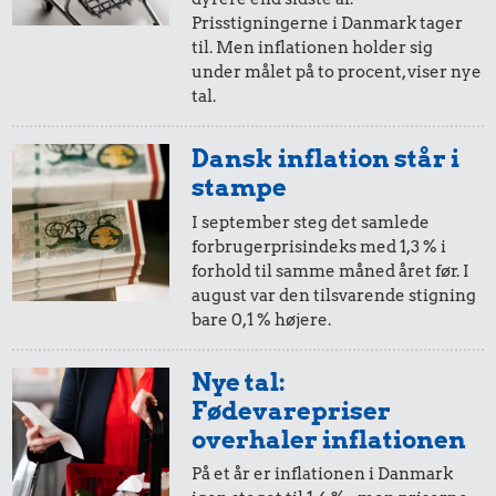
5,-
=
27,-
Prisstigningerne i Danmark tager
til. Men inflationen holder sig
i 1976
i dag
under målet på to procent, viser nye
tal.
6,64 kr.
10 øre
=
0,53,-
Dansk inflation står i
Avis
i 1976
i dag
stampe
11 kr.
3,42 kr.
I september steg det samlede
1/2 kg kaffe
forbrugerprisindeks med 1,3 % i
Pilsner
5 øre
=
0,27,-
forhold til samme måned året før. I
august var den tilsvarende stigning
i 1976
i dag
bare 0,1 % højere.
Nye tal:
Fødevarepriser
overhaler inflationen
På et år er inflationen i Danmark
1,33 kr.