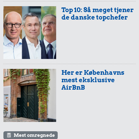
rødbeder
Top 10: Så meget tjener
de danske topchefer
591 kr.
Her er Københavns
8,87 kr.
mest eksklusive
Sko
AirBnB
100 g
15 kr.
flæskesvær
Sodavand
Mest omregnede