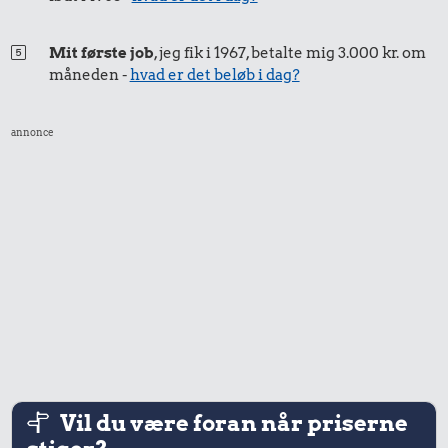
Mit første job
, jeg fik i 1967, betalte mig 3.000 kr. om
måneden -
hvad er det beløb i dag?
3,61 kr.
1,14 kr.
79 kr.
annonce
1 kg kartofler
Æble
Dæk
4,75 kr.
55 kr.
Vil du være foran når priserne
Rugbrød
Strygejern
61 kr.