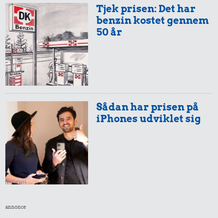
Røget sild
Tjek prisen: Det har
1,71 kr.
2,47 kr.
benzin kostet gennem
100 g
Syltede
50 år
flæskesvær
rødbeder
Sådan har prisen på
iPhones udviklet sig
0,19 kr.
3,42 kr.
Tyggegummi
Franskbrød
2,94 kr.
1 kg sukker
annonce