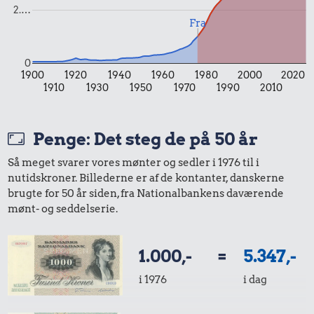
2.…
Fra
0
1900
1920
1940
1960
1980
2000
2020
1910
1930
1950
1970
1990
2010
Penge: Det steg de på 50 år
4,75 kr.
Så meget svarer vores mønter og sedler i 1976 til i
200 g smør
2,37 kr.
nutidskroner. Billederne er af de kontanter, danskerne
2,75 kr.
brugte for 50 år siden, fra Nationalbankens daværende
2 kg mel
mønt- og seddelserie.
1 liter mælk
1.000,-
=
5.347,-
i 1976
i dag