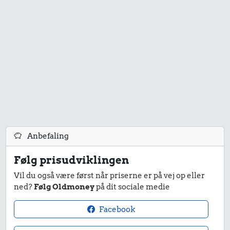
61 kr.
Togbillet,
3,61 kr.
Aarhus-
10 karklude
København
26 kr.
Snaps
Anbefaling
Følg prisudviklingen
Vil du også være først når priserne er på vej op eller
ned?
Følg Oldmoney
på dit sociale medie
9,49 kr.
Facebook
31 kr.
Kylling