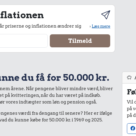
flationen
r priserne og inflationen ændrer sig
›
Læs mere
nne du få for 50.000 kr.
nnem årene. Når pengene bliver mindre værd, bliver
Fø
bet på kvitteringen, når du har været på indkøb.
gør vores indtægter som løn og pension også.
Vil 
på v
enes værdi fra dengang til senere? Her er ifølge
på d
d du kunne købe for 50.000 kr. i 1969 og 2025.