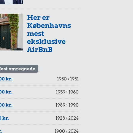
Her er
Københavns
mest
eksklusive
AirBnB
est omregnede
00 kr.
1950 › 1951
00 kr.
1959 › 1960
00 kr.
1989 › 1990
 kr.
1928 › 2024
r.
1900 › 2024