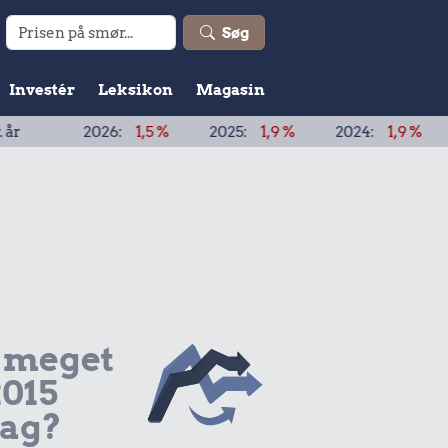
Søg
Investér
Leksikon
Magasin
26:
1,5 %
2025:
1,9 %
2024:
1,9 %
2023:
3,3 %
 meget
2015
dag?