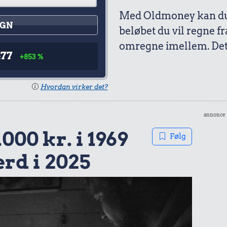
Med Oldmoney kan du 
GN
beløbet du vil regne fr
omregne imellem. Det 
477
+853 %
Hvordan virker det?
annonce
000 kr. i 1969
Følg
ærd i 2025