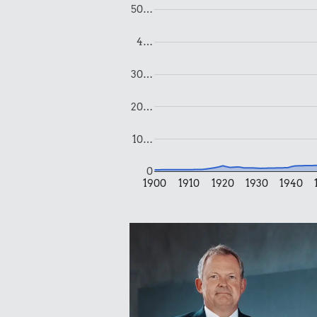
50…
11.018 
14 kr.
4…
Rolex-u
Snaps
30…
20…
10…
0
1900
1910
1920
1930
1940
0,10 kr.
Tyggegummi
1,63 kr
1 kg sukk