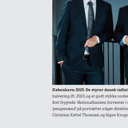
22.561 kr.
2,62 k
Bil
Rugbrø
København 2025: De styrer dansk inflat
halvering ift. 2023, og et godt stykke un
2,62 kr.
året frygtede. Nationalbanken forventer i 
'pengemænd' på portrættet udgør direktio
200 g smør
Christian Kettel Thomsen og Signe Krogs
2,36 k