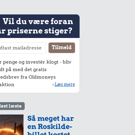
Vil du være foran
r priserne stiger?
r penge og investér klogt - bliv
dt på med det gratis
edsbrev fra Oldmoneys
aktion
›
Læs mere
est læste
Så meget har
en Roskilde-
billet kostet