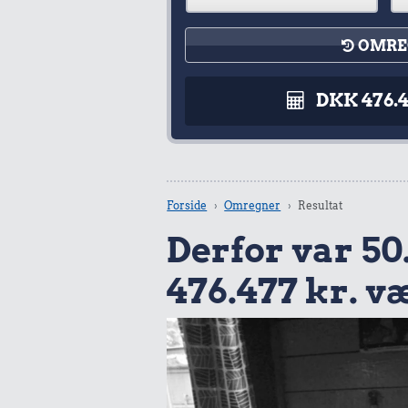
OMRE
DKK 476.
Forside
Omregner
Resultat
Derfor var 50.
476.477 kr. v