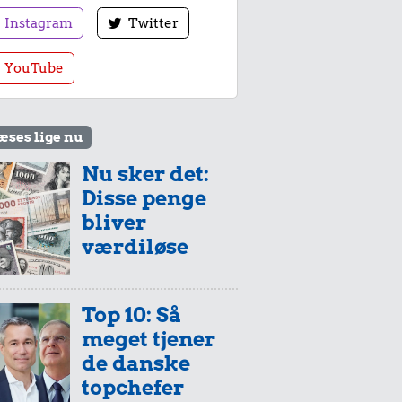
Instagram
Twitter
YouTube
æses lige nu
Nu sker det:
Disse penge
bliver
værdiløse
Top 10: Så
meget tjener
de danske
topchefer