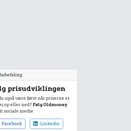
Anbefaling
lg prisudviklingen
du også være først når priserne er
ej op eller ned?
Følg Oldmoney
it sociale medie
Facebook
Linkedin