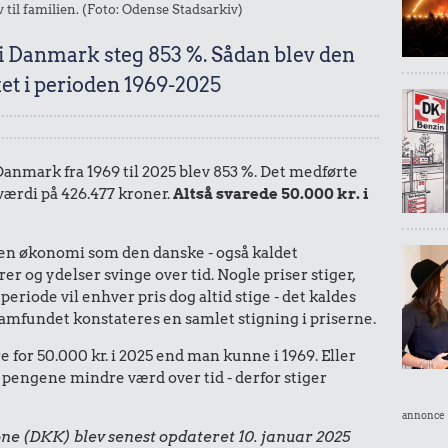
v til familien. (Foto: Odense Stadsarkiv)
 i Danmark steg 853 %. Sådan blev den
et i perioden 1969-2025
 Danmark fra 1969 til 2025 blev 853 %. Det medførte
 værdi på 426.477 kroner.
Altså svarede 50.000 kr. i
I en økonomi som den danske - også kaldet
r og ydelser svinge over tid. Nogle priser stiger,
periode vil enhver pris dog altid stige - det kaldes
le samfundet konstateres en samlet stigning i priserne.
 for 50.000 kr. i 2025 end man kunne i 1969. Eller
 pengene mindre værd over tid - derfor stiger
annonce
ne (DKK) blev senest opdateret 10. januar 2025