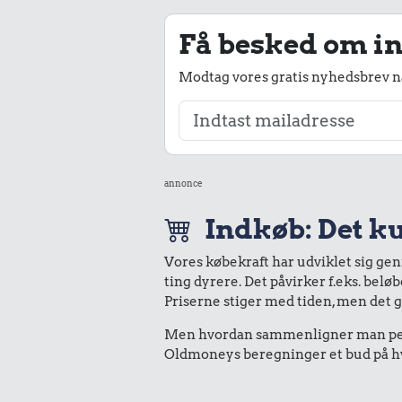
Få besked om in
Modtag vores gratis nyhedsbrev nå
annonce
Indkøb: Det ku
Vores købekraft har udviklet sig ge
ting dyrere. Det påvirker f.eks. belø
Priserne stiger med tiden, men det 
Men hvordan sammenligner man peng
Oldmoneys beregninger et bud på hva