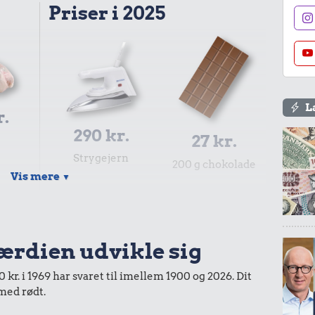
Priser i 2025
L
r.
290 kr.
27 kr.
Strygejern
200 g chokolade
Vis mere
▼
værdien udvikle sig
25 kr.
kr. i 1969 har svaret til imellem 1900 og 2026. Dit
5.500 kr.
 med rødt.
200 g smør
Kat