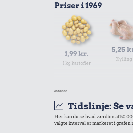
Priser i 1969
5,25 k
1,99 kr.
Kylling
1 kg kartofler
annonce
Tidslinje: Se 
Her kan du se hvad værdien af 50.000 
valgte interval er markeret i grafen