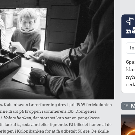
nå
Spa
klæ
nyh
red
n.
Københavns Lærerforening drev i juli 1969 feriekolonien
M
nne få sol på kroppen i sommerens løb. Drengenes
 i
Kolonibanken
, der stort set kun var en pengekasse,
 køb af is, sodavand eller lignende. På billedet har en af de
ererlugen i Kolonibanken for at få udbetalt 50 øre. De skulle