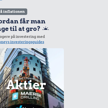
lå inflationen
ordan får man
ge til at gro?
logere på investering med
neys investeringsguides
Aktier