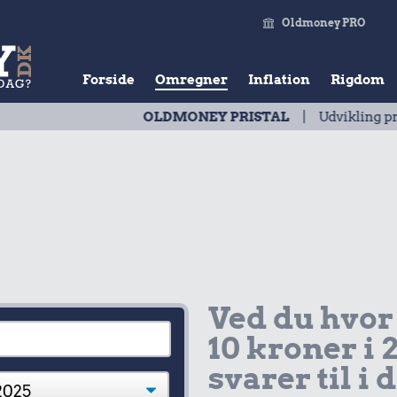
Oldmoney PRO
Forside
Omregner
Inflation
Rigdom
OLDMONEY PRISTAL
| Udvikling pr. år
20
Ved du hvor
10 kroner i 
svarer til i 