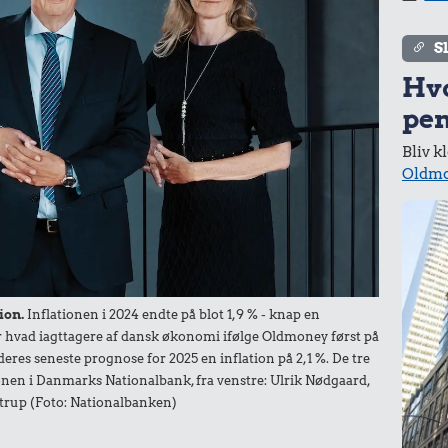
S
Hv
16 kr.
r.
15 kr.
pen
1 kg sukker
d
Sodavand
Bliv k
Oldmo
35 kr.
ion.
Inflationen i 2024 endte på blot 1,9 % - knap en
163 kr.
der hvad iagttagere af dansk økonomi ifølge Oldmoney først på
1/2 kg hakket
deres seneste prognose for 2025 en inflation på 2,1 %. De tre
oksekød
10 liter benzin
nen i Danmarks Nationalbank, fra venstre: Ulrik Nødgaard,
trup (Foto: Nationalbanken)
r.