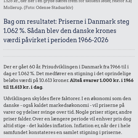
1.526 kr., der her i en gryde bæres frem for skolens leder, rektor Kaj
Mollerup. (Foto: Odense Stadsarkiv)
Bag om resultatet: Priserne i Danmark steg
1.062 %. Sådan blev den danske krones
værdi påvirket i perioden 1966-2026
Der er gået 60 år. Prisudviklingen i Danmark fra 1966 til i
dag er 1.062 %. Det medfører en stigning i det oprindelige
beløbs værdi på 10.613 kroner.
Altså svarer 1.000 kr. i 1966
til 11.613 kr. i dag
.
Udviklingen skyldes flere faktorer. I en økonomi som den
danske - også kaldet markedsøkonomi - vil priserne på
varer og ydelser svinge over tid. Nogle priser stiger, andre
priser falder. Over en længere periode vil enhver pris dog
altid stige - det kaldes inflation. Inflation er, når der i hele
samfundet konstateres en samlet stigning i priserne.