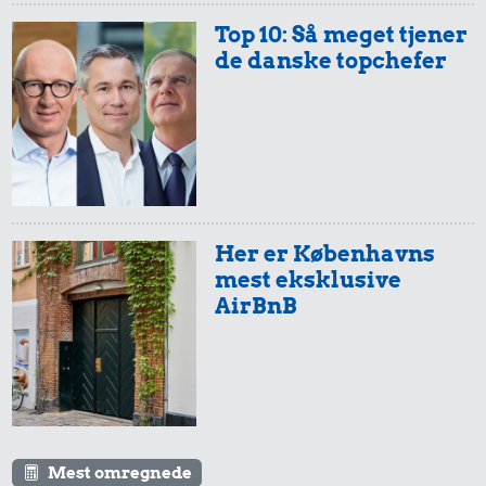
13 kr.
Hotdog
Top 10: Så meget tjener
Syltede
de danske topchefer
rødbeder
Her er Københavns
mest eksklusive
32 kr.
59 kr.
AirBnB
Bakke jordbær
1/2 kg skæreost
12 kr.
2 kg mel
Mest omregnede