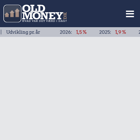
ling pr. år
2026:
1,5 %
2025:
1,9 %
2024:
1,