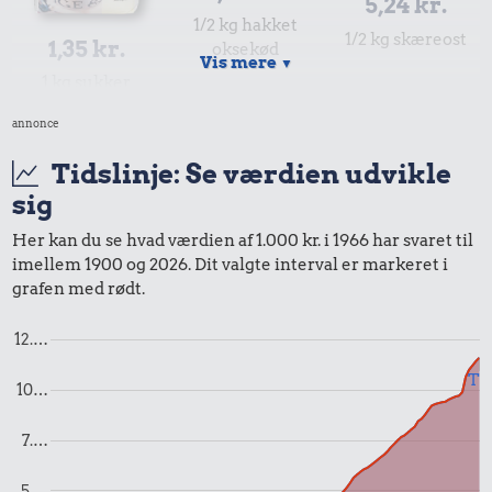
5,24 kr.
1/2 kg hakket
1/2 kg skæreost
1,35 kr.
oksekød
Vis mere
▼
1 kg sukker
annonce
Tidslinje: Se værdien udvikle
sig
Her kan du se hvad værdien af 1.000 kr. i 1966 har svaret til
imellem 1900 og 2026. Dit valgte interval er markeret i
grafen med rødt.
4,81 kr.
1/3 kg marcipan
12.…
1,09 kr.
Til
10…
28 kr.
2 kg mel
Bukser
7.…
5.…