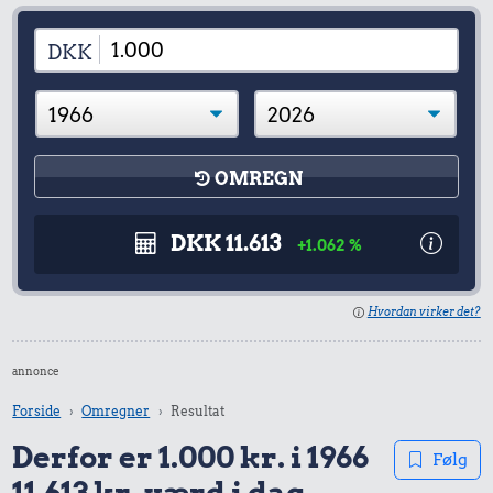
DKK
OMREGN
DKK 11.613
+1.062 %
Hvordan virker det?
annonce
Forside
Omregner
Resultat
Derfor er 1.000 kr. i 1966
Følg
11.613 kr. værd i dag