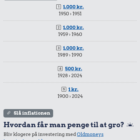
315 kr.
1.000 kr.
1950 › 1951
Togbillet,
25 kr.
Aarhus-
25 kr.
1.000 kr.
200 g smør
København
1959 › 1960
Rugbrød
1.000 kr.
1989 › 1990
500 kr.
1928 › 2024
1 kr.
1900 › 2024
34 kr.
34 kr.
1/2 kg hakket
Avis
Slå inflationen
oksekød
Hvordan får man penge til at gro?
22 kr.
Bliv klogere på investering med
Oldmoneys
Husholdningssprit