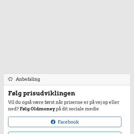
flæskesvær
1/2 kg kaffe
8,30 kr.
Biografbillet
1.000 kr.
Anbefaling
Samlet pris i 1966
Følg prisudviklingen
Vil du også være først når priserne er på vej op eller
Priser i 2026
ned?
Følg Oldmoney
på dit sociale medie
Facebook