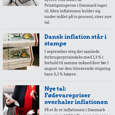
0,87 kr.
10 øre
=
1,-
Franskbrød
Prisstigningerne i Danmark tager
Bakke jordbær
Agurk
til. Men inflationen holder sig
i 1966
i dag
under målet på to procent, viser nye
tal.
5 øre
=
0,58,-
Dansk inflation står i
i 1966
i dag
stampe
I september steg det samlede
forbrugerprisindeks med 1,3 % i
forhold til samme måned året før. I
481 kr.
august var den tilsvarende stigning
25 kr.
bare 0,1 % højere.
Kat
Strygejern
1,57 kr.
Nye tal:
Pilsner
Fødevarepriser
overhaler inflationen
På et år er inflationen i Danmark