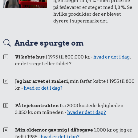
igen steget til 1,4 % - men priserne
på fødevarer er steget med 1,8 %. Se
hvilke produkter der er blevet
dyrere i supermarkedet.
1,66 kr.
2,45 kr.
Andre spurgte om
10 karklude
Hotdog
Vi købte hus
i 1995 til 800.000 kr. -
hvad er det i dag
,
1,27 kr.
er det steget eller faldet?
1 liter mælk
Jeg har arvet et maleri
, min farfar købte i 1955 til 800
kr. -
hvad er det i dag?
På lejekontrakten
fra 2003 kostede lejligheden
3.850 kr. om måneden -
hvad er det i dag?
Min oldemor gav mig i dåbsgave
1.000 kr. og jeg er
4,37 kr.
født i 1985 -
hvad er det i dag?