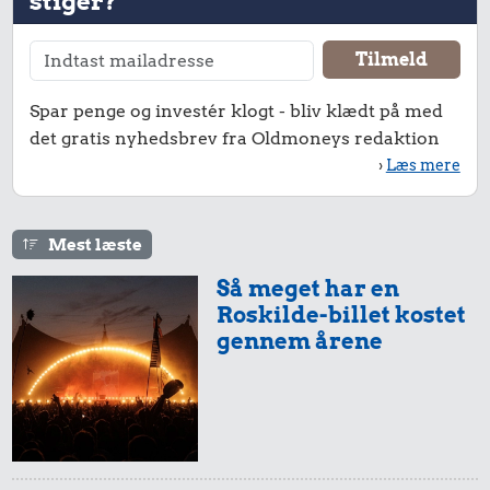
stiger?
Spar penge og investér klogt - bliv klædt på med
det gratis nyhedsbrev fra Oldmoneys redaktion
28 kr.
›
Læs mere
Togbillet,
Aarhus-
København
Mest læste
1,75 kr.
1,31 kr.
Så meget har en
1 kg havregryn
Roskilde-billet kostet
Sodavand
gennem årene