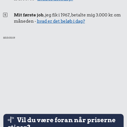
Kylling
Mit første job
, jeg fik i 1967, betalte mig 3.000 kr. om
21 kr.
2,62 kr.
måneden -
hvad er det beløb i dag?
10 kg gas
Is
annonce
0,09 kr.
0,52 kr.
Tyggegummi
Æble
12 kr.
Snaps
Vil du være foran når priserne