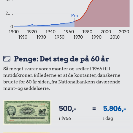
2.…
Fra
0
1900
1920
1940
1960
1980
2000
2020
1910
1930
1950
1970
1990
2010
0,61 kr.
2,19 kr.
1,14 kr.
Penge: Det steg de på 60 år
Banan
Rugbrød
Syltede
Så meget svarer vores mønter og sedler i 1966 til i
rødbeder
nutidskroner. Billederne er af de kontanter, danskerne
brugte for 60 år siden, fra Nationalbankens daværende
mønt- og seddelserie.
500,-
=
5.806,-
i 1966
i dag
2,19 kr.