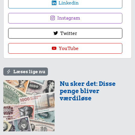
Linkedin
Instagram
54 kr.
Twitter
6,90 kr.
1/3 kg marcipan
Banan
YouTube
133 kr.
Snaps
Læses lige nu
Nu sker det: Disse
penge bliver
værdiløse
27 kr.
200 g
28 kr.
chokolade