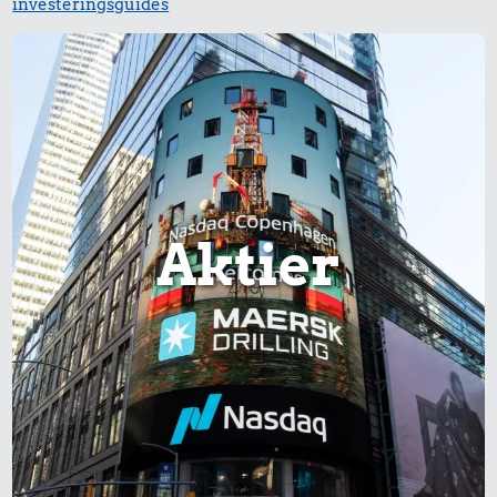
investeringsguides
0,99 kr.
Aktier
5,91 kr.
Tyggegummi
Æble
14 kr.
1 liter mælk