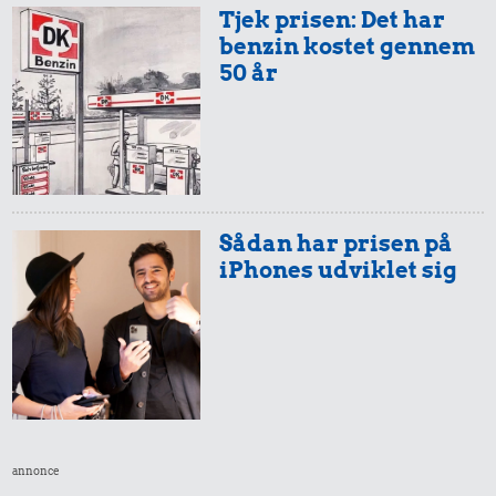
Tjek prisen: Det har
benzin kostet gennem
3,06 kr.
50 år
Avis
280 kr.
1,97 kr.
Komfur
Husholdningssprit
Sådan har prisen på
iPhones udviklet sig
0,79 kr.
3,93 kr.
100 g
5,24 kr.
annonce
100 g garn