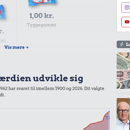
1,00 kr.
Tyggegummi
r.
mmi
L
Vis mere
▼
1,00 kr.
værdien udvikle sig
Samlet pris i 2025
1962 har svaret til imellem 1900 og 2026. Dit valgte
dt.
kurv gennem tiderne. Priser i nutidskroner er estimeret af
baggrund af forbrugerprisindekset fra Danmarks Statistik.
Til