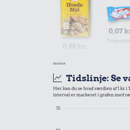
0,07 k
Tyggegu
0,88 kr.
2 kg mel
annonce
0,95 kr.
Tidslinje: Se 
Samlet pris i 1962
Her kan du se hvad værdien af 1 kr. i 
interval er markeret i grafen med rø
Udvalgte varer fra danskernes indkøbs
Oldmoney. Priser i datidskroner er på 
15