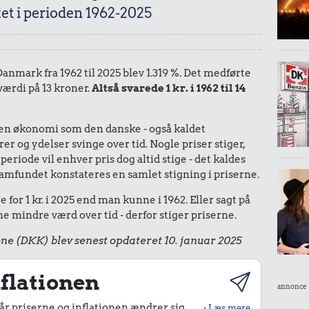
et i perioden 1962-2025
 Danmark fra 1962 til 2025 blev 1.319 %. Det medførte
værdi på 13 kroner.
Altså svarede 1 kr. i 1962 til 14
I en økonomi som den danske - også kaldet
r og ydelser svinge over tid. Nogle priser stiger,
periode vil enhver pris dog altid stige - det kaldes
le samfundet konstateres en samlet stigning i priserne.
for 1 kr. i 2025 end man kunne i 1962. Eller sagt på
 mindre værd over tid - derfor stiger priserne.
ne (DKK) blev senest opdateret 10. januar 2025
flationen
annonce
r priserne og inflationen ændrer sig
›
Læs mere