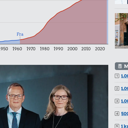
Fra
1950
1960
1970
1980
1990
2000
2010
2020
M
1.0
1.0
1.0
500
1 k