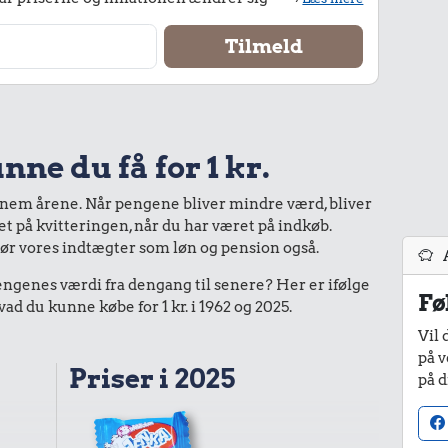
nne du få for 1 kr.
nnem årene. Når pengene bliver mindre værd, bliver
bet på kvitteringen, når du har været på indkøb.
gør vores indtægter som løn og pension også.
enes værdi fra dengang til senere? Her er ifølge
Fø
 du kunne købe for 1 kr. i 1962 og 2025.
Vil 
på v
Priser i 2025
på d