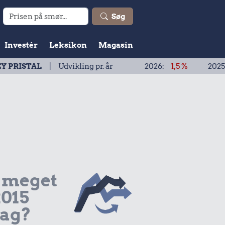
Søg
Investér
Leksikon
Magasin
 Udvikling pr. år
2026:
1,5 %
2025:
1,9 %
2
 meget
2015
dag?