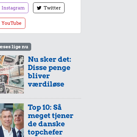
Instagram
Twitter
YouTube
æses lige nu
Nu sker det:
Disse penge
bliver
værdiløse
Top 10: Så
meget tjener
de danske
topchefer