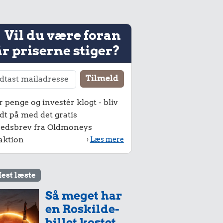
Vil du være foran
r priserne stiger?
r penge og investér klogt - bliv
dt på med det gratis
edsbrev fra Oldmoneys
aktion
›
Læs mere
est læste
Så meget har
en Roskilde-
billet kostet