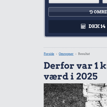
OMRE
DKK 14
Forside
Omregner
Resultat
Derfor var 1 kr
værd i 2025