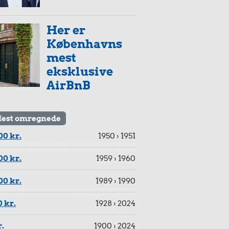
Her er
Københavns
mest
eksklusive
AirBnB
est omregnede
00 kr.
1950 › 1951
00 kr.
1959 › 1960
00 kr.
1989 › 1990
 kr.
1928 › 2024
r.
1900 › 2024