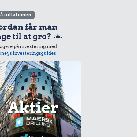
lå inflationen
ordan får man
ge til at gro?
logere på investering med
neys investeringsguides
Aktier