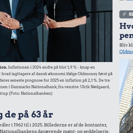
S
Hv
pen
Bliv k
Oldmo
ion.
Inflationen i 2024 endte på blot 1,9 % - knap en
der hvad iagttagere af dansk økonomi ifølge Oldmoney først på
deres seneste prognose for 2025 en inflation på 2,1 %. De tre
nen i Danmarks Nationalbank, fra venstre: Ulrik Nødgaard,
trup (Foto: Nationalbanken)
g de på 63 år
er i 1962 til i 2025. Billederne er af de kontanter,
ra Nationalbankens daværende mønt- og seddelserie.