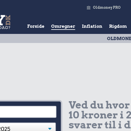
Oldmoney PRO
Forside
Omregner
Inflation
Rigdom
OLDMONEY PRISTAL
|
Ved du hvor
10 kroner i 
svarer til i 