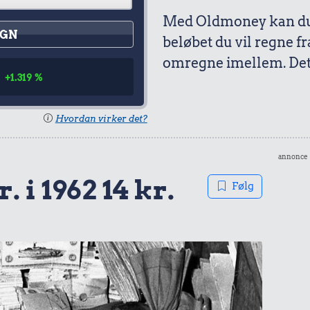
Med Oldmoney kan du 
GN
beløbet du vil regne fr
omregne imellem. Det 
+1.319 %
Hvordan virker det?
annonce
. i 1962 14 kr.
Følg