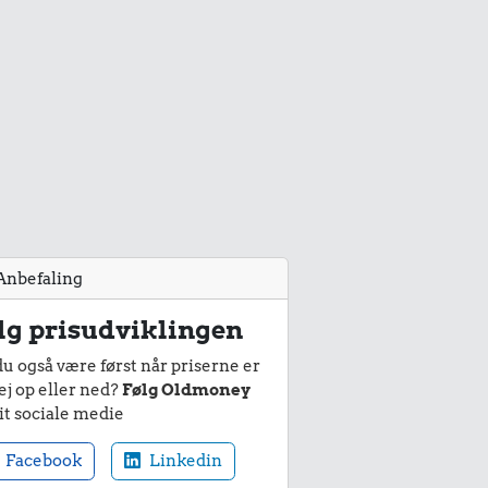
Anbefaling
lg prisudviklingen
du også være først når priserne er
ej op eller ned?
Følg Oldmoney
it sociale medie
Facebook
Linkedin