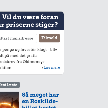
Vil du være foran
r priserne stiger?
r penge og investér klogt - bliv
dt på med det gratis
edsbrev fra Oldmoneys
aktion
›
Læs mere
est læste
Så meget har
en Roskilde-
billet kostet