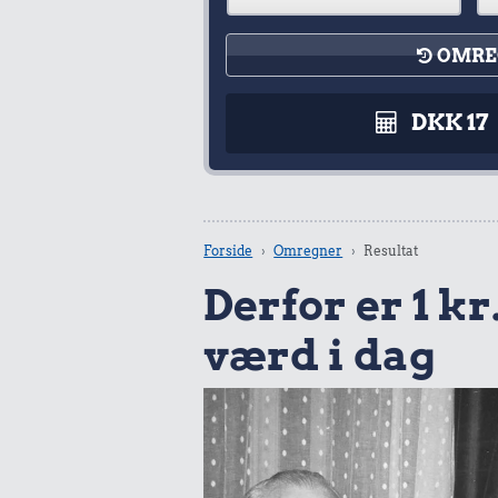
OMRE
DKK 17
Forside
Omregner
Resultat
Derfor er 1 kr.
værd i dag