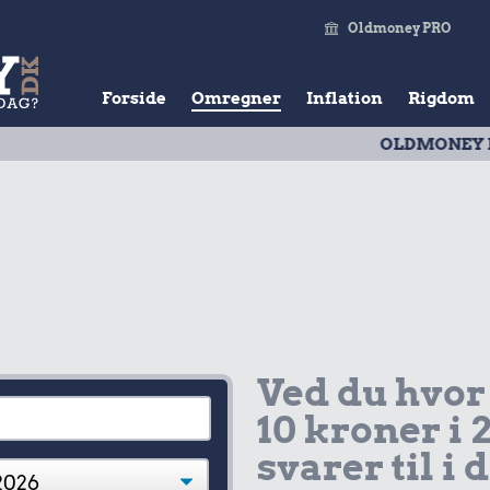
Oldmoney PRO
Forside
Omregner
Inflation
Rigdom
OLDMONEY PRISTAL
| 
Ved du hvor
10 kroner i 
svarer til i 