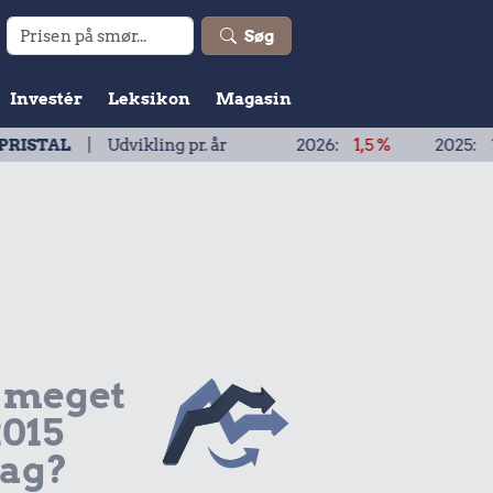
Søg
Investér
Leksikon
Magasin
Udvikling pr. år
2026:
1,5 %
2025:
1,9 %
20
 meget
2015
dag?