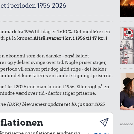
et i perioden 1956-2026
anmark fra 1956 til i dag er 1.610 %. Det medfører en
di på 16 kroner.
Altså svarer 1 kr. i 1956 til 17 kr. i
I en økonomi som den danske - også kaldet
r og ydelser svinge over tid. Nogle priser stiger,
periode vil enhver pris dog altid stige - det kaldes
le samfundet konstateres en samlet stigning i priserne.
r 1 kr. i 2026 end man kunne i 1956. Eller sagt på en
ndre værd over tid - derfor stiger priserne.
ne (DKK) blev senest opdateret 10. januar 2025
flationen
annonce
r priserne og inflationen ændrer sig
›
Læs mere