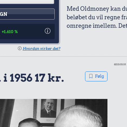
Med Oldmoney kan du 
GN
beløbet du vil regne fr
omregne imellem. Det 
+1.610 %
Hvordan virker det?
annonce
 i 1956 17 kr.
Følg