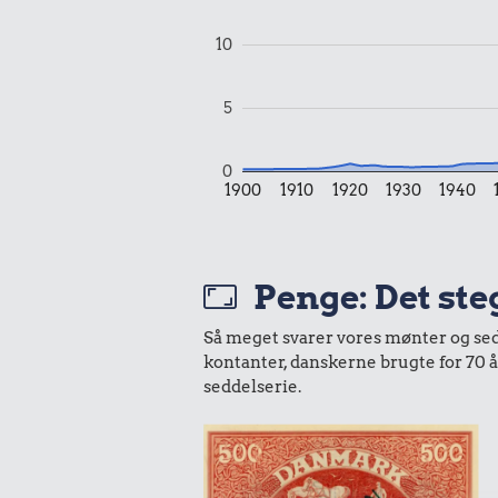
10
5
0
1900
1910
1920
1930
1940
Penge: Det ste
Så meget svarer vores mønter og sedle
kontanter, danskerne brugte for 70 
seddelserie.