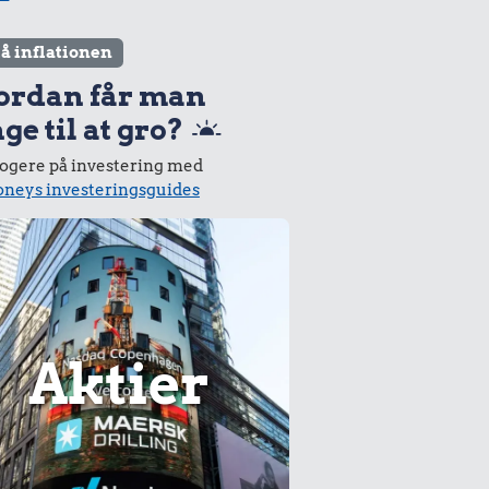
lå inflationen
ordan får man
ge til at gro?
logere på investering med
neys investeringsguides
Aktier