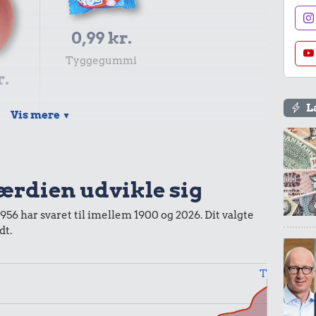
0,99 kr.
Tyggegummi
r.
L
Vis mere
▼
0,99 kr.
Samlet pris i 2026
værdien udvikle sig
kurv gennem tiderne. Priser i nutidskroner er estimeret af
1956 har svaret til imellem 1900 og 2026. Dit valgte
baggrund af forbrugerprisindekset fra Danmarks Statistik.
dt.
Til