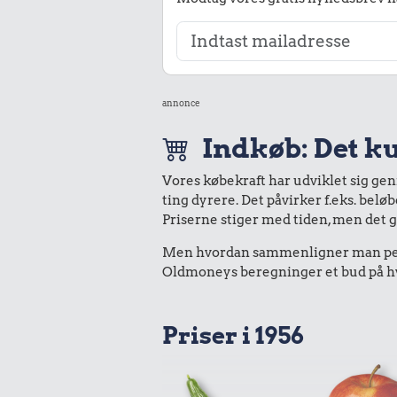
annonce
Indkøb: Det ku
Vores købekraft har udviklet sig ge
ting dyrere. Det påvirker f.eks. belø
Priserne stiger med tiden, men det 
Men hvordan sammenligner man peng
Oldmoneys beregninger et bud på hvad
Priser i 1956