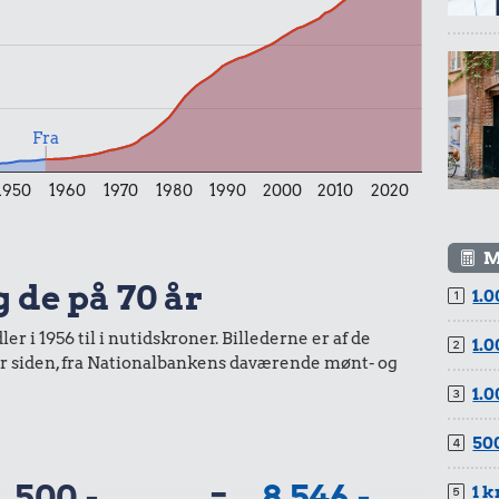
Fra
1950
1960
1970
1980
1990
2000
2010
2020
M
g de på 70 år
1.0
r i 1956 til i nutidskroner. Billederne er af de
1.0
år siden, fra Nationalbankens daværende mønt- og
1.0
500
500,-
=
8.546,-
1 k