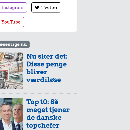
Instagram
Twitter
YouTube
æses lige nu
Nu sker det:
Disse penge
bliver
værdiløse
Top 10: Så
meget tjener
de danske
topchefer