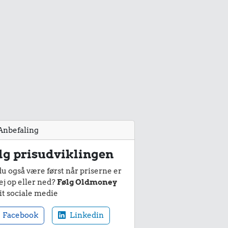
Anbefaling
lg prisudviklingen
du også være først når priserne er
ej op eller ned?
Følg Oldmoney
it sociale medie
Facebook
Linkedin