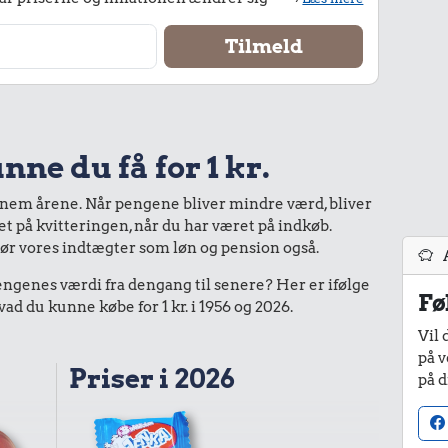
nne du få for 1 kr.
nnem årene. Når pengene bliver mindre værd, bliver
bet på kvitteringen, når du har været på indkøb.
gør vores indtægter som løn og pension også.
enes værdi fra dengang til senere? Her er ifølge
Fø
 du kunne købe for 1 kr. i 1956 og 2026.
Vil 
på v
Priser i 2026
på d