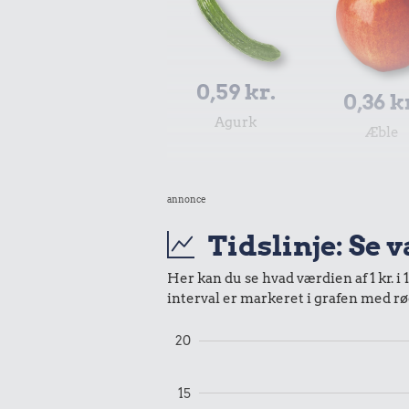
0,59 kr.
0,36 k
Agurk
Æble
0,95 kr.
annonce
Samlet pris i 1956
Tidslinje: Se 
Udvalgte varer fra danskernes indkøbs
Her kan du se hvad værdien af 1 kr. i 
Oldmoney. Priser i datidskroner er på 
interval er markeret i grafen med rø
20
15