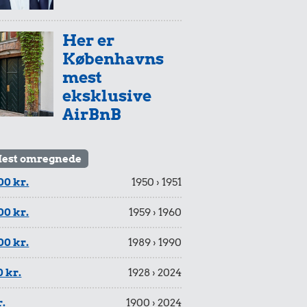
Her er
Københavns
mest
eksklusive
AirBnB
est omregnede
00 kr.
1950 › 1951
00 kr.
1959 › 1960
00 kr.
1989 › 1990
 kr.
1928 › 2024
r.
1900 › 2024