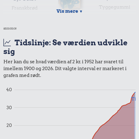
Tyggegummi
Franskbrød
Vis mere
▼
0,76 kr.
annonce
1 liter mælk
Tidslinje: Se værdien udvikle
1,75 kr.
sig
Samlet pris i 1952
Her kan du se hvad værdien af 2 kr. i 1952 har svaret til
imellem 1900 og 2026. Dit valgte interval er markeret i
grafen med rødt.
Priser i 2025
40
Til
30
1,00 kr.
20
Tyggegummi