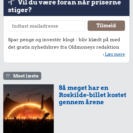
Vil du være foran når priserne
stiger?
Spar penge og investér klogt - bliv klædt på med
det gratis nyhedsbrev fra Oldmoneys redaktion
›
Læs mere
Mest læste
Så meget har en
Roskilde-billet kostet
gennem årene