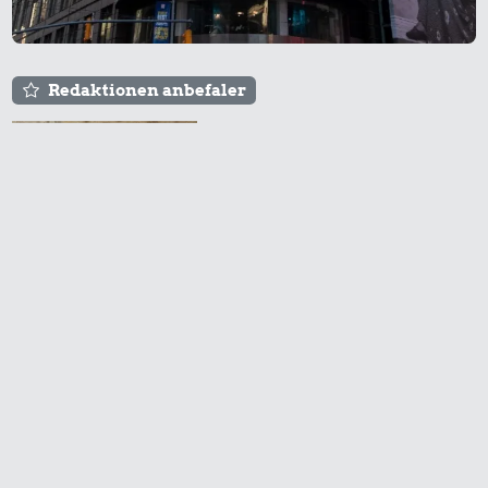
Redaktionen anbefaler
Agnes og Røde lejede
sig ind for 20 kr. -
hvad er det i dag?
Prisen på en tur i
biografen er steget på
få år