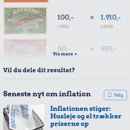
100,-
=
1.910,-
i 1952
i 2025
50,-
=
955,-
Vis mere
▼
i 1952
i 2025
Vil du dele dit resultat?
10,-
=
191,-
i 1952
i 2025
Seneste nyt om inflation
Følg
Inflationen stiger:
5,-
=
96,-
Husleje og el trækker
i 1952
i 2025
priserne op