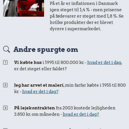
På et år er inflationen i Danmark
igen steget til 1,4 % - men priserne
på fødevarer er steget med 1,8 %. Se
hvilke produkter der er blevet
dyrere i supermarkedet.
Andre spurgte om
Vi købte hus
i 1995 til 800.000 kr. -
hvad er det i dag
,
er det steget eller faldet?
Jeg har arvet et maleri
, min farfar købte i 1955 til 800
kr. -
hvad er det i dag?
På lejekontrakten
fra 2003 kostede lejligheden
3.850 kr. om måneden -
hvad er det i dag?