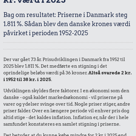
Bag om resultatet: Priserne i Danmark steg
1.811 %. Sådan blev den danske krones værdi
påvirket i perioden 1952-2025
Der var gået 73 år. Prisudviklingen i Danmark fra 1952 til
2025 blev 1.811 %. Det medførte en stigning i det
oprindelige beløbs værdi på 36 kroner.
Altså svarede 2 kr.
i 1952 til 38 kr. i 2025
.
Udviklingen skyldes flere faktorer. I en økonomi som den
danske - også kaldet markedsøkonomi - vil priserne på
varer og ydelser svinge over tid. Nogle priser stiger, andre
priser falder. Over en længere periode vil enhver pris dog
altid stige - det kaldes inflation. Inflation er, når der i hele
samfundet konstateres en samlet stigning i priserne.
Det betyder, at du kunne købe mindre for 2 kr. i 2025 end