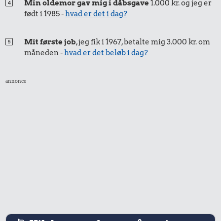
Min oldemor gav mig i dåbsgave
1.000 kr. og jeg er
født i 1985 -
hvad er det i dag?
Mit første job
, jeg fik i 1967, betalte mig 3.000 kr. om
måneden -
hvad er det beløb i dag?
annonce