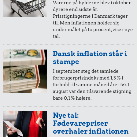
Varerne på hylderne blev i oktober
dyrere end sidste år.
10 øre
=
2,-
Prisstigningerne i Danmark tager
til. Men inflationen holder sig
i 1952
i 2025
under målet på to procent, viser nye
tal.
5 øre
=
0,96,-
Dansk inflation står i
i 1952
i 2025
stampe
I september steg det samlede
forbrugerprisindeks med 1,3 % i
forhold til samme måned året før. I
august var den tilsvarende stigning
bare 0,1 % højere.
Nye tal:
Fødevarepriser
overhaler inflationen