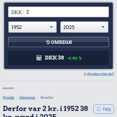
DKK
OMREGN
DKK 38
+1.811 %
Hvordan virker det?
annonce
Forside
Omregner
Resultat
Derfor var 2 kr. i 1952 38
Følg
kr. værd i 2025