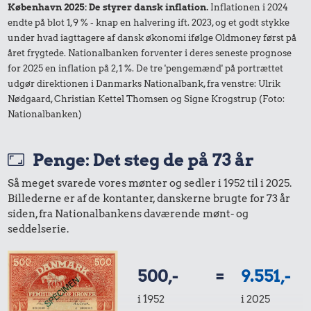
København 2025: De styrer dansk inflation.
Inflationen i 2024
endte på blot 1,9 % - knap en halvering ift. 2023, og et godt stykke
under hvad iagttagere af dansk økonomi ifølge Oldmoney først på
året frygtede. Nationalbanken forventer i deres seneste prognose
for 2025 en inflation på 2,1 %. De tre 'pengemænd' på portrættet
udgør direktionen i Danmarks Nationalbank, fra venstre: Ulrik
Nødgaard, Christian Kettel Thomsen og Signe Krogstrup (Foto:
Nationalbanken)
Penge: Det steg de på 73 år
Så meget svarede vores mønter og sedler i 1952 til i 2025.
Billederne er af de kontanter, danskerne brugte for 73 år
siden, fra Nationalbankens daværende mønt- og
seddelserie.
500,-
=
9.551,-
i 1952
i 2025