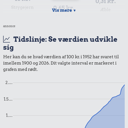
0,31 kr.
0,65 kr.
Strygejern
Æble
Vis mere
▼
2 kg mel
annonce
Tidslinje: Se værdien udvikle
sig
Her kan du se hvad værdien af 100 kr. i 1952 har svaret til
imellem 1900 og 2026. Dit valgte interval er markeret i
grafen med rødt.
0,52 kr.
0,99 kr.
8,53 kr.
Agurk
1 kg kartofler
10 liter benzin
2.…
1.5…
1.…