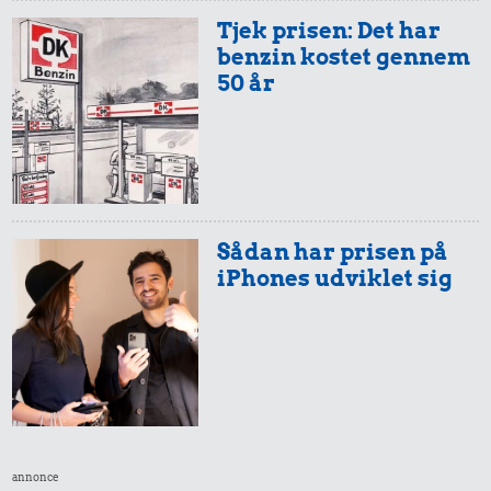
Tjek prisen: Det har
benzin kostet gennem
50 år
1,25 kr.
Røget sild
Sådan har prisen på
iPhones udviklet sig
12 kr.
0,78 kr.
10 kg gas
Sodavand
annonce