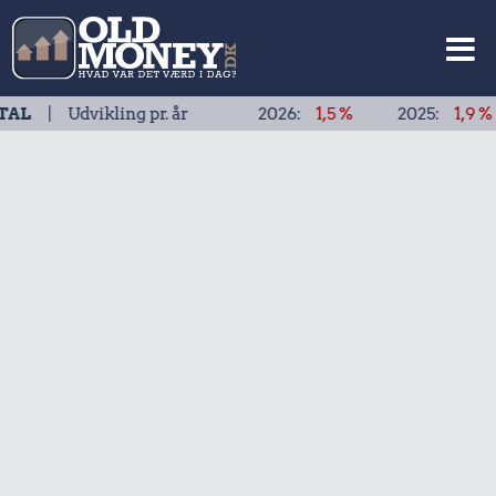
Udvikling pr. år
2026:
1,5 %
2025:
1,9 %
20