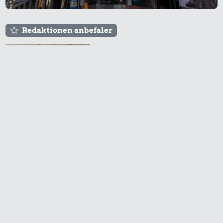
Redaktionen anbefaler
Agnes og Røde lejede
sig ind for 20 kr. -
hvad er det i dag?
Prisen på en tur i
biografen er steget på
få år