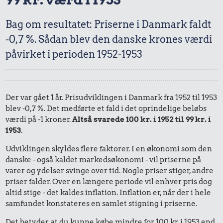
Bag om resultatet: Priserne i Danmark faldt
-0,7 %. Sådan blev den danske krones værdi
påvirket i perioden 1952-1953
Der var gået 1 år. Prisudviklingen i Danmark fra 1952 til 1953
blev -0,7 %. Det medførte et fald i det oprindelige beløbs
værdi på -1 kroner.
Altså svarede 100 kr. i 1952 til 99 kr. i
1953
.
Udviklingen skyldes flere faktorer. I en økonomi som den
danske - også kaldet markedsøkonomi - vil priserne på
varer og ydelser svinge over tid. Nogle priser stiger, andre
priser falder. Over en længere periode vil enhver pris dog
altid stige - det kaldes inflation. Inflation er, når der i hele
samfundet konstateres en samlet stigning i priserne.
Det betyder, at du kunne købe mindre for 100 kr. i 1953 end