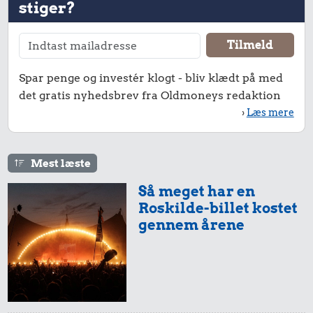
stiger?
1,46 kr.
0,99 kr.
0,47 kr.
Hotdog
Spar penge og investér klogt - bliv klædt på med
1 kg kartofler
100 g
det gratis nyhedsbrev fra Oldmoneys redaktion
flæskesvær
›
Læs mere
Mest læste
Så meget har en
Roskilde-billet kostet
gennem årene
0,36 kr.
8,47 kr.
2,34 kr.
Banan
10 liter benzin
100 g garn