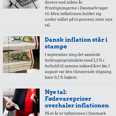
100 kr.
dyrere end sidste år.
10 øre
=
0,10,-
Prisstigningerne i Danmark tager
Samlet pris i 1952
til. Men inflationen holder sig
i 1952
i 1953
under målet på to procent, viser nye
tal.
Priser i 1953
5 øre
=
0,05,-
Dansk inflation står i
i 1952
i 1953
stampe
I september steg det samlede
forbrugerprisindeks med 1,3 % i
forhold til samme måned året før. I
august var den tilsvarende stigning
bare 0,1 % højere.
22 kr.
0,83 kr.
Nye tal:
Dæk
1 dåse suppe
1,17 kr.
Fødevarepriser
Husholdningssprit
overhaler inflationen
På et år er inflationen i Danmark