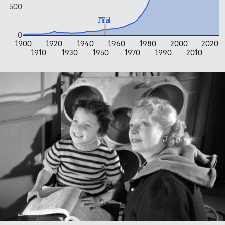
17 kr.
500
Fra
Til
Togbillet,
0,94 kr.
Aarhus-
0
1900
1920
1940
1960
1980
2000
2020
Franskbrød
København
1910
1930
1950
1970
1990
2010
0,94 kr.
Pilsner
1,47 kr.
Hotdog
13 kr.
0,76 kr.