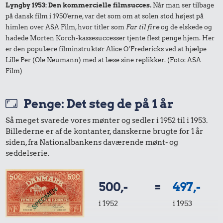
Lyngby 1953: Den kommercielle filmsucces.
Når man ser tilbage
10 kg gas
1 liter mælk
på dansk film i 1950'erne, var det som om at solen stod højest på
himlen over ASA Film, hvor titler som
Far til fire
og de elskede og
hadede Morten Korch-kassesuccesser tjente flest penge hjem. Her
er den populære filminstruktør Alice O’Fredericks ved at hjælpe
Lille Per (Ole Neumann) med at læse sine replikker. (Foto: ASA
Film)
1,26 kr.
0,05 kr.
0,37 kr.
Røget sild
Penge: Det steg de på 1 år
Tyggegummi
Banan
Så meget svarede vores mønter og sedler i 1952 til i 1953.
Billederne er af de kontanter, danskerne brugte for 1 år
siden, fra Nationalbankens daværende mønt- og
seddelserie.
500,-
=
497,-
i 1952
i 1953
0,99 kr.
3,14 kr.