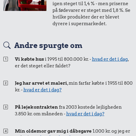
igen steget til 1,4 % - men priserne
på fødevarer er steget med 1,8 %. Se
hvilke produkter der er blevet
17 kr.
dyrere i supermarkedet.
Taxatur,
1,30 kr.
Hovedbanegården-
15 kr.
Andre spurgte om
Lufthavnen
Rugbrød
Strygejern
Vi købte hus
i 1995 til 800.000 kr. -
hvad er det i dag
,
er det steget eller faldet?
Jeg har arvet et maleri
, min farfar købte i 1955 til 800
kr. -
hvad er det i dag?
På lejekontrakten
fra 2003 kostede lejligheden
3.850 kr. om måneden -
hvad er det i dag?
0,68 kr.
1,04 kr.
Min oldemor gav mig i dåbsgave
1.000 kr. og jeg er