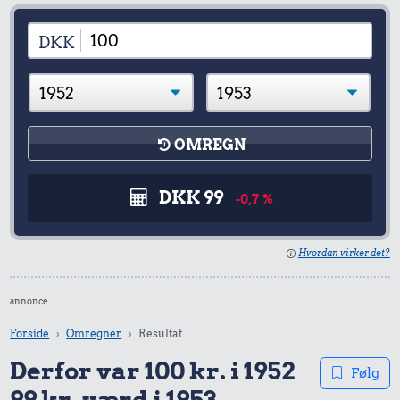
DKK
OMREGN
DKK 99
-0,7 %
Hvordan virker det?
annonce
Forside
Omregner
Resultat
Derfor var 100 kr. i 1952
Følg
99 kr. værd i 1953