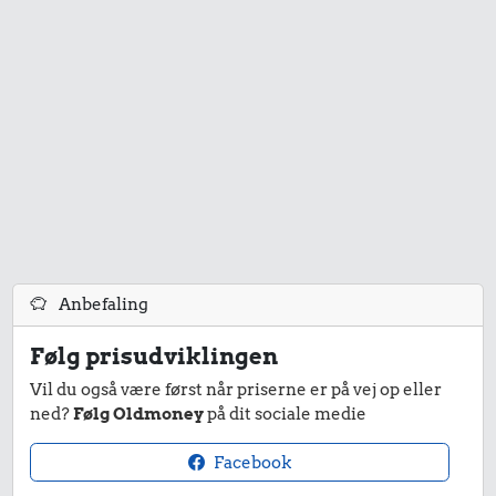
2,60 kr.
1,40 kr.
Kylling
200 g
0,75 kr.
chokolade
1 liter mælk
Anbefaling
3,12 kr.
Følg prisudviklingen
0,05 kr.
1/2 kg kaffe
Vil du også være først når priserne er på vej op eller
0,31 kr.
Tyggegummi
ned?
Følg Oldmoney
på dit sociale medie
Æble
Facebook