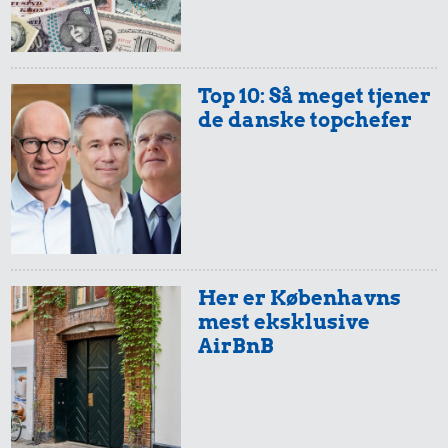
13.520 kr.
Samlet pris i 1943
Top 10: Så meget tjener
de danske topchefer
Priser i 2026
18 kr.
Her er Københavns
9,85 kr.
19 kr.
mest eksklusive
Franskbrød
Agurk
1 kg kartofler
AirBnB