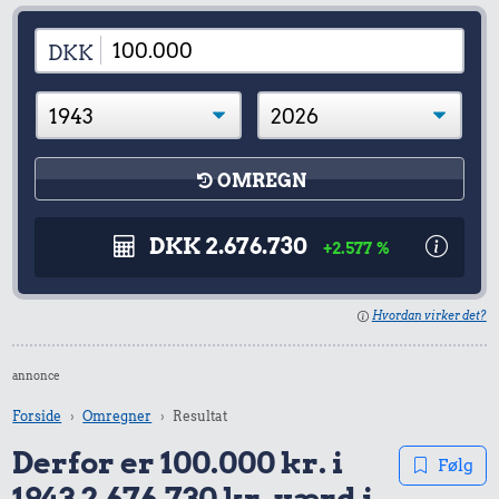
DKK
OMREGN
DKK 2.676.730
+2.577 %
Hvordan virker det?
annonce
Forside
Omregner
Resultat
Derfor er 100.000 kr. i
Følg
1943 2.676.730 kr. værd i