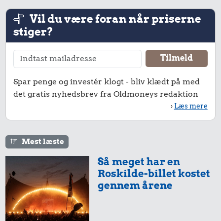
0,04 kr.
0,68 kr.
Vil du være foran når priserne
Tyggegummi
Franskbrød
stiger?
121 kr.
Komfur
Spar penge og investér klogt - bliv klædt på med
det gratis nyhedsbrev fra Oldmoneys redaktion
›
Læs mere
Mest læste
Så meget har en
228 kr.
16 kr.
Roskilde-billet kostet
gennem årene
Cykel
Dæk
12 kr.
Bukser