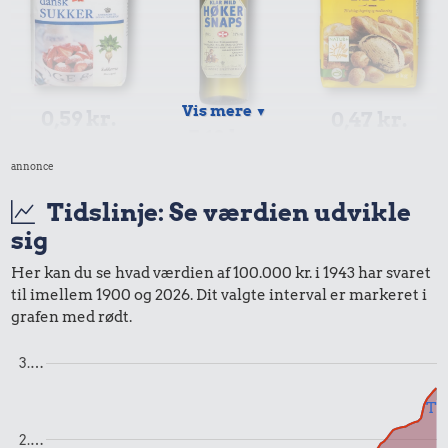
Vis mere
▼
0,59 kr.
0,47 kr.
5,12 kr.
1 kg sukker
2 kg mel
annonce
Snaps
Tidslinje: Se værdien udvikle
sig
Her kan du se hvad værdien af 100.000 kr. i 1943 har svaret
til imellem 1900 og 2026. Dit valgte interval er markeret i
12 kr.
grafen med rødt.
Taxatur,
8.153 kr.
Hovedbanegården-
3.…
0,23 kr.
Bil
Lufthavnen
Æble
Til
2.…