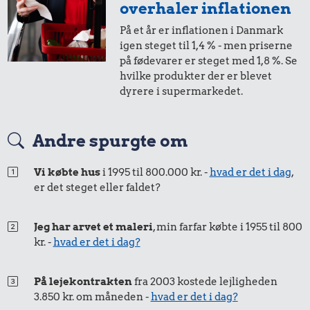
overhaler inflationen
10 kg gas
1 liter mælk
På et år er inflationen i Danmark
igen steget til 1,4 % - men priserne
på fødevarer er steget med 1,8 %. Se
hvilke produkter der er blevet
dyrere i supermarkedet.
24 kr.
Flybillet,
23 kr.
0,27 kr.
København-
Andre spurgte om
Sko
Mallorca
Banan
Vi købte hus
i 1995 til 800.000 kr. -
hvad er det i dag
,
er det steget eller faldet?
Jeg har arvet et maleri
, min farfar købte i 1955 til 800
kr. -
hvad er det i dag?
På lejekontrakten
fra 2003 kostede lejligheden
664 kr.
3.850 kr. om måneden -
hvad er det i dag?
0,38 kr.