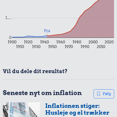
1.…
Fra
0
1900
1920
1940
1960
1980
2000
2020
1910
1930
1950
1970
1990
2010
0,61 kr.
1 dåse suppe
0,85 kr.
0,57 kr.
Vil du dele dit resultat?
Husholdningssprit
Sodavand
Seneste nyt om inflation
Følg
Inflationen stiger:
Husleje og el trækker