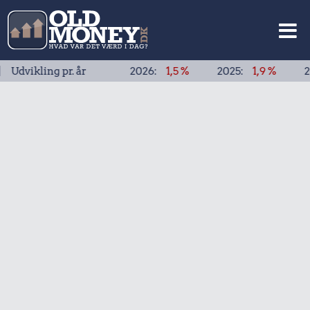
ling pr. år
2026:
1,5 %
2025:
1,9 %
2024:
1,9