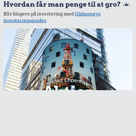
Hvordan får man penge til at gro?
Bliv klogere på investering med
Oldmoneys
investeringsguides
59 kr.
49 kr.
1/2 kg kaffe
Kylling
44 kr.
100 g garn
Aktier
6,90 kr.