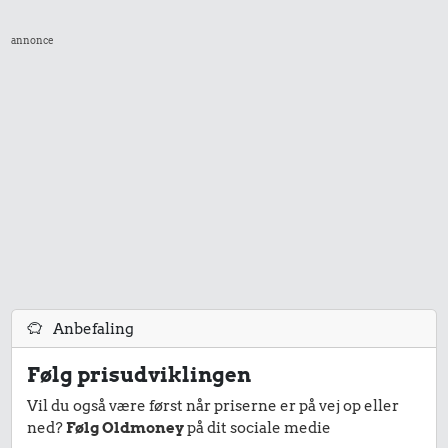
Syltede
100 g garn
rødbeder
annonce
1,90 kr.
1,06 kr.
2,28 kr.
Kylling
Hotdog
1/2 kg skæreost
Anbefaling
Følg prisudviklingen
Vil du også være først når priserne er på vej op eller
1,33 kr.
1,21 kr.
ned?
Følg Oldmoney
på dit sociale medie
1,02 kr.