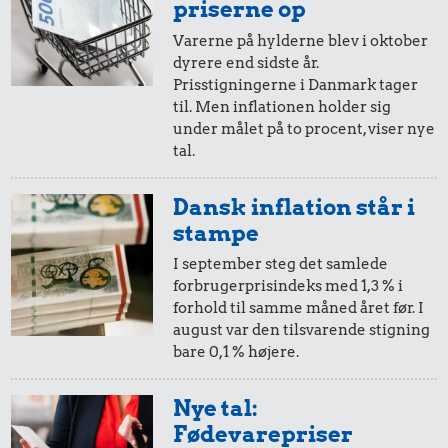
priserne op
0,72 kr.
Varerne på hylderne blev i oktober
dyrere end sidste år.
6,18 kr.
10 karklude
Prisstigningerne i Danmark tager
10 liter benzin
til. Men inflationen holder sig
1,14 kr.
under målet på to procent, viser nye
Is
tal.
Dansk inflation står i
stampe
I september steg det samlede
forbrugerprisindeks med 1,3 % i
forhold til samme måned året før. I
august var den tilsvarende stigning
bare 0,1 % højere.
0,72 kr.
Nye tal:
1 kg kartofler
9,10 kr.
0,55 kr.
Fødevarepriser