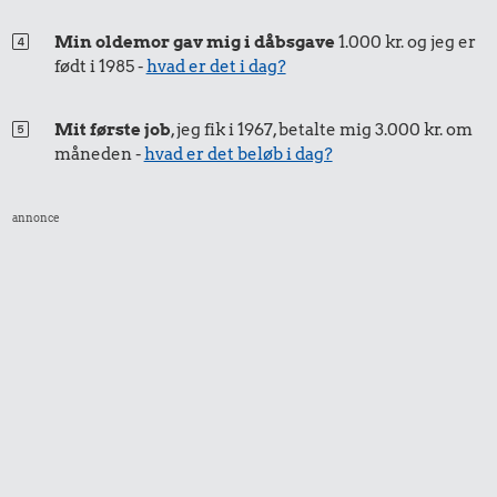
Hund
0,76 kr.
Agurk
Min oldemor gav mig i dåbsgave
1.000 kr. og jeg er
1 kg havregryn
født i 1985 -
hvad er det i dag?
Mit første job
, jeg fik i 1967, betalte mig 3.000 kr. om
måneden -
hvad er det beløb i dag?
12 kr.
annonce
Togbillet,
1,33 kr.
Aarhus-
11 kr.
1/2 kg hakket
København
oksekød
Strygejern