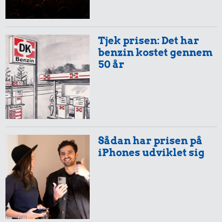
Tjek prisen: Det har
benzin kostet gennem
0,91 kr.
50 år
3,60 kr.
Røget sild
0,95 kr.
Biografbillet
Rugbrød
Sådan har prisen på
iPhones udviklet sig
209 kr.
0,49 kr.
Kat
1,71 kr.