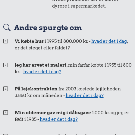
20 kr.
dyrere i supermarkedet.
Samlet pris i 1935
Andre spurgte om
Priser i 2024
Vi købte hus
i 1995 til 800.000 kr. -
hvad er det i dag
,
er det steget eller faldet?
Jeg har arvet et maleri
, min farfar købte i 1955 til 800
kr. -
hvad er det i dag?
På lejekontrakten
fra 2003 kostede lejligheden
0,98 kr.
3.850 kr. om måneden -
hvad er det i dag?
Tyggegummi
Min oldemor gav mig i dåbsgave
1.000 kr. og jeg er
18 kr.
født i 1985 -
hvad er det i dag?
Pilsner