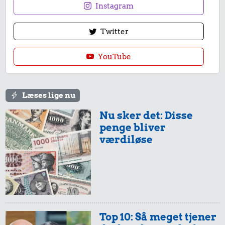
Instagram
Twitter
YouTube
Læses lige nu
Nu sker det: Disse
penge bliver
værdiløse
Top 10: Så meget tjener