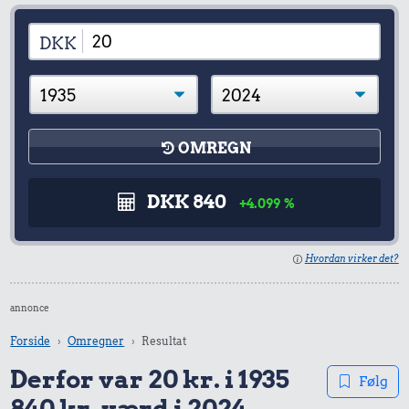
DKK
OMREGN
DKK 840
+4.099 %
Hvordan virker det?
annonce
Forside
Omregner
Resultat
Derfor var 20 kr. i 1935
Følg
840 kr. værd i 2024