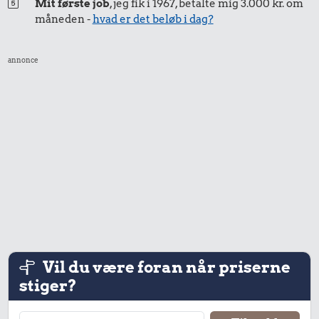
Mit første job
, jeg fik i 1967, betalte mig 3.000 kr. om
måneden -
hvad er det beløb i dag?
19 kr.
Samlet pris i 2024
annonce
Udvalgte varer fra danskernes indkøbskurv gennem tiderne.
Priser i nutidskroner er estimeret af Oldmoney. Priser i
datidskroner er på baggrund af forbrugerprisindekset fra
Danmarks Statistik.
Vil du være foran når priserne
stiger?