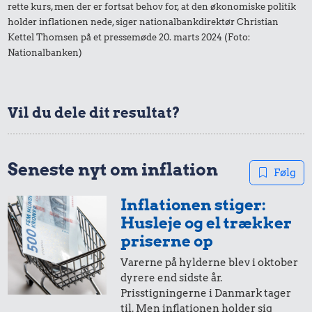
rette kurs, men der er fortsat behov for, at den økonomiske politik
0,36 kr.
1,40 kr.
holder inflationen nede, siger nationalbankdirektør Christian
3,16 kr.
1 kg sukker
Kettel Thomsen på et pressemøde 20. marts 2024 (Foto:
1/2 kg kaffe
Snaps
Nationalbanken)
Vil du dele dit resultat?
0,42 kr.
2,22 kr.
Seneste nyt om inflation
Følg
0,44 kr.
Franskbrød
Biografbillet
1 kg kartofler
Inflationen stiger:
Husleje og el trækker
priserne op
Varerne på hylderne blev i oktober
dyrere end sidste år.
Prisstigningerne i Danmark tager
til. Men inflationen holder sig