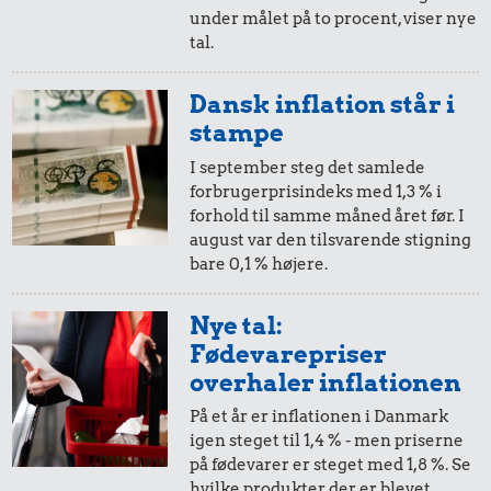
under målet på to procent, viser nye
0,82 kr.
tal.
0,58 kr.
0,21 kr.
1/2 kg hakket
Rugbrød
oksekød
Dansk inflation står i
100 g
flæskesvær
stampe
I september steg det samlede
forbrugerprisindeks med 1,3 % i
forhold til samme måned året før. I
august var den tilsvarende stigning
bare 0,1 % højere.
Nye tal:
0,02 kr.
0,82 kr.
Fødevarepriser
overhaler inflationen
Tyggegummi
Avis
0,29 kr.
På et år er inflationen i Danmark
2 kg mel
igen steget til 1,4 % - men priserne
på fødevarer er steget med 1,8 %. Se
hvilke produkter der er blevet