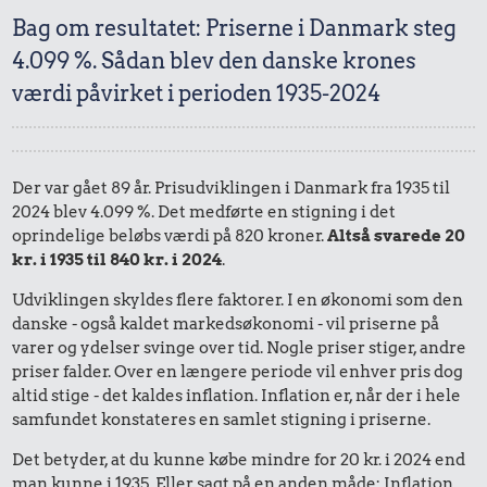
Bag om resultatet: Priserne i Danmark steg
4.099 %. Sådan blev den danske krones
værdi påvirket i perioden 1935-2024
Der var gået 89 år. Prisudviklingen i Danmark fra 1935 til
2024 blev 4.099 %. Det medførte en stigning i det
oprindelige beløbs værdi på 820 kroner.
Altså svarede 20
kr. i 1935 til 840 kr. i 2024
.
Udviklingen skyldes flere faktorer. I en økonomi som den
danske - også kaldet markedsøkonomi - vil priserne på
varer og ydelser svinge over tid. Nogle priser stiger, andre
priser falder. Over en længere periode vil enhver pris dog
altid stige - det kaldes inflation. Inflation er, når der i hele
samfundet konstateres en samlet stigning i priserne.
Det betyder, at du kunne købe mindre for 20 kr. i 2024 end
man kunne i 1935. Eller sagt på en anden måde: Inflation