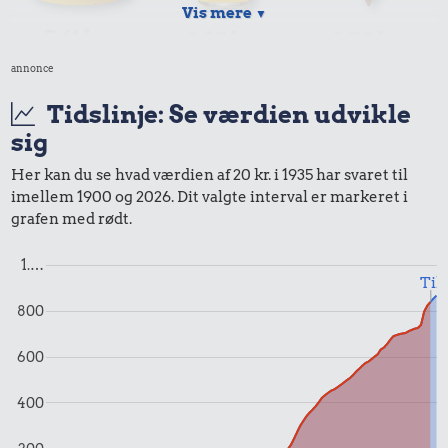
Vis mere
▼
5,61 kr.
0,35 kr.
0,70 kr.
10 kg gas
annonce
Sodavand
Is
Tidslinje: Se værdien udvikle
sig
Her kan du se hvad værdien af 20 kr. i 1935 har svaret til
imellem 1900 og 2026. Dit valgte interval er markeret i
grafen med rødt.
1.…
Til
0,23 kr.
800
0,14 kr.
Agurk
Æble
0,53 kr.
600
Husholdningssprit
400