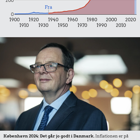
200
Fra
0
1900
1920
1940
1960
1980
2000
2020
1910
1930
1950
1970
1990
2010
0,56 kr.
Røget sild
0,63 kr.
0,37 kr.
200 g
1 dåse suppe
chokolade
København 2024: Det går jo godt i Danmark.
Inflationen er på