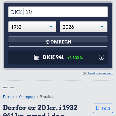
DKK
OMREGN
DKK 941
+4.603 %
Hvordan virker det?
annonce
Forside
Omregner
Resultat
Derfor er 20 kr. i 1932
Følg
941 kr. værd i dag