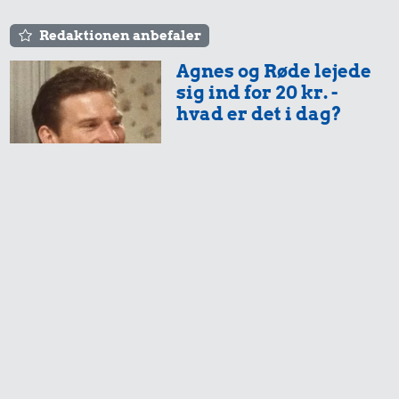
Redaktionen anbefaler
Agnes og Røde lejede
sig ind for 20 kr. -
hvad er det i dag?
Prisen på en tur i
biografen er steget på
få år