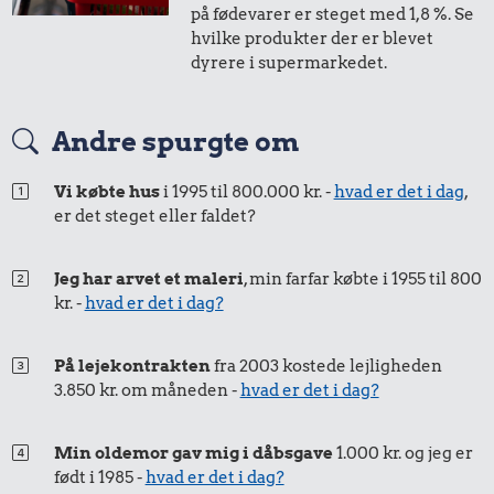
på fødevarer er steget med 1,8 %. Se
hvilke produkter der er blevet
dyrere i supermarkedet.
0,02 kr.
0,76 kr.
0,60 kr.
Tyggegummi
Avis
Hotdog
Andre spurgte om
Vi købte hus
i 1995 til 800.000 kr. -
hvad er det i dag
,
20 kr.
er det steget eller faldet?
Samlet pris i 1932
Jeg har arvet et maleri
, min farfar købte i 1955 til 800
kr. -
hvad er det i dag?
Priser i 2026
På lejekontrakten
fra 2003 kostede lejligheden
3.850 kr. om måneden -
hvad er det i dag?
Min oldemor gav mig i dåbsgave
1.000 kr. og jeg er
født i 1985 -
hvad er det i dag?