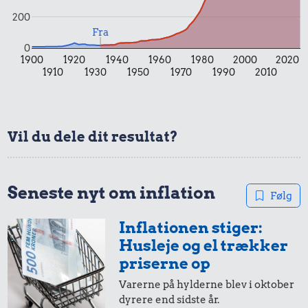
200
Fra
0
1900
1920
1940
1960
1980
2000
2020
6,26 kr.
0,13 kr.
1910
1930
1950
1970
1990
2010
Strygejern
Æble
0,65 kr.
Is
Vil du dele dit resultat?
Seneste nyt om inflation
Følg
Inflationen stiger:
Husleje og el trækker
1,19 kr.
priserne op
1/3 kg marcipan
Varerne på hylderne blev i oktober
dyrere end sidste år.
0,33 kr.