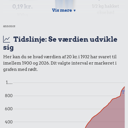
0,19 kr.
1/2 kg hakket
Vis mere
▼
oksekød
100 g
6,91 kr.
flæskesvær
annonce
Bukser
Tidslinje: Se værdien udvikle
sig
Her kan du se hvad værdien af 20 kr. i 1932 har svaret til
imellem 1900 og 2026. Dit valgte interval er markeret i
grafen med rødt.
0,41 kr.
0,15 kr.
0,22 kr.
10 karklude
1.…
Banan
Agurk
Til
800
600
400