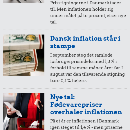
Prisstigningerne i Danmark tager
0,31 kr.
1 kg sukker
til. Men inflationen holder sig
1 liter mælk
under målet på to procent, viser nye
tal.
Dansk inflation står i
stampe
I september steg det samlede
forbrugerprisindeks med 1,3 % i
forhold til samme måned året før. I
august var den tilsvarende stigning
bare 0,1 % højere.
0,35 kr.
0,27 kr.
Nye tal:
1 dåse suppe
0,49 kr.
2 kg mel
Fødevarepriser
Husholdningssprit
overhaler inflationen
På et år er inflationen i Danmark
igen steget til 1,4 % - men priserne