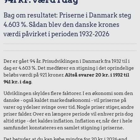
Bag om resultatet: Priserne i Danmark steg
4.603 %. Sådan blev den danske krones
værdi påvirket i perioden 1932-2026
Der er gået 94 år. Prisudviklingen i Danmark fra 1932 til i
dag er 4.603 %. Det medfører en stigning i det oprindelige
beløbs værdi på 921 kroner.
Altså svarer 20 kr. i 1932 til
941 kr. i dag
.
Udviklingen skyldes flere faktorer. I en økonomi som den
danske - også kaldet markedsøkonomi - vil priserne på
varer og ydelser svinge over tid. Nogle priser stiger, andre
priser falder. Over en længere periode vil enhver pris dog
altid stige - det kaldes inflation. Inflation er, når der i hele
samfundet konstateres en samlet stigning i priserne.
Det betyder, at du kan købe mindre for 20 kr. i 2026 end