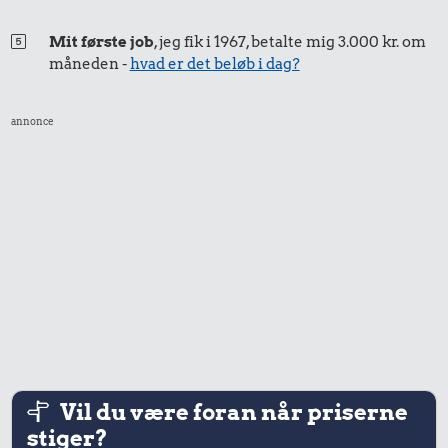
Mit første job
, jeg fik i 1967, betalte mig 3.000 kr. om
20 kr.
måneden -
hvad er det beløb i dag?
1 kg havregryn
annonce
20 kr.
Samlet pris i 2026
Udvalgte varer fra danskernes indkøbskurv gennem tiderne.
Priser i nutidskroner er estimeret af Oldmoney. Priser i
datidskroner er på baggrund af forbrugerprisindekset fra
Danmarks Statistik.
Vil du være foran når priserne
stiger?