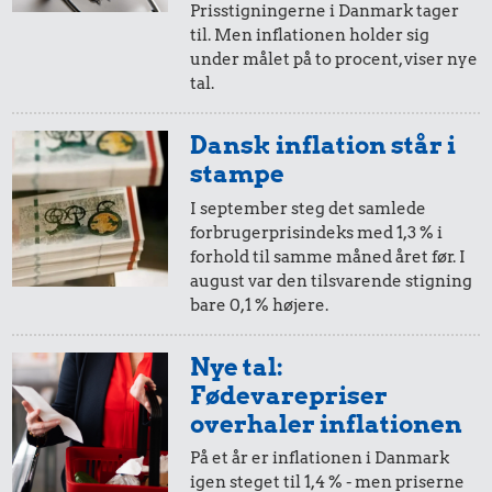
Prisstigningerne i Danmark tager
til. Men inflationen holder sig
under målet på to procent, viser nye
tal.
0,99 kr.
6,90 kr.
Dansk inflation står i
Tyggegummi
Banan
stampe
I september steg det samlede
7,88 kr.
forbrugerprisindeks med 1,3 % i
forhold til samme måned året før. I
Samlet pris i 2026
august var den tilsvarende stigning
bare 0,1 % højere.
Udvalgte varer fra danskernes indkøbskurv gennem tiderne.
Priser i nutidskroner er estimeret af Oldmoney. Priser i
Nye tal:
datidskroner er på baggrund af forbrugerprisindekset fra
Fødevarepriser
Danmarks Statistik.
overhaler inflationen
På et år er inflationen i Danmark
igen steget til 1,4 % - men priserne