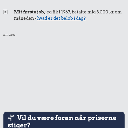
Mit første job
, jeg fik i 1967, betalte mig 3.000 kr. om
måneden -
hvad er det beløb i dag?
annonce
Vil du være foran når priserne
stiger?