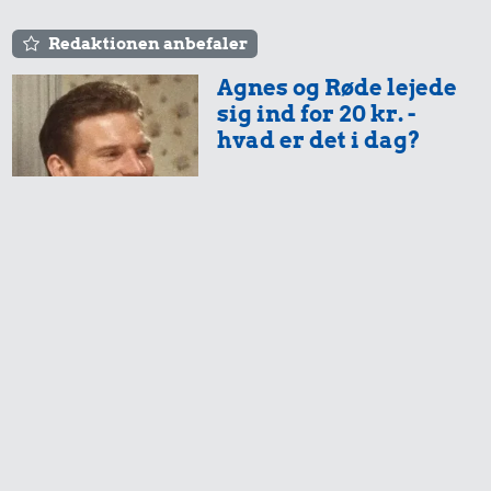
Redaktionen anbefaler
Agnes og Røde lejede
sig ind for 20 kr. -
hvad er det i dag?
Prisen på en tur i
biografen er steget på
få år