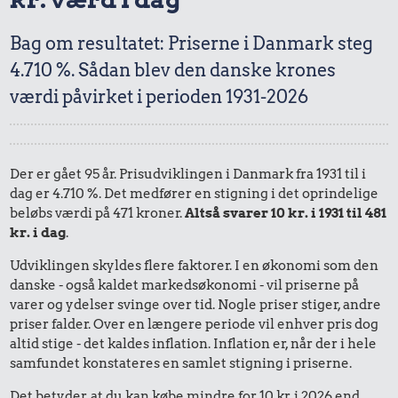
Bag om resultatet: Priserne i Danmark steg
4.710 %. Sådan blev den danske krones
værdi påvirket i perioden 1931-2026
Der er gået 95 år. Prisudviklingen i Danmark fra 1931 til i
dag er 4.710 %. Det medfører en stigning i det oprindelige
beløbs værdi på 471 kroner.
Altså svarer 10 kr. i 1931 til 481
kr. i dag
.
Udviklingen skyldes flere faktorer. I en økonomi som den
danske - også kaldet markedsøkonomi - vil priserne på
varer og ydelser svinge over tid. Nogle priser stiger, andre
priser falder. Over en længere periode vil enhver pris dog
altid stige - det kaldes inflation. Inflation er, når der i hele
samfundet konstateres en samlet stigning i priserne.
Det betyder, at du kan købe mindre for 10 kr. i 2026 end