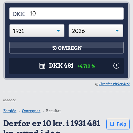
DKK
OMREGN
DKK 481
+4.710 %
Hvordan virker det?
annonce
Forside
Omregner
Resultat
Derfor er 10 kr. i 1931 481
Følg
kr. værd i dag