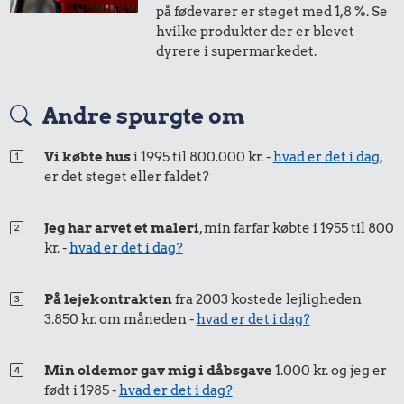
på fødevarer er steget med 1,8 %. Se
hvilke produkter der er blevet
dyrere i supermarkedet.
Andre spurgte om
Vi købte hus
i 1995 til 800.000 kr. -
hvad er det i dag
,
er det steget eller faldet?
Jeg har arvet et maleri
, min farfar købte i 1955 til 800
kr. -
hvad er det i dag?
På lejekontrakten
fra 2003 kostede lejligheden
3.850 kr. om måneden -
hvad er det i dag?
Min oldemor gav mig i dåbsgave
1.000 kr. og jeg er
født i 1985 -
hvad er det i dag?