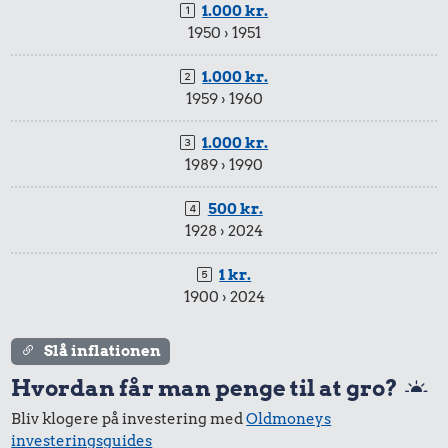
1.000 kr.
1950 › 1951
1.000 kr.
1959 › 1960
591 kr.
49 kr.
6,90 kr.
1.000 kr.
Sko
Kylling
1989 › 1990
Banan
500 kr.
1928 › 2024
1 kr.
1900 › 2024
34 kr.
94 kr.
32 kr.
Avis
Biografbillet
Slå inflationen
Bakke jordbær
Hvordan får man penge til at gro?
Bliv klogere på investering med
Oldmoneys
investeringsguides