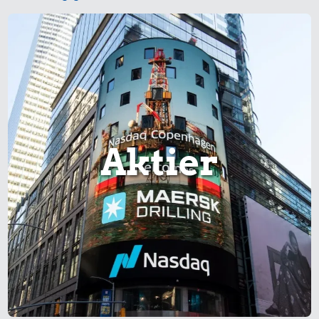
24 kr.
Røget sild
19 kr.
1 kg kartofler
59 kr.
Aktier
1/2 kg kaffe
54 kr.
0,99 kr.
1/3 kg marcipan
Tyggegummi