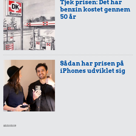
Tjek prisen: Det har
benzin kostet gennem
50 år
0,22 kr.
0,29 kr.
0,35 kr.
Agurk
Syltede
1 kg sukker
rødbeder
Sådan har prisen på
iPhones udviklet sig
0,54 kr.
Røget sild
0,61 kr.
annonce
0,45 kr.
200 g
chokolade