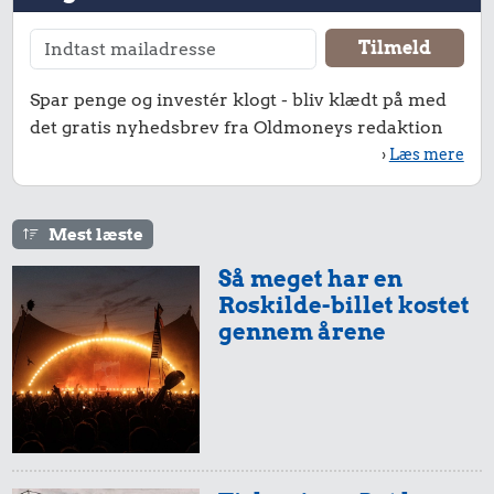
10 karklude
Avis
Sko
Spar penge og investér klogt - bliv klædt på med
det gratis nyhedsbrev fra Oldmoneys redaktion
›
Læs mere
Mest læste
392 kr.
Så meget har en
Hund
Roskilde-billet kostet
0,28 kr.
7,17 kr.
gennem årene
2 kg mel
Bukser