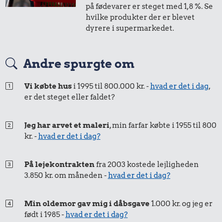
på fødevarer er steget med 1,8 %. Se
hvilke produkter der er blevet
dyrere i supermarkedet.
135 kr.
Andre spurgte om
Cykel
5,38 kr.
0,34 kr.
Vi købte hus
i 1995 til 800.000 kr. -
hvad er det i dag
,
er det steget eller faldet?
10 kg gas
Sodavand
Jeg har arvet et maleri
, min farfar købte i 1955 til 800
kr. -
hvad er det i dag?
På lejekontrakten
fra 2003 kostede lejligheden
3.850 kr. om måneden -
hvad er det i dag?
7,17 kr.
Min oldemor gav mig i dåbsgave
1.000 kr. og jeg er
Taxatur,
født i 1985 -
hvad er det i dag?
Hovedbanegården-
3,65 kr.