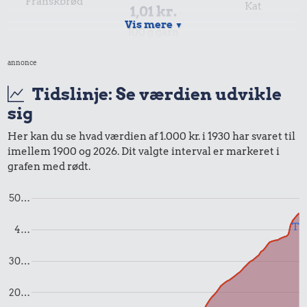
Franskbrød
Kat
1,01 kr.
Vis mere
▼
100 g garn
annonce
Tidslinje: Se værdien udvikle
sig
Her kan du se hvad værdien af 1.000 kr. i 1930 har svaret til
imellem 1900 og 2026. Dit valgte interval er markeret i
grafen med rødt.
0,78 kr.
1,35 kr.
50…
1/2 kg hakket
1/2 kg skæreost
oksekød
Til
0,33 kr.
4…
1 liter mælk
30…
20…