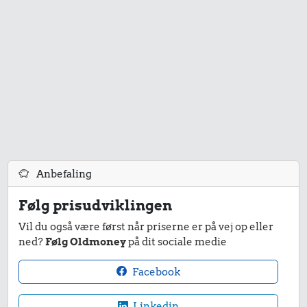
1 kg havregryn
0,16 kr.
0,43 kr.
0,13 kr.
Banan
1 kg kartofler
Æble
Anbefaling
Følg prisudviklingen
Vil du også være først når priserne er på vej op eller
ned?
Følg Oldmoney
på dit sociale medie
Facebook
1,23 kr.
Linkedin