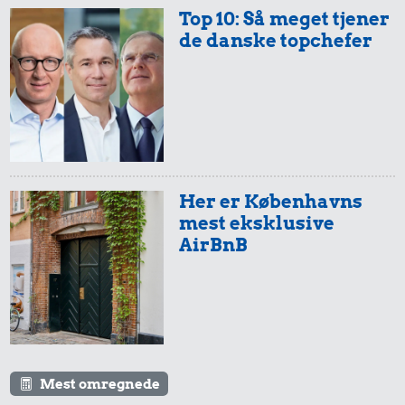
Top 10: Så meget tjener
de danske topchefer
0,02 kr.
0,56 kr.
Tyggegummi
Rugbrød
Her er Københavns
0,67 kr.
mest eksklusive
Is
AirBnB
819 kr.
Samlet pris i 1930
Mest omregnede
Priser i 2026