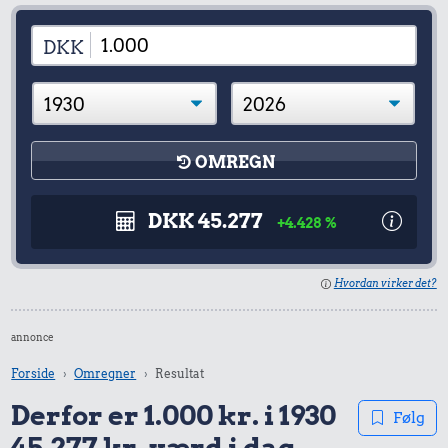
DKK
OMREGN
DKK 45.277
+4.428 %
Hvordan virker det?
annonce
Forside
Omregner
Resultat
Derfor er 1.000 kr. i 1930
Følg
45.277 kr. værd i dag