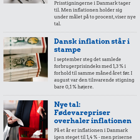
Prisstigningerne i Danmark tager
Biografbillet
til. Men inflationen holder sig
72 kr.
under målet på to procent, viser nye
0,40 kr.
Komfur
tal.
Pilsner
Dansk inflation står i
stampe
I september steg det samlede
forbrugerprisindeks med 1,3 % i
7,17 kr.
forhold til samme måned året før. I
august var den tilsvarende stigning
Togbillet,
0,65 kr.
bare 0,1 % højere.
Aarhus-
9,37 kr.
6 æg
København
Nye tal:
Dæk
Fødevarepriser
overhaler inflationen
På et år er inflationen i Danmark
igen steget til 1,4 % - men priserne