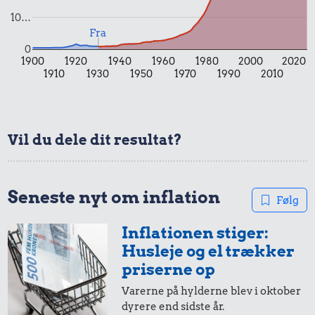
10…
Fra
0
1900
1920
1940
1960
1980
2000
2020
1910
1930
1950
1970
1990
2010
6,50 kr.
0,36 kr.
Strygejern
1,35 kr.
1 dåse suppe
Vil du dele dit resultat?
1/2 kg kaffe
Seneste nyt om inflation
Følg
Inflationen stiger:
Husleje og el trækker
priserne op
Varerne på hylderne blev i oktober
dyrere end sidste år.
2,13 kr.