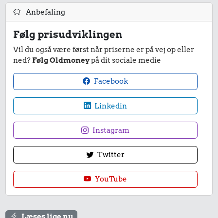
Anbefaling
45 kr.
Følg prisudviklingen
Samlet pris i 2026
Vil du også være først når priserne er på vej op eller
ned?
Følg Oldmoney
på dit sociale medie
Udvalgte varer fra danskernes indkøbskurv gennem tiderne.
Priser i nutidskroner er estimeret af Oldmoney. Priser i
Facebook
datidskroner er på baggrund af forbrugerprisindekset fra
Danmarks Statistik.
Linkedin
Instagram
Twitter
YouTube
Læses lige nu