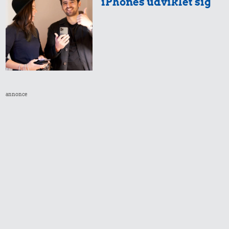
iPhones udviklet sig
5,91 kr.
Æble
15 kr.
14 kr.
Sodavand
1 liter mælk
annonce
0,99 kr.
8,87 kr.
Tyggegummi
100 g
flæskesvær