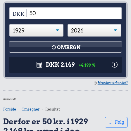
DKK
OMREGN
DKK 2.149
+4.199 %
Hvordan virker det?
annonce
Forside
Omregner
Resultat
Derfor er 50 kr. i 1929
Følg
2.149 kr. værd i dag