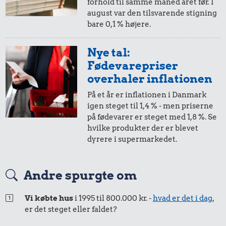
Biografbillet
forhold til samme måned året før. I
august var den tilsvarende stigning
bare 0,1 % højere.
Nye tal:
Fødevarepriser
overhaler inflationen
På et år er inflationen i Danmark
igen steget til 1,4 % - men priserne
0,45 kr.
på fødevarer er steget med 1,8 %. Se
0,57 kr.
10 karklude
hvilke produkter der er blevet
dyrere i supermarkedet.
Syltetøj
0,42 kr.
Pilsner
Andre spurgte om
Vi købte hus
i 1995 til 800.000 kr. -
hvad er det i dag
,
er det steget eller faldet?