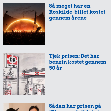
Så meget har en
0,42 kr.
Roskilde-billet kostet
gennem årene
Franskbrød
1,06 kr.
1,42 kr.
100 g garn
1/2 kg kaffe
50 kr.
Tjek prisen: Det har
Samlet pris i 1929
benzin kostet gennem
50 år
Priser i 2026
Sådan har prisen på