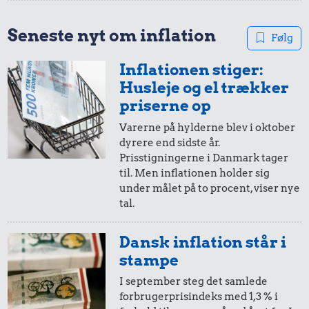
Seneste nyt om inflation
Følg
Inflationen stiger:
Husleje og el trækker
priserne op
Varerne på hylderne blev i oktober
0,14 kr.
9,87 kr.
dyrere end sidste år.
Æble
Dæk
Prisstigningerne i Danmark tager
0,71 kr.
til. Men inflationen holder sig
Is
under målet på to procent, viser nye
tal.
Dansk inflation står i
stampe
0,57 kr.
I september steg det samlede
0,02 kr.
2,24 kr.
Røget sild
forbrugerprisindeks med 1,3 % i
Tyggegummi