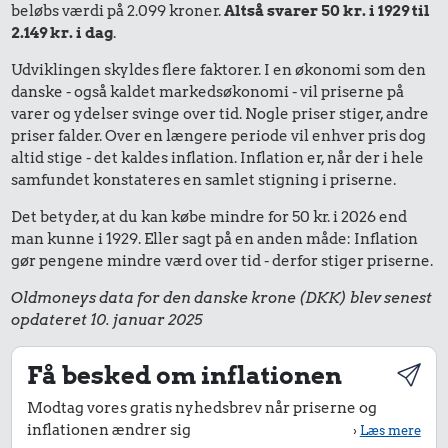
beløbs værdi på 2.099 kroner.
Altså svarer 50 kr. i 1929 til
2.149 kr. i dag
.
Udviklingen skyldes flere faktorer. I en økonomi som den
danske - også kaldet markedsøkonomi - vil priserne på
varer og ydelser svinge over tid. Nogle priser stiger, andre
priser falder. Over en længere periode vil enhver pris dog
altid stige - det kaldes inflation. Inflation er, når der i hele
samfundet konstateres en samlet stigning i priserne.
Det betyder, at du kan købe mindre for 50 kr. i 2026 end
man kunne i 1929. Eller sagt på en anden måde: Inflation
gør pengene mindre værd over tid - derfor stiger priserne.
Oldmoneys data for den danske krone (DKK) blev senest
opdateret 10. januar 2025
Få besked om inflationen
Modtag vores gratis nyhedsbrev når priserne og
inflationen ændrer sig
›
Læs mere