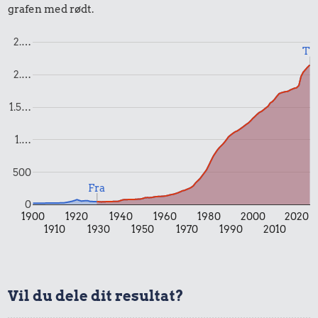
grafen med rødt.
0,83 kr.
0,76 kr.
0,59 kr.
2.…
Avis
Bakke jordbær
Til
Rugbrød
2.…
1.5…
1.…
500
Fra
0
1900
1920
1940
1960
1980
2000
2020
0,24 kr.
6,85 kr.
1910
1930
1950
1970
1990
2010
Agurk
Strygejern
0,53 kr.
Husholdningssprit
Vil du dele dit resultat?