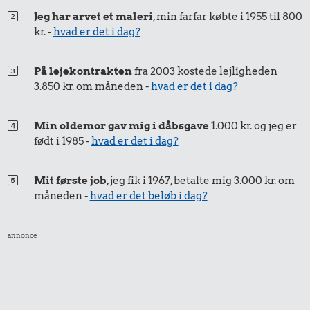
Jeg har arvet et maleri
, min farfar købte i 1955 til 800
kr. -
hvad er det i dag?
0,68 kr.
På lejekontrakten
fra 2003 kostede lejligheden
6 æg
0,47 kr.
0,37 kr.
3.850 kr. om måneden -
hvad er det i dag?
1 kg havregryn
1 kg sukker
Min oldemor gav mig i dåbsgave
1.000 kr. og jeg er
født i 1985 -
hvad er det i dag?
Mit første job
, jeg fik i 1967, betalte mig 3.000 kr. om
måneden -
hvad er det beløb i dag?
7,56 kr.
annonce
Togbillet,
Aarhus-
0,45 kr.
København
1 kg kartofler
0,34 kr.