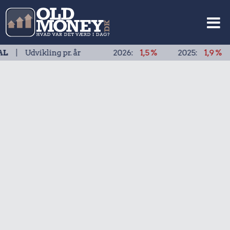
ikling pr. år
2026:
1,5 %
2025:
1,9 %
2024: