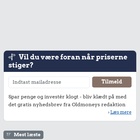
1 liter mælk
Vil du være foran når priserne
stiger?
1,18 kr.
1,42 kr.
0,64 kr.
Kylling
1/2 kg skæreost
200 g
chokolade
Spar penge og investér klogt - bliv klædt på med
det gratis nyhedsbrev fra Oldmoneys redaktion
›
Læs mere
Mest læste