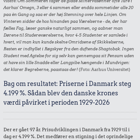
videre:
Om Sommeren tager de glade Minervasønner ofte Ture i
Aarhus' Omegn, 3 eller 4 sammen eller endda sommetider alle 20
paa én Gang og saa er der høj Stemning over hele Linjen. Om
Vinteren sidder de hos hinanden paa Værelserne - de, der har
fælles Fag, læser ganske naturligt sammen, og aabner man
Dørene til Studereværelserne, hvor 4-5 Studenter er samlede i
hvert, vil man kun kunde skelne Omridsene af Skikkelserne,
Resten er indhyllet i Røgskyer fra den duftende Shagtobak. Ingen
Student med Agtelse for sig selv kan gennemgaa sit Pensum uden
at have sin lille Snadde eller Langpibe hængende i Mundvigen:
det klarer Begreberne, paastaas der!
(Foto: Aarhus Universitet)
Bag om resultatet: Priserne i Danmark steg
4.199 %. Sådan blev den danske krones
værdi påvirket i perioden 1929-2026
Der er gået 97 år. Prisudviklingen i Danmark fra 1929 til i
dag er 4.199 %. Det medfører en stigning i det oprindelige