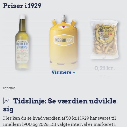
Priser i 1929
0,21 kr.
Vis mere
▼
100 g
5,67 kr.
3,19 kr.
flæskesvær
10 kg gas
annonce
Snaps
Tidslinje: Se værdien udvikle
sig
Her kan du se hvad værdien af 50 kr. i 1929 har svaret til
imellem 1900 og 2026. Dit valgte interval er markeret i