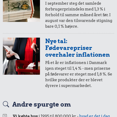
I september steg det samlede
forbrugerprisindeks med 1,3 % i
forhold til samme måned året før. I
august var den tilsvarende stigning
bare 0,1 % højere.
0,02 kr.
Tyggegummi
0,57 kr.
Nye tal:
Syltetøj
Fødevarepriser
overhaler inflationen
20 kr.
På et år er inflationen i Danmark
igen steget til 1,4 % - men priserne
Samlet pris i 1929
på fødevarer er steget med 1,8 %. Se
hvilke produkter der er blevet
dyrere i supermarkedet.
Priser i 2025
Andre spurgte om
Vi købte hus
i 1995 til 800.000 kr. -
hvad er det i dag
,