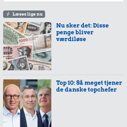
Læses lige nu
Nu sker det: Disse
penge bliver
værdiløse
Top 10: Så meget tjener
de danske topchefer