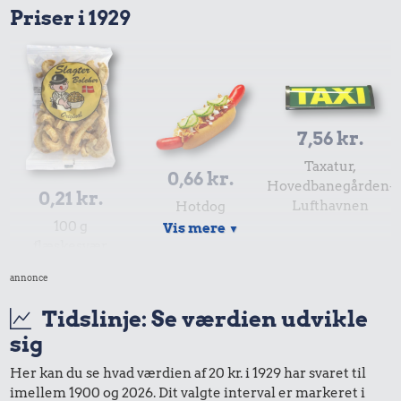
Priser i 1929
7,56 kr.
Taxatur,
0,66 kr.
Hovedbanegården-
0,21 kr.
Lufthavnen
Hotdog
100 g
Vis mere
▼
flæskesvær
annonce
Tidslinje: Se værdien udvikle
sig
Her kan du se hvad værdien af 20 kr. i 1929 har svaret til
imellem 1900 og 2026. Dit valgte interval er markeret i