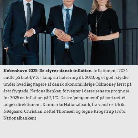
0,68 kr.
3,85 kr.
0,14 kr.
6 æg
10 liter benzin
Æble
København 2025: De styrer dansk inflation.
Inflationen i 2024
endte på blot 1,9 % - knap en halvering ift. 2023, og et godt stykke
under hvad iagttagere af dansk økonomi ifølge Oldmoney først på
året frygtede. Nationalbanken forventer i deres seneste prognose
for 2025 en inflation på 2,1 %. De tre 'pengemænd' på portrættet
udgør direktionen i Danmarks Nationalbank, fra venstre: Ulrik
Nødgaard, Christian Kettel Thomsen og Signe Krogstrup (Foto:
Nationalbanken)
0,76 kr.
0,24 kr.