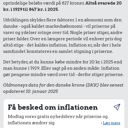
oprindelige beløbs værdi på 827 kroner.
Altså svarede 20
kr. i 1929 til 847 kr. i 2025
.
Udviklingen skyldes flere faktorer. I en økonomi som den
danske - også kaldet markedsøkonomi - vil priserne på
varer og ydelser svinge over tid. Nogle priser stiger, andre
priser falder. Over en længere periode vil enhver pris dog
altid stige - det kaldes inflation. Inflation er, når der i hele
samfundet konstateres en samlet stigning i priserne.
Det betyder, at du kunne købe mindre for 20 kr. i 2025 end
man kunne i 1929. Eller sagt på en anden måde: Inflation
gør pengene mindre værd over tid - derfor stiger priserne.
Oldmoneys data for den danske krone (DKK) blev senest
opdateret 10. januar 2025
Få besked om inflationen
Modtag vores gratis nyhedsbrev når priserne og
inflationen ændrer sig
›
Læs mere