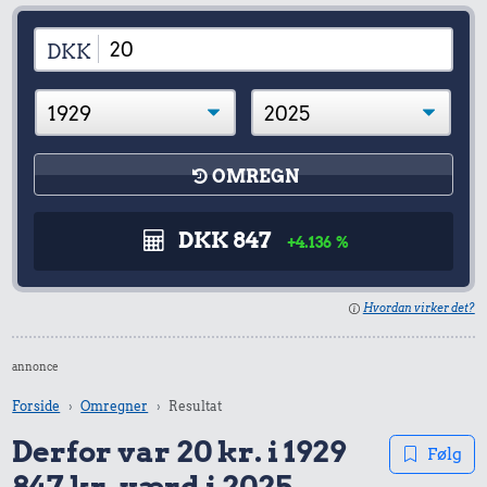
DKK
OMREGN
DKK 847
+4.136 %
Hvordan virker det?
annonce
Forside
Omregner
Resultat
Derfor var 20 kr. i 1929
Følg
847 kr. værd i 2025