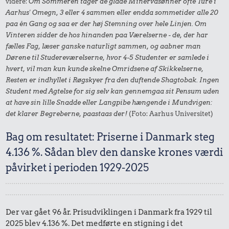
videre:
Om Sommeren tager de glade Minervasønner ofte Ture i
Aarhus' Omegn, 3 eller 4 sammen eller endda sommetider alle 20
paa én Gang og saa er der høj Stemning over hele Linjen. Om
Vinteren sidder de hos hinanden paa Værelserne - de, der har
fælles Fag, læser ganske naturligt sammen, og aabner man
Dørene til Studereværelserne, hvor 4-5 Studenter er samlede i
hvert, vil man kun kunde skelne Omridsene af Skikkelserne,
Resten er indhyllet i Røgskyer fra den duftende Shagtobak. Ingen
Student med Agtelse for sig selv kan gennemgaa sit Pensum uden
at have sin lille Snadde eller Langpibe hængende i Mundvigen:
det klarer Begreberne, paastaas der!
(Foto: Aarhus Universitet)
Bag om resultatet: Priserne i Danmark steg
4.136 %. Sådan blev den danske krones værdi
påvirket i perioden 1929-2025
Der var gået 96 år. Prisudviklingen i Danmark fra 1929 til
2025 blev 4.136 %. Det medførte en stigning i det