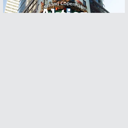
Aktier
Redaktionen anbefaler
Agnes og Røde lejede
sig ind for 20 kr. -
hvad er det i dag?