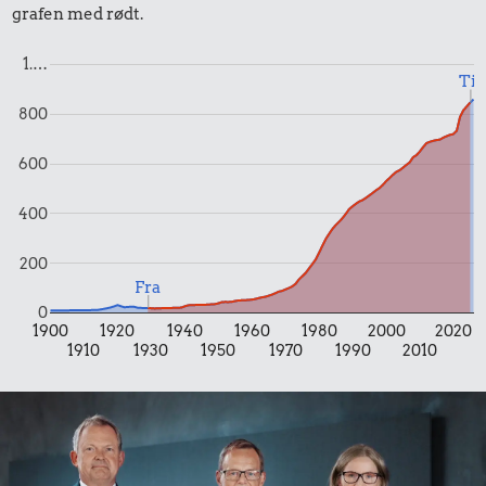
grafen med rødt.
0,64 kr.
0,45 kr.
1.…
1,06 kr.
200 g
1 kg kartofler
Til
chokolade
100 g garn
800
600
400
200
Fra
0
1900
1920
1940
1960
1980
2000
2020
1910
1930
1950
1970
1990
2010
0,37 kr.
0,30 kr.
0,71 kr.
1 kg sukker
2 kg mel
Is