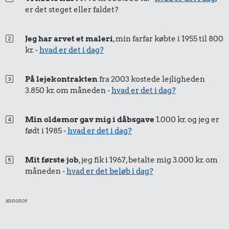
er det steget eller faldet?
1,00 kr.
Jeg har arvet et maleri
, min farfar købte i 1955 til 800
10 kr.
9,00 kr.
Tyggegummi
kr. -
hvad er det i dag?
Agurk
100 g
flæskesvær
På lejekontrakten
fra 2003 kostede lejligheden
3.850 kr. om måneden -
hvad er det i dag?
20 kr.
Min oldemor gav mig i dåbsgave
1.000 kr. og jeg er
Samlet pris i 2025
født i 1985 -
hvad er det i dag?
Udvalgte varer fra danskernes indkøbskurv gennem tiderne.
Mit første job
, jeg fik i 1967, betalte mig 3.000 kr. om
Priser i nutidskroner er estimeret af Oldmoney. Priser i
måneden -
hvad er det beløb i dag?
datidskroner er på baggrund af forbrugerprisindekset fra
Danmarks Statistik.
annonce