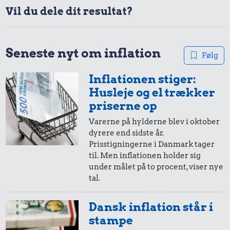
Bakke jordbær
Vil du dele dit resultat?
Agurk
0,42 kr.
Pilsner
Seneste nyt om inflation
Følg
Inflationen stiger:
Husleje og el trækker
priserne op
Varerne på hylderne blev i oktober
dyrere end sidste år.
Prisstigningerne i Danmark tager
0,59 kr.
til. Men inflationen holder sig
0,31 kr.
under målet på to procent, viser nye
0,47 kr.
Rugbrød
tal.
Syltede
1 kg havregryn
rødbeder
Dansk inflation står i
stampe