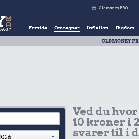
Oldmoney PRO
Forside
Omregner
Inflation
Rigdom
OLDMONEY PRISTAL
| Ud
Ved du hvor
10 kroner i 
svarer til i 