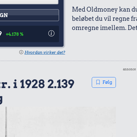
Med Oldmoney kan du 
GN
beløbet du vil regne fr
omregne imellem. Det 
9
+4.178 %
Hvordan virker det?
annonce
. i 1928 2.139
Følg
g