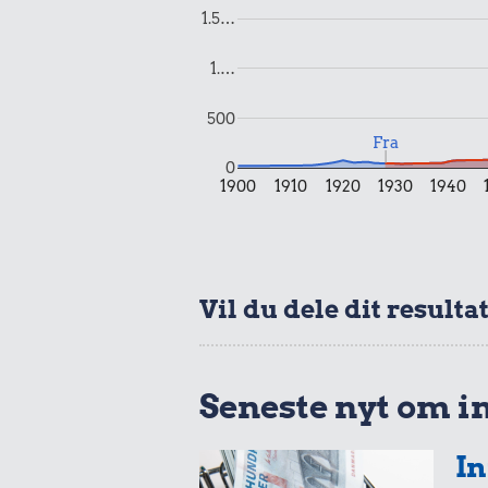
0,38 k
1.5…
0,47 kr.
1 dåse sup
1 kg havregryn
1.…
500
Fra
0
1900
1910
1920
1930
1940
1,42 kr.
0,17 k
1/2 kg skæreost
Banan
Vil du dele dit resulta
Seneste nyt om i
In