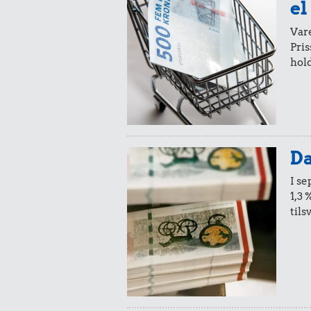
el
0,59 k
0,21 kr.
Vare
200 g sm
Pris
100 g flæskesvær
hold
7,59 k
Da
0,83 kr.
Taxatur,
I s
Hovedbanegå
1/2 kg hakket
1,3 
Lufthavn
oksekød
tils