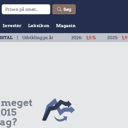
Søg
Investér
Leksikon
Magasin
vikling pr. år
2026:
1,5 %
2025:
1,9 %
2024
 meget
2015
dag?