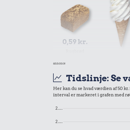
0,59 kr.
Rugbrød
0,71 k
annonce
Is
Tidslinje: Se 
Her kan du se hvad værdien af 50 kr. 
interval er markeret i grafen med rø
2.…
2.…