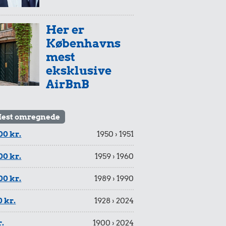
Her er
Københavns
mest
eksklusive
AirBnB
est omregnede
00 kr.
1950 › 1951
00 kr.
1959 › 1960
00 kr.
1989 › 1990
 kr.
1928 › 2024
r.
1900 › 2024