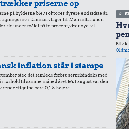
 trækker priserne op
r.
rne på hylderne blev i oktober dyrere end sidste år.
ør
S
stigningerne i Danmark tager til. Men inflationen
Hv
er sig under målet på to procent, viser nye tal.
pen
Bliv k
Oldmo
r.
nsk inflation står i stampe
eptember steg det samlede forbrugerprisindeks med
rden-
% i forhold til samme måned året før. I august var den
en
varende stigning bare 0,1 % højere.