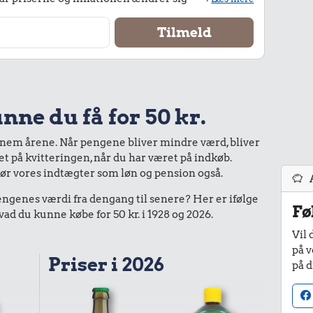
nne du få for 50 kr.
nnem årene. Når pengene bliver mindre værd, bliver
bet på kvitteringen, når du har været på indkøb.
gør vores indtægter som løn og pension også.
enes værdi fra dengang til senere? Her er ifølge
Fø
d du kunne købe for 50 kr. i 1928 og 2026.
Vil 
på v
Priser i 2026
på d