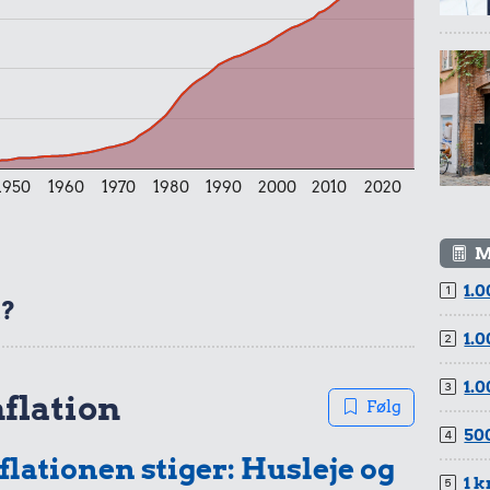
r.
pe
1950
1960
1970
1980
1990
2000
2010
2020
M
r.
1.0
t?
1.0
1.0
nflation
Følg
500
flationen stiger: Husleje og
1 k