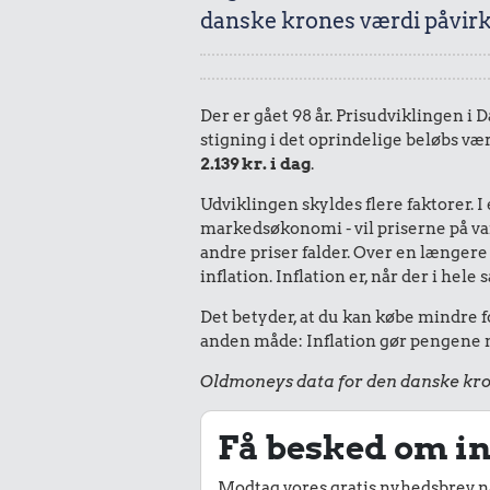
danske krones værdi påvirk
Der er gået 98 år. Prisudviklingen i D
stigning i det oprindelige beløbs væ
2.139 kr. i dag
.
Udviklingen skyldes flere faktorer. 
markedsøkonomi - vil priserne på vare
andre priser falder. Over en længere 
inflation. Inflation er, når der i he
Det betyder, at du kan købe mindre fo
anden måde: Inflation gør pengene mi
Oldmoneys data for den danske kro
Få besked om in
Modtag vores gratis nyhedsbrev nå