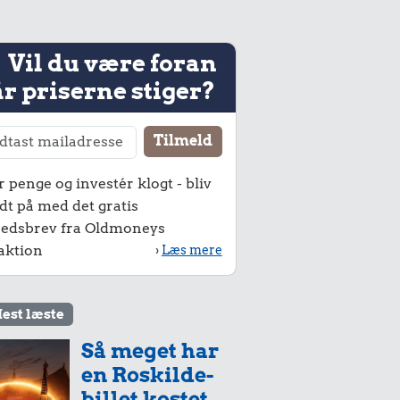
Vil du være foran
r priserne stiger?
r penge og investér klogt - bliv
dt på med det gratis
edsbrev fra Oldmoneys
aktion
›
Læs mere
est læste
Så meget har
en Roskilde-
billet kostet