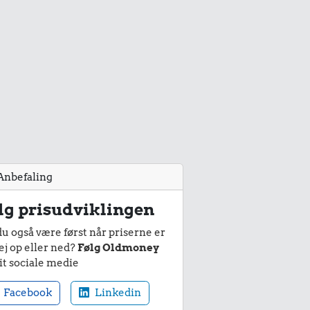
Anbefaling
lg prisudviklingen
du også være først når priserne er
ej op eller ned?
Følg Oldmoney
it sociale medie
Facebook
Linkedin