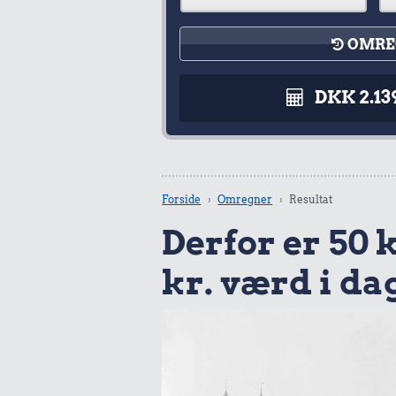
OMRE
DKK 2.13
Forside
Omregner
Resultat
Derfor er 50 kr
kr. værd i da