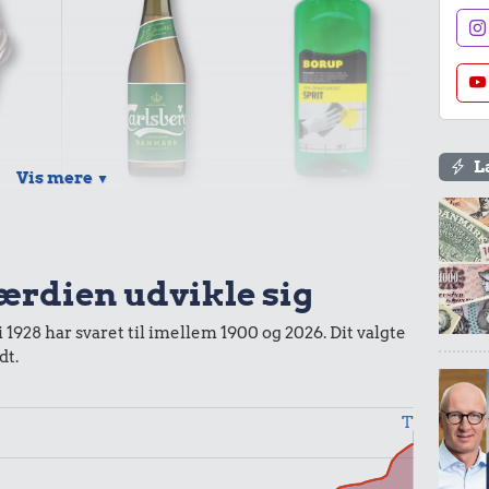
L
Vis mere
▼
r.
18 kr.
22 kr.
Pilsner
Husholdningssprit
værdien udvikle sig
i 1928 har svaret til imellem 1900 og 2026. Dit valgte
dt.
0,99 kr.
Til
6,90 kr.
Tyggegummi
Banan