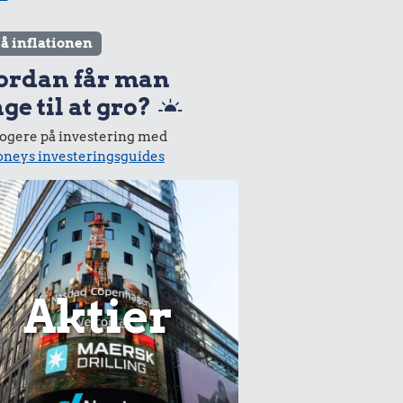
lå inflationen
ordan får man
ge til at gro?
logere på investering med
neys investeringsguides
Aktier