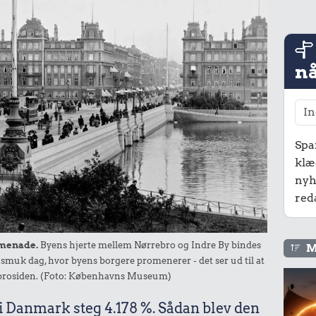
nå
Spa
klæ
nyh
red
omenade.
Byens hjerte mellem Nørrebro og Indre By bindes
M
muk dag, hvor byens borgere promenerer - det ser ud til at
rrebrosiden. (Foto: Københavns Museum)
 i Danmark steg 4.178 %. Sådan blev den