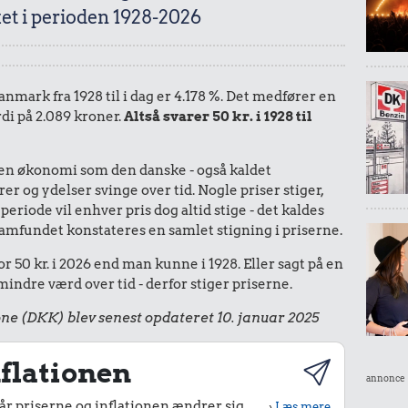
et i perioden 1928-2026
anmark fra 1928 til i dag er 4.178 %. Det medfører en
rdi på 2.089 kroner.
Altså svarer 50 kr. i 1928 til
I en økonomi som den danske - også kaldet
r og ydelser svinge over tid. Nogle priser stiger,
periode vil enhver pris dog altid stige - det kaldes
le samfundet konstateres en samlet stigning i priserne.
r 50 kr. i 2026 end man kunne i 1928. Eller sagt på en
ndre værd over tid - derfor stiger priserne.
ne (DKK) blev senest opdateret 10. januar 2025
flationen
annonce
r priserne og inflationen ændrer sig
›
Læs mere