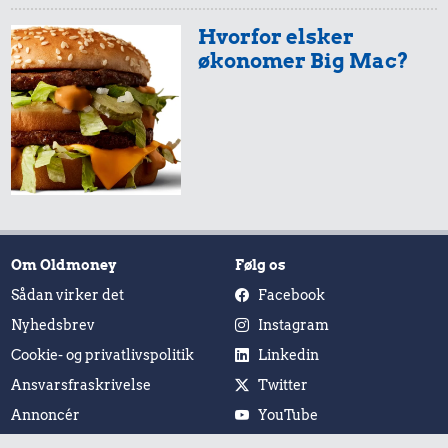
Hvorfor elsker
økonomer Big Mac?
Om Oldmoney
Følg os
Sådan virker det
Facebook
Nyhedsbrev
Instagram
Cookie- og privatlivspolitik
Linkedin
Ansvarsfraskrivelse
Twitter
Annoncér
YouTube