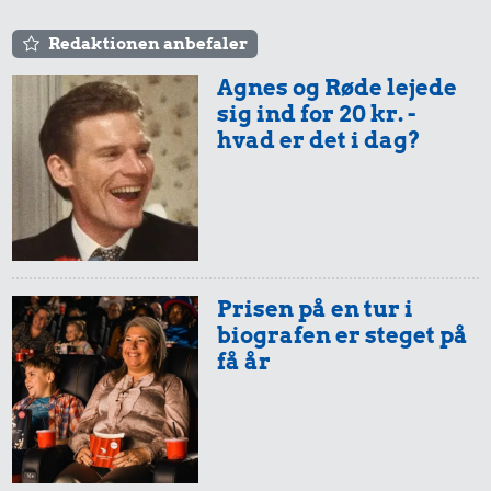
Redaktionen anbefaler
Agnes og Røde lejede
sig ind for 20 kr. -
hvad er det i dag?
Prisen på en tur i
biografen er steget på
få år