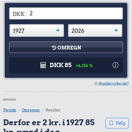
DKK
OMREGN
DKK 85
+4.156 %
Hvordan virker det?
annonce
Forside
Omregner
Resultat
Derfor er 2 kr. i 1927 85
Følg
kr. værd i dag