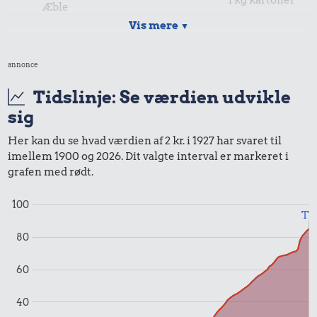
1 kg kartofler
Æble
Vis mere
▼
annonce
Tidslinje: Se værdien udvikle
sig
0,02 kr.
0,60 kr.
Her kan du se hvad værdien af 2 kr. i 1927 har svaret til
Tyggegummi
imellem 1900 og 2026. Dit valgte interval er markeret i
Rugbrød
grafen med rødt.
1,88 kr.
100
Til
Samlet pris i 1927
80
60
Priser i 2026
40