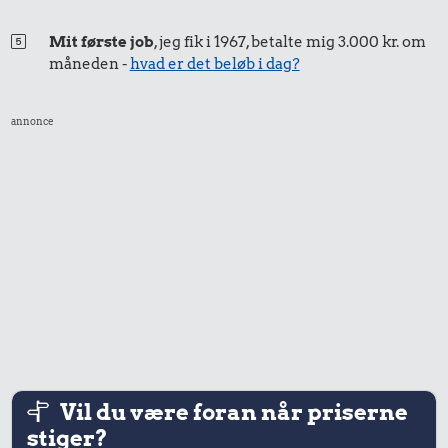
Mit første job
, jeg fik i 1967, betalte mig 3.000 kr. om
måneden -
hvad er det beløb i dag?
annonce
Vil du være foran når priserne
stiger?