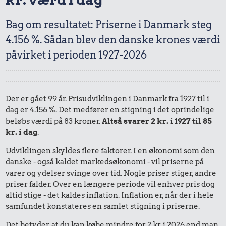
Bag om resultatet: Priserne i Danmark steg
4.156 %. Sådan blev den danske krones værdi
påvirket i perioden 1927-2026
Der er gået 99 år. Prisudviklingen i Danmark fra 1927 til i
dag er 4.156 %. Det medfører en stigning i det oprindelige
beløbs værdi på 83 kroner.
Altså svarer 2 kr. i 1927 til 85
kr. i dag
.
Udviklingen skyldes flere faktorer. I en økonomi som den
danske - også kaldet markedsøkonomi - vil priserne på
varer og ydelser svinge over tid. Nogle priser stiger, andre
priser falder. Over en længere periode vil enhver pris dog
altid stige - det kaldes inflation. Inflation er, når der i hele
samfundet konstateres en samlet stigning i priserne.
Det betyder, at du kan købe mindre for 2 kr. i 2026 end man