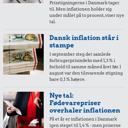
Prisstigningerne i Danmark tager
til. Men inflationen holder sig
under målet på to procent, viser nye
tal.
Dansk inflation står i
stampe
I september steg det samlede
forbrugerprisindeks med 1,3 % i
forhold til samme måned året før. I
august var den tilsvarende stigning
bare 0,1 % højere.
Nye tal:
Fødevarepriser
overhaler inflationen
På et år er inflationen i Danmark
igen steget til 1,4 % - men priserne