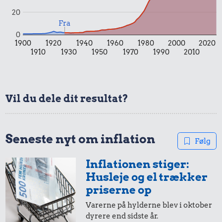
20
Fra
0,99 kr.
0
1900
1920
1940
1960
1980
2000
2020
Tyggegummi
1910
1930
1950
1970
1990
2010
0,99 kr.
Vil du dele dit resultat?
Samlet pris i 2026
Udvalgte varer fra danskernes indkøbskurv gennem tiderne.
Priser i nutidskroner er estimeret af Oldmoney. Priser i
Seneste nyt om inflation
Følg
datidskroner er på baggrund af forbrugerprisindekset fra
Danmarks Statistik.
Inflationen stiger:
Husleje og el trækker
priserne op
Varerne på hylderne blev i oktober
dyrere end sidste år.