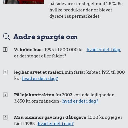
på fødevarer er steget med 1,8 %. Se
hvilke produkter der er blevet
dyrere i supermarkedet.
Andre spurgte om
Vi købte hus
i 1995 til 800.000 kr. -
hvad er det i dag
,
er det steget eller faldet?
Jeg har arvet et maleri
, min farfar købte i 1955 til 800
kr. -
hvad er det i dag?
På lejekontrakten
fra 2003 kostede lejligheden
3.850 kr. om måneden -
hvad er det i dag?
Min oldemor gav mig i dåbsgave
1.000 kr. og jeg er
født i 1985 -
hvad er det i dag?