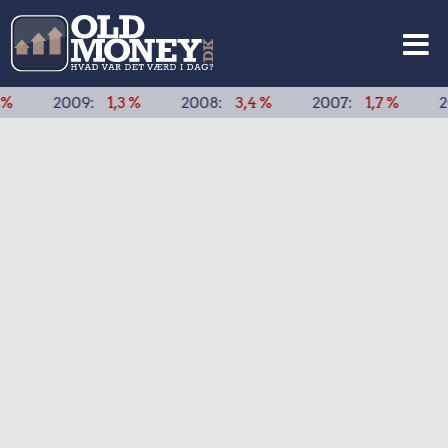
009:
1,3 %
2008:
3,4 %
2007:
1,7 %
2006:
1,