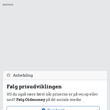
oksekød
annonce
Æble
49 kr.
Samlet pris i 1926
Priser i 2025
Anbefaling
Følg prisudviklingen
1,00 kr.
27 kr.
6,00 kr.
Vil du også være først når priserne er på vej op eller
Tyggegummi
ned?
Følg Oldmoney
på dit sociale medie
200 g
Æble
chokolade