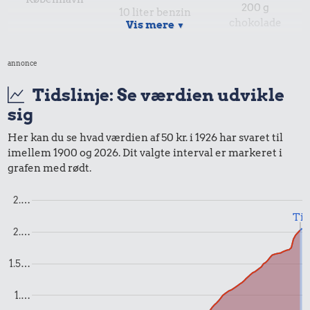
200 g
10 liter benzin
chokolade
Vis mere
▼
annonce
Tidslinje: Se værdien udvikle
sig
Her kan du se hvad værdien af 50 kr. i 1926 har svaret til
imellem 1900 og 2026. Dit valgte interval er markeret i
0,79 kr.
0,69 kr.
grafen med rødt.
Bakke jordbær
Hotdog
0,31 kr.
2.…
Til
2 kg mel
2.…
1.5…
1.…