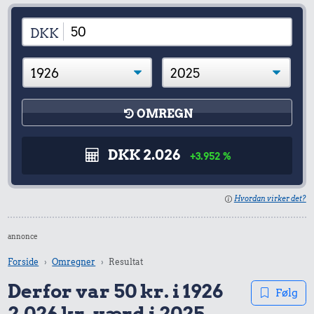
DKK
OMREGN
DKK 2.026
+3.952 %
Hvordan virker det?
annonce
Forside
Omregner
Resultat
Derfor var 50 kr. i 1926
Følg
2.026 kr. værd i 2025