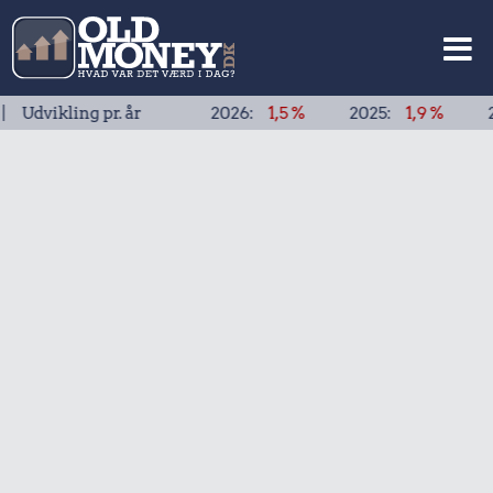
ling pr. år
2026:
1,5 %
2025:
1,9 %
2024:
1,9