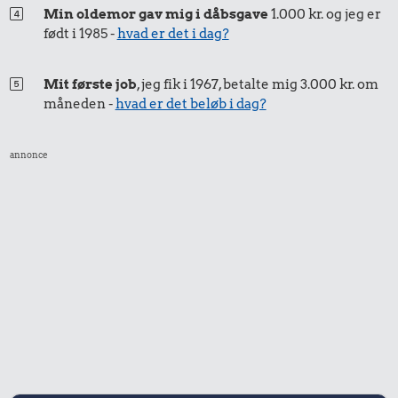
Min oldemor gav mig i dåbsgave
1.000 kr. og jeg er
født i 1985 -
hvad er det i dag?
Mit første job
, jeg fik i 1967, betalte mig 3.000 kr. om
måneden -
hvad er det beløb i dag?
0,47 kr.
0,62 kr.
annonce
10 karklude
Rugbrød
0,44 kr.
Pilsner