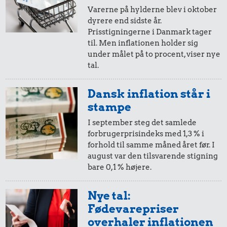
Varerne på hylderne blev i oktober
dyrere end sidste år.
Prisstigningerne i Danmark tager
til. Men inflationen holder sig
under målet på to procent, viser nye
0,17 kr.
0,47 kr.
tal.
Banan
1 kg kartofler
1,48 kr.
Dansk inflation står i
1/2 kg kaffe
stampe
I september steg det samlede
forbrugerprisindeks med 1,3 % i
forhold til samme måned året før. I
august var den tilsvarende stigning
bare 0,1 % højere.
Nye tal:
Fødevarepriser
1,48 kr.
overhaler inflationen