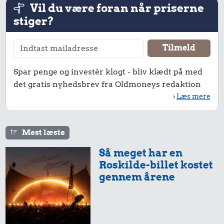
Vil du være foran når priserne
stiger?
0,22 kr.
1,11 kr.
100 g
0,37 kr.
100 g garn
flæskesvær
Sodavand
Spar penge og investér klogt - bliv klædt på med
det gratis nyhedsbrev fra Oldmoneys redaktion
›
Læs mere
Mest læste
0,44 kr.
Så meget har en
0,72 kr.
Roskilde-billet kostet
0,59 kr.
Franskbrød
6 æg
gennem årene
Syltetøj