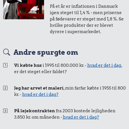
0,32 kr.
1/2 kg skæreost
På et år er inflationen i Danmark
0,36 kr.
Syltede
igen steget til 1,4 % - men priserne
rødbeder
1 liter mælk
på fødevarer er steget med 1,8 %. Se
hvilke produkter der er blevet
dyrere i supermarkedet.
Andre spurgte om
Vi købte hus
i 1995 til 800.000 kr. -
hvad er det i dag
,
er det steget eller faldet?
1,36 kr.
1,23 kr.
1/3 kg marcipan
Jeg har arvet et maleri
, min farfar købte i 1955 til 800
Kylling
kr. -
hvad er det i dag?
3,33 kr.
Snaps
På lejekontrakten
fra 2003 kostede lejligheden
3.850 kr. om måneden -
hvad er det i dag?