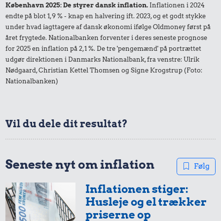
København 2025: De styrer dansk inflation.
Inflationen i 2024
Is
endte på blot 1,9 % - knap en halvering ift. 2023, og et godt stykke
under hvad iagttagere af dansk økonomi ifølge Oldmoney først på
året frygtede. Nationalbanken forventer i deres seneste prognose
for 2025 en inflation på 2,1 %. De tre 'pengemænd' på portrættet
udgør direktionen i Danmarks Nationalbank, fra venstre: Ulrik
Nødgaard, Christian Kettel Thomsen og Signe Krogstrup (Foto:
Nationalbanken)
Vil du dele dit resultat?
0,38 kr.
5,92 kr.
7,90 kr.
1 kg sukker
Seneste nyt om inflation
10 kg gas
Bukser
Følg
Inflationen stiger:
Husleje og el trækker
priserne op