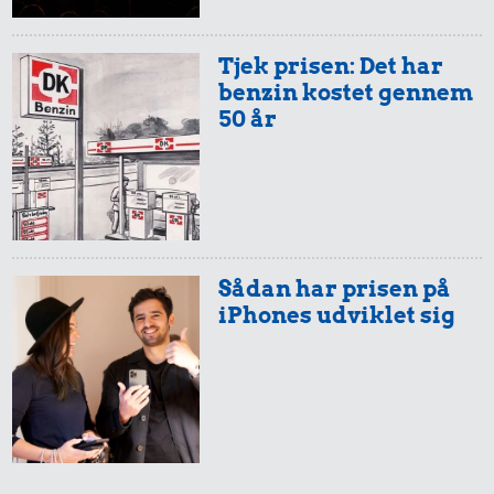
Tjek prisen: Det har
benzin kostet gennem
50 år
0,59 kr.
Røget sild
0,39 kr.
1 dåse suppe
0,56 kr.
Husholdningssprit
Sådan har prisen på
iPhones udviklet sig
0,86 kr.
0,15 kr.
1/2 kg hakket