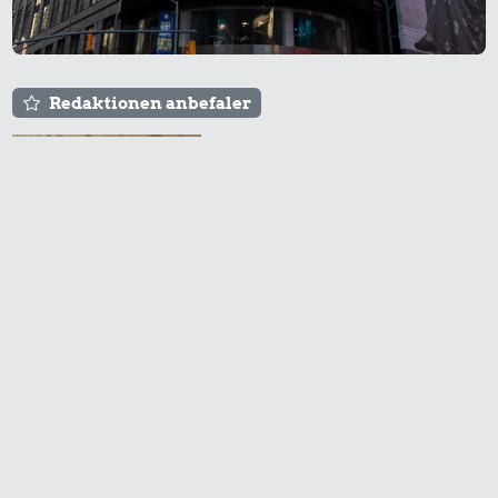
Redaktionen anbefaler
Agnes og Røde lejede
sig ind for 20 kr. -
hvad er det i dag?
Prisen på en tur i
biografen er steget på
få år