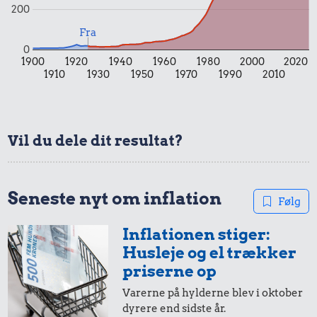
200
Fra
1,75 kr.
0,79 kr.
0
0,26 kr.
1900
1920
1940
1960
1980
2000
2020
1/2 kg skæreost
200 g
1910
1930
1950
1970
1990
2010
100 g
chokolade
flæskesvær
Vil du dele dit resultat?
Seneste nyt om inflation
Følg
Inflationen stiger:
0,81 kr.
Husleje og el trækker
0,70 kr.
Hotdog
priserne op
0,36 kr.
Syltetøj
Varerne på hylderne blev i oktober
2 kg mel
dyrere end sidste år.