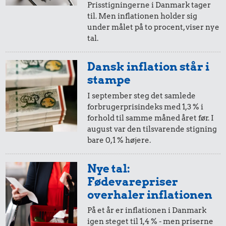
Prisstigningerne i Danmark tager
til. Men inflationen holder sig
under målet på to procent, viser nye
tal.
Dansk inflation står i
0,03 kr.
0,73 kr.
stampe
0,17 kr.
Tyggegummi
200 g smør
I september steg det samlede
Æble
forbrugerprisindeks med 1,3 % i
forhold til samme måned året før. I
august var den tilsvarende stigning
20 kr.
bare 0,1 % højere.
Samlet pris i 1925
Nye tal:
Fødevarepriser
Priser i 2026
overhaler inflationen
På et år er inflationen i Danmark
igen steget til 1,4 % - men priserne