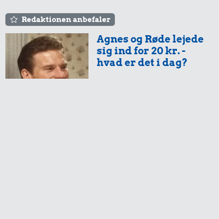
Redaktionen anbefaler
Agnes og Røde lejede
sig ind for 20 kr. -
hvad er det i dag?
Prisen på en tur i
biografen er steget på
få år