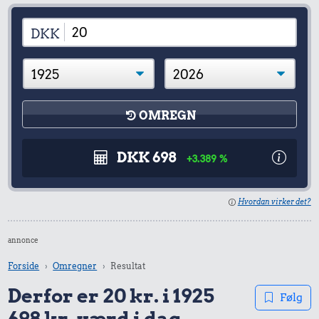
DKK
OMREGN
DKK 698
+3.389 %
Hvordan virker det?
annonce
Forside
Omregner
Resultat
Derfor er 20 kr. i 1925
Følg
698 kr. værd i dag