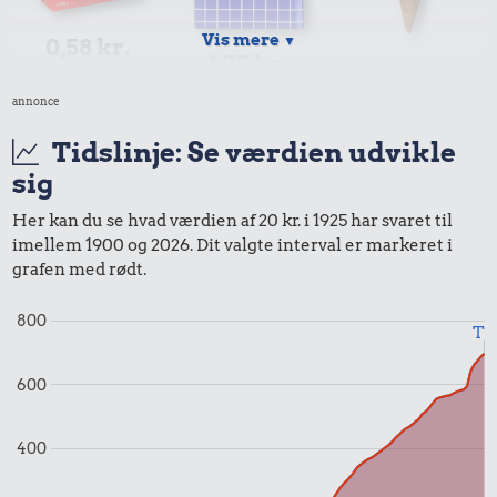
Vis mere
▼
0,58 kr.
1,75 kr.
0,87 kr.
1 kg havregryn
1/2 kg kaffe
annonce
Is
Tidslinje: Se værdien udvikle
sig
Her kan du se hvad værdien af 20 kr. i 1925 har svaret til
9,31 kr.
imellem 1900 og 2026. Dit valgte interval er markeret i
1,60 kr.
grafen med rødt.
Togbillet,
0,20 kr.
1/3 kg marcipan
Aarhus-
800
København
Til
Banan
600
400