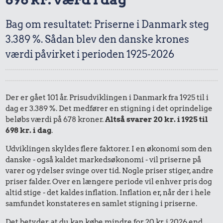
Bag om resultatet: Priserne i Danmark steg
3.389 %. Sådan blev den danske krones
værdi påvirket i perioden 1925-2026
Der er gået 101 år. Prisudviklingen i Danmark fra 1925 til i
dag er 3.389 %. Det medfører en stigning i det oprindelige
beløbs værdi på 678 kroner.
Altså svarer 20 kr. i 1925 til
698 kr. i dag
.
Udviklingen skyldes flere faktorer. I en økonomi som den
danske - også kaldet markedsøkonomi - vil priserne på
varer og ydelser svinge over tid. Nogle priser stiger, andre
priser falder. Over en længere periode vil enhver pris dog
altid stige - det kaldes inflation. Inflation er, når der i hele
samfundet konstateres en samlet stigning i priserne.
Det betyder, at du kan købe mindre for 20 kr. i 2026 end