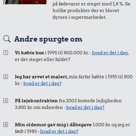
på fødevarer er steget med 1,8 %. Se
hvilke produkter der er blevet
dyrere i supermarkedet.
0,99 kr.
Andre spurgte om
Tyggegummi
15 kr.
Vi købte hus
i 1995 til 800.000 kr. -
hvad er det i dag
,
1 kg sukker
er det steget eller faldet?
16 kr.
Jeg har arvet et maleri
, min farfar købte i 1955 til 800
kr. -
hvad er det i dag?
Samlet pris i 2026
Udvalgte varer fra danskernes indkøbskurv gennem tiderne.
På lejekontrakten
fra 2003 kostede lejligheden
Priser i nutidskroner er estimeret af Oldmoney. Priser i
3.850 kr. om måneden -
hvad er det i dag?
datidskroner er på baggrund af forbrugerprisindekset fra
Danmarks Statistik.
Min oldemor gav mig i dåbsgave
1.000 kr. og jeg er
født i 1985 -
hvad er det i dag?