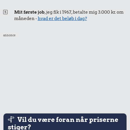
Mit første job
, jeg fik i 1967, betalte mig 3.000 kr. om
måneden -
hvad er det beløb i dag?
annonce
Vil du være foran når priserne
stiger?