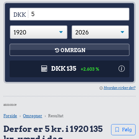
DKK
OMREGN
DKK 135
+2.603 %
Hvordan virker det?
annonce
Forside
Omregner
Resultat
Derfor er 5 kr. i 1920 135
Følg
kr. værd i dag