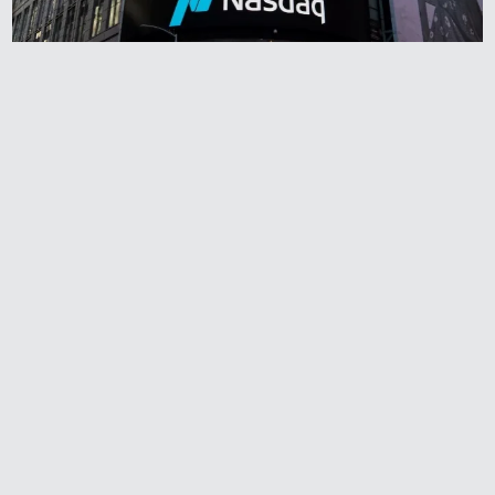
Redaktionen anbefaler
Agnes og Røde lejede
sig ind for 20 kr. -
hvad er det i dag?
Prisen på en tur i
biografen er steget på
få år