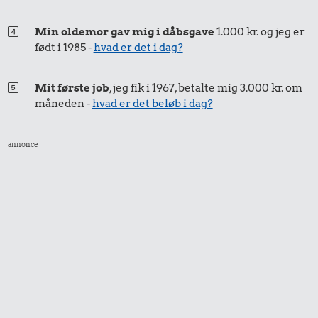
Min oldemor gav mig i dåbsgave
1.000 kr. og jeg er
født i 1985 -
hvad er det i dag?
Mit første job
, jeg fik i 1967, betalte mig 3.000 kr. om
måneden -
hvad er det beløb i dag?
annonce