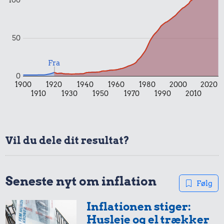
0,68 kr.
flæskesvær
Pilsner
50
5,00 kr.
Fra
Samlet pris i 1920
0
1900
1920
1940
1960
1980
2000
2020
1910
1930
1950
1970
1990
2010
Priser i 2026
Vil du dele dit resultat?
0,99 kr.
Tyggegummi
Seneste nyt om inflation
Følg
Inflationen stiger:
0,99 kr.
Husleje og el trækker