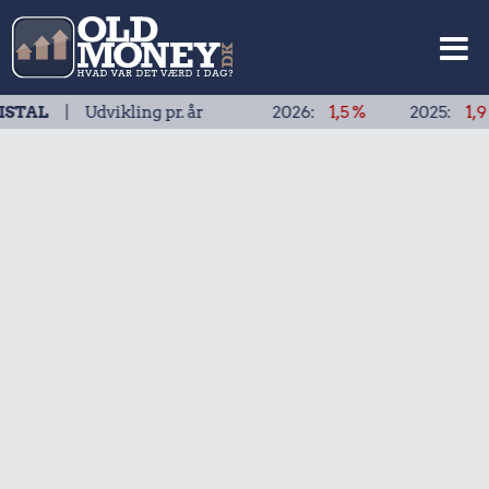
Udvikling pr. år
2026:
1,5 %
2025:
1,9 %
20