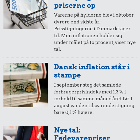
Samlet pris i 2026
priserne op
Varerne på hylderne blev i oktober
Udvalgte varer fra danskernes indkøbskurv gennem tiderne.
dyrere end sidste år.
Priser i nutidskroner er estimeret af Oldmoney. Priser i
Prisstigningerne i Danmark tager
datidskroner er på baggrund af forbrugerprisindekset fra
til. Men inflationen holder sig
Danmarks Statistik.
under målet på to procent, viser nye
tal.
Dansk inflation står i
stampe
I september steg det samlede
forbrugerprisindeks med 1,3 % i
forhold til samme måned året før. I
august var den tilsvarende stigning
bare 0,1 % højere.
Nye tal:
Fødevarepriser