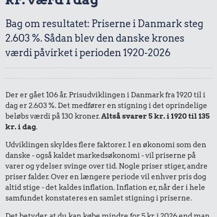
Bag om resultatet: Priserne i Danmark steg
2.603 %. Sådan blev den danske krones
værdi påvirket i perioden 1920-2026
Der er gået 106 år. Prisudviklingen i Danmark fra 1920 til i
dag er 2.603 %. Det medfører en stigning i det oprindelige
beløbs værdi på 130 kroner.
Altså svarer 5 kr. i 1920 til 135
kr. i dag
.
Udviklingen skyldes flere faktorer. I en økonomi som den
danske - også kaldet markedsøkonomi - vil priserne på
varer og ydelser svinge over tid. Nogle priser stiger, andre
priser falder. Over en længere periode vil enhver pris dog
altid stige - det kaldes inflation. Inflation er, når der i hele
samfundet konstateres en samlet stigning i priserne.
Det betyder, at du kan købe mindre for 5 kr. i 2026 end man