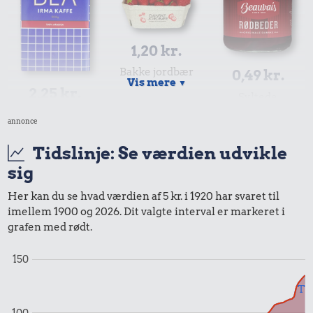
1,20 kr.
Bakke jordbær
0,49 kr.
Vis mere
▼
2,25 kr.
Syltede
rødbeder
1/2 kg kaffe
annonce
Tidslinje: Se værdien udvikle
sig
Her kan du se hvad værdien af 5 kr. i 1920 har svaret til
imellem 1900 og 2026. Dit valgte interval er markeret i
grafen med rødt.
150
0,04 kr.
0,34 kr.
Tyggegummi
Til
100 g
100