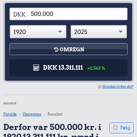
DKK
OMREGN
DKK 13.311.111
+2.563 %
Hvordan virker det?
annonce
Forside
Omregner
Resultat
Derfor var 500.000 kr. i
Følg
1920 13.311.111 kr. værd i