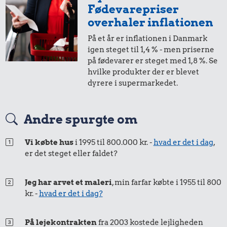
Fødevarepriser
0,54 kr.
Syltede
overhaler inflationen
rødbeder
1 liter mælk
På et år er inflationen i Danmark
igen steget til 1,4 % - men priserne
på fødevarer er steget med 1,8 %. Se
hvilke produkter der er blevet
dyrere i supermarkedet.
Andre spurgte om
8.076 kr.
0,68 kr.
1,01 kr.
Bil
Franskbrød
Vi købte hus
i 1995 til 800.000 kr. -
hvad er det i dag
,
200 g
er det steget eller faldet?
chokolade
Jeg har arvet et maleri
, min farfar købte i 1955 til 800
kr. -
hvad er det i dag?
På lejekontrakten
fra 2003 kostede lejligheden