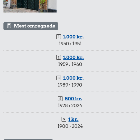
100 g
1 kg havregryn
flæskesvær
Mest omregnede
1.000 kr.
1950 › 1951
1.000 kr.
1959 › 1960
32 kr.
60 kr.
27 kr.
Bakke jordbær
1.000 kr.
1/2 kg skæreost
200 g
1989 › 1990
chokolade
500 kr.
1928 › 2024
1 kr.
1900 › 2024