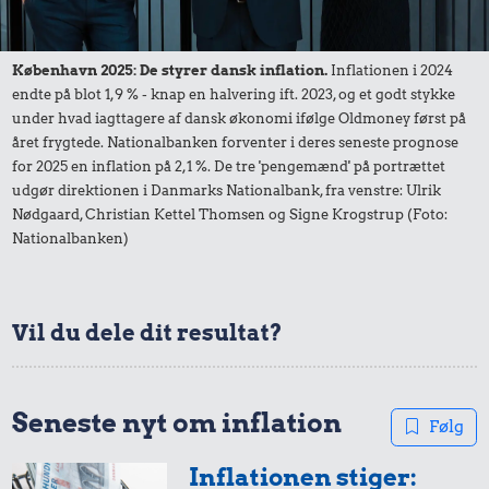
Cykel
Komfur
København 2025: De styrer dansk inflation.
Inflationen i 2024
endte på blot 1,9 % - knap en halvering ift. 2023, og et godt stykke
under hvad iagttagere af dansk økonomi ifølge Oldmoney først på
året frygtede. Nationalbanken forventer i deres seneste prognose
for 2025 en inflation på 2,1 %. De tre 'pengemænd' på portrættet
udgør direktionen i Danmarks Nationalbank, fra venstre: Ulrik
Nødgaard, Christian Kettel Thomsen og Signe Krogstrup (Foto:
Nationalbanken)
1,88 kr.
0,34 kr.
Kylling
1,69 kr.
100 g
Vil du dele dit resultat?
100 g garn
flæskesvær
Seneste nyt om inflation
Følg
Inflationen stiger: