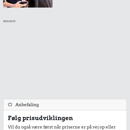
annonce
3,57 kr.
1,20 kr.
Biografbillet
Bakke jordbær
2,25 kr.
1/2 kg kaffe
Anbefaling
Følg prisudviklingen
0,90 kr.
Vil du også være først når priserne er på vej op eller