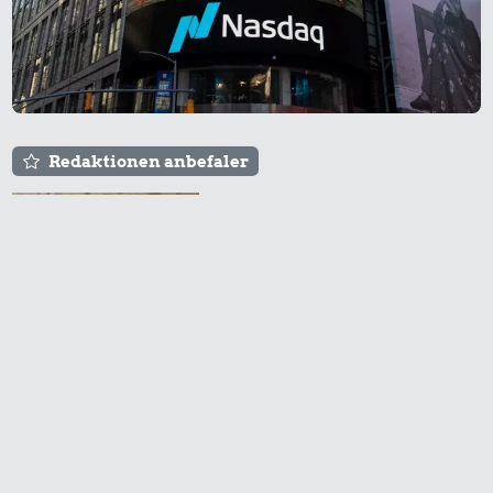
Bukser
Redaktionen anbefaler
Agnes og Røde lejede
sig ind for 20 kr. -
24 kr.
hvad er det i dag?
Røget sild
60 kr.
135 kr.
1/2 kg kaffe
Snaps
Prisen på en tur i
biografen er steget på
få år