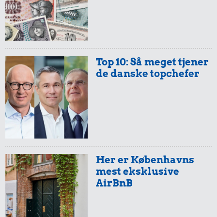
Flybillet,
København-
Husholdningssprit
Mallorca
13.393 kr.
Top 10: Så meget tjener
Samlet pris i 1920
de danske topchefer
Priser i 2025
Her er Københavns
mest eksklusive
AirBnB
290 kr.
9,00 kr.
20 kr.
Strygejern