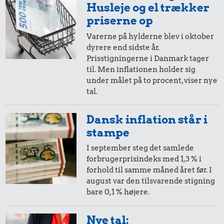
Husleje og el trækker
priserne op
Varerne på hylderne blev i oktober
1,09 kr.
dyrere end sidste år.
0,60 kr.
6 æg
Prisstigningerne i Danmark tager
til. Men inflationen holder sig
1 dåse suppe
5,07 kr.
under målet på to procent, viser nye
Snaps
tal.
Dansk inflation står i
stampe
I september steg det samlede
forbrugerprisindeks med 1,3 % i
forhold til samme måned året før. I
august var den tilsvarende stigning
bare 0,1 % højere.
0,94 kr.
200 g smør
0,49 kr.
Nye tal: