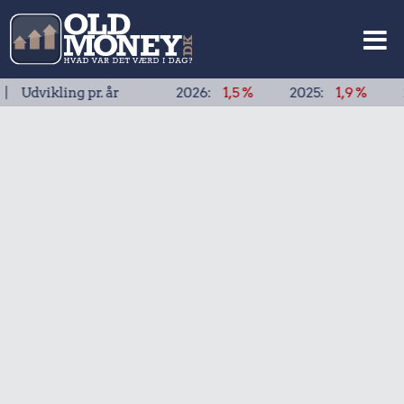
kling pr. år
2026:
1,5 %
2025:
1,9 %
2024:
1,