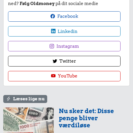
1,31 kr.
ned?
Følg Oldmoney
på dit sociale medie
Røget sild
0,38 kr.
Avis
Agurk
Facebook
Linkedin
Instagram
Twitter
12 kr.
Taxatur,
0,04 kr.
YouTube
Hovedbanegården-
Tyggegummi
Lufthavnen
0,47 kr.
2 kg mel
Læses lige nu
Nu sker det: Disse
penge bliver
23 kr.
værdiløse
0,85 kr.