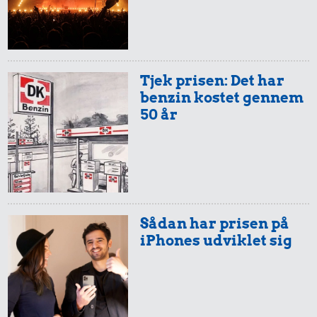
657 kr.
2,25 kr.
Hund
1/2 kg skæreost
Tjek prisen: Det har
0,56 kr.
benzin kostet gennem
Sodavand
50 år
Sådan har prisen på
iPhones udviklet sig
0,26 kr.
6,12 kr.
Banan
3.944 kr.
10 liter benzin
Rolex-ur