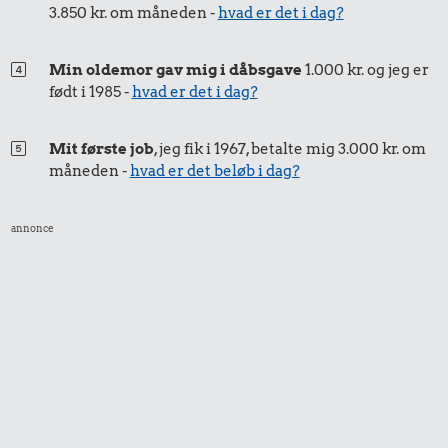
3.850 kr. om måneden -
hvad er det i dag?
23 kr.
11 kr.
0,23 kr.
Sko
Min oldemor gav mig i dåbsgave
1.000 kr. og jeg er
Strygejern
født i 1985 -
hvad er det i dag?
Æble
Mit første job
, jeg fik i 1967, betalte mig 3.000 kr. om
måneden -
hvad er det beløb i dag?
annonce
207 kr.
Kat
0,68 kr.
12 kr.
Pilsner
Bukser