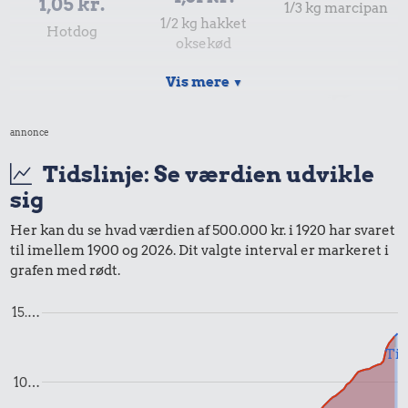
1,05 kr.
1/3 kg marcipan
1/2 kg hakket
Hotdog
oksekød
Vis mere
▼
annonce
Tidslinje: Se værdien udvikle
sig
Her kan du se hvad værdien af 500.000 kr. i 1920 har svaret
til imellem 1900 og 2026. Dit valgte interval er markeret i
16 kr.
0,90 kr.
grafen med rødt.
Dæk
Syltetøj
1,13 kr.
15.…
Is
Til
10…