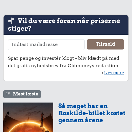
Vil du være foran når priserne
stiger?
0,71 kr.
0,94 kr.
Spar penge og investér klogt - bliv klædt på med
10 karklude
det gratis nyhedsbrev fra Oldmoneys redaktion
Rugbrød
9,02 kr.
›
Læs mere
10 kg gas
Mest læste
Så meget har en
Roskilde-billet kostet
gennem årene