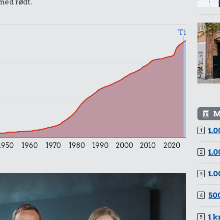
 med rødt.
Til
6.000 kr.
Cykel
23 kr.
Husholdningssprit
r.
d
M
1.0
1950
1960
1970
1980
1990
2000
2010
2020
1.0
1.0
500
1 k