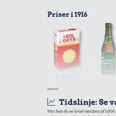
Priser i 1916
0,39 kr.
0,35 k
1 kg havregryn
annonce
Pilsner
Tidslinje: Se 
Her kan du se hvad værdien af 1.000.0