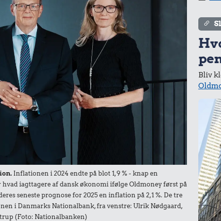
320 kr.
15 kr.
r.
S
Bukser
1 liter mælk
l
Hv
pen
Bliv k
Oldmo
35 kr.
17.500 kr.
Avis
Hund
r.
ler
320 kr.
ion.
Inflationen i 2024 endte på blot 1,9 % - knap en
55 kr.
der hvad iagttagere af dansk økonomi ifølge Oldmoney først på
Togbillet, Aarhus-
1/3 kg marcipan
deres seneste prognose for 2025 en inflation på 2,1 %. De tre
København
nen i Danmarks Nationalbank, fra venstre: Ulrik Nødgaard,
trup (Foto: Nationalbanken)