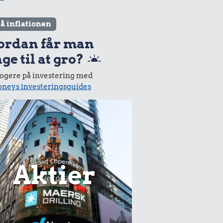
lå inflationen
ordan får man
ge til at gro?
logere på investering med
neys investeringsguides
Aktier