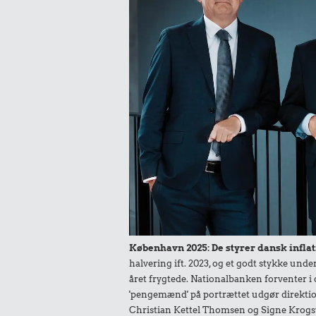
0,25 k
2 kg me
0,55 kr.
0,37 k
Hotdog
1 kg kartof
København 2025: De styrer dansk inflat
halvering ift. 2023, og et godt stykke un
året frygtede. Nationalbanken forventer i 
'pengemænd' på portrættet udgør direktio
Christian Kettel Thomsen og Signe Krogs