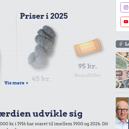
Priser i 2025
L
95 kr.
Biografbillet
45 kr.
Vis mere
▼
100 g garn
r.
værdien udvikle sig
00 kr. i 1916 har svaret til imellem 1900 og 2026. Dit