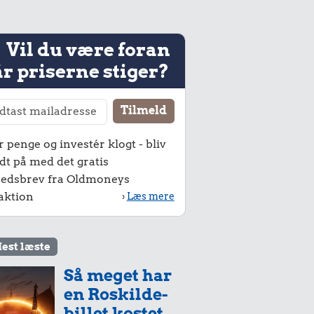
Vil du være foran
r priserne stiger?
r penge og investér klogt - bliv
dt på med det gratis
edsbrev fra Oldmoneys
aktion
›
Læs mere
est læste
Så meget har
en Roskilde-
billet kostet