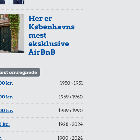
Her er
Københavns
mest
eksklusive
AirBnB
est omregnede
00 kr.
1950 › 1951
00 kr.
1959 › 1960
00 kr.
1989 › 1990
 kr.
1928 › 2024
r.
1900 › 2024