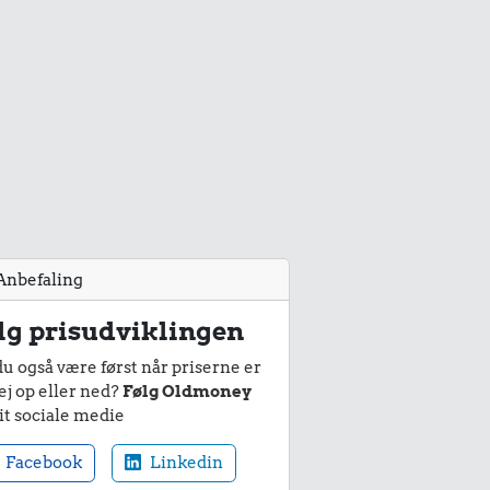
Anbefaling
lg prisudviklingen
du også være først når priserne er
ej op eller ned?
Følg Oldmoney
it sociale medie
Facebook
Linkedin