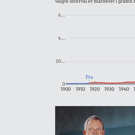
valgte interval er markeret i grafen
6…
0,69 kr.
4…
1/2 kg hakket
oksekød
0,30 k
20…
Sodavan
Fra
0
1900
1910
1920
1930
1940
1,08 kr.
1/3 kg marcipan