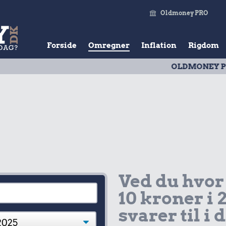
Oldmoney PRO
Forside
Omregner
Inflation
Rigdom
OLDMONEY PRISTAL
| Ud
Ved du hvor
10 kroner i 
svarer til i 