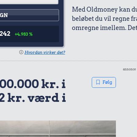
Med Oldmoney kan du 
GN
beløbet du vil regne fr
omregne imellem. Det 
.242
+4.983 %
Hvordan virker det?
annonce
00.000 kr. i
Følg
2 kr. værd i