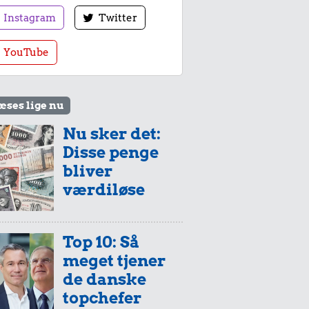
Instagram
Twitter
YouTube
æses lige nu
Nu sker det:
Disse penge
bliver
værdiløse
Top 10: Så
meget tjener
de danske
topchefer