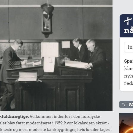
nå
Spa
klæ
nyh
red
M
ankfuldmægtige.
Velkommen indenfor i den nordjyske
ler blev først moderniseret i 1959, hvor lokalavisen skrev: -
kkeste og mest moderne bankbygninger, hvis lokaler tages i