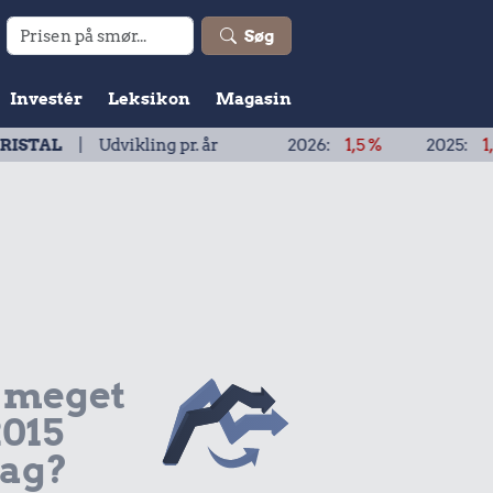
Søg
Investér
Leksikon
Magasin
vikling pr. år
2026:
1,5 %
2025:
1,9 %
2024:
 meget
2015
dag?