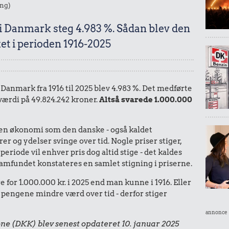
ing)
 i Danmark steg 4.983 %. Sådan blev den
et i perioden 1916-2025
i Danmark fra 1916 til 2025 blev 4.983 %. Det medførte
 værdi på 49.824.242 kroner.
Altså svarede 1.000.000
I en økonomi som den danske - også kaldet
r og ydelser svinge over tid. Nogle priser stiger,
periode vil enhver pris dog altid stige - det kaldes
le samfundet konstateres en samlet stigning i priserne.
 for 1.000.000 kr. i 2025 end man kunne i 1916. Eller
 pengene mindre værd over tid - derfor stiger
annonce
ne (DKK) blev senest opdateret 10. januar 2025