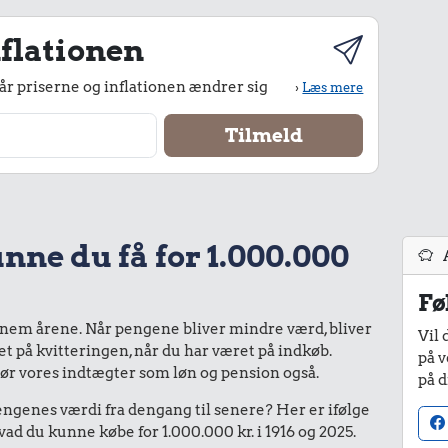
flationen
r priserne og inflationen ændrer sig
›
Læs mere
nne du få for 1.000.000
Fø
nnem årene. Når pengene bliver mindre værd, bliver
Vil 
bet på kvitteringen, når du har været på indkøb.
på v
gør vores indtægter som løn og pension også.
på d
enes værdi fra dengang til senere? Her er ifølge
d du kunne købe for 1.000.000 kr. i 1916 og 2025.