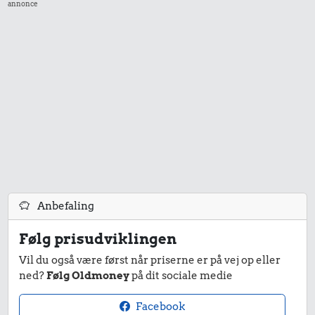
annonce
0,32 kr.
Rugbrød
0,39 kr.
0,23 kr.
Is
Pilsner
Anbefaling
Følg prisudviklingen
0,25 kr.
0,19 kr.
4,16 kr.
Vil du også være først når priserne er på vej op eller
1 kg kartofler
Sodavand
Bukser
ned?
Følg Oldmoney
på dit sociale medie
Facebook