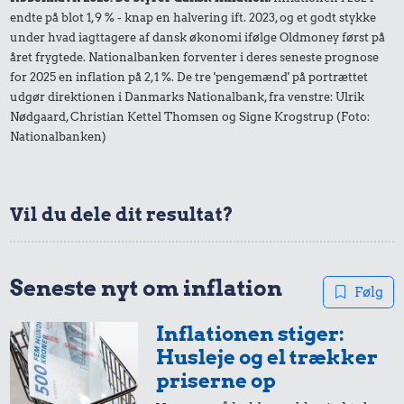
endte på blot 1,9 % - knap en halvering ift. 2023, og et godt stykke
under hvad iagttagere af dansk økonomi ifølge Oldmoney først på
året frygtede. Nationalbanken forventer i deres seneste prognose
for 2025 en inflation på 2,1 %. De tre 'pengemænd' på portrættet
udgør direktionen i Danmarks Nationalbank, fra venstre: Ulrik
78 kr.
0,21 kr.
Nødgaard, Christian Kettel Thomsen og Signe Krogstrup (Foto:
0,58 kr.
Cykel
Nationalbanken)
1 dåse suppe
100 g garn
Vil du dele dit resultat?
Seneste nyt om inflation
Følg
0,25 kr.
0,78 kr.
0,13 kr.
10 karklude
Inflationen stiger:
1/2 kg skæreost
Agurk
Husleje og el trækker
priserne op