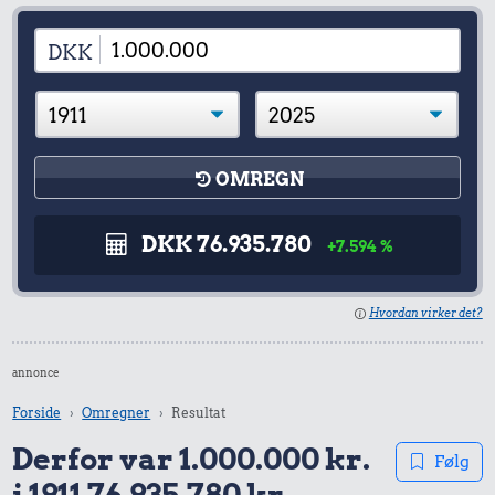
DKK
OMREGN
DKK 76.935.780
+7.594 %
Hvordan virker det?
annonce
Forside
Omregner
Resultat
Derfor var 1.000.000 kr.
Følg
i 1911 76.935.780 kr.