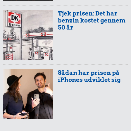
Hund
200 g
0,78 kr.
Tjek prisen: Det har
chokolade
benzin kostet gennem
1/2 kg kaffe
50 år
Sådan har prisen på
iPhones udviklet sig
71 kr.
Kat
42 kr.
3,12 kr.
Komfur
10 kg gas