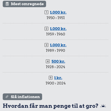
Mest omregnede
15 kr.
1.000 kr.
Sodavand
1950 › 1951
13 kr.
1.000 kr.
240 kr.
1959 › 1960
2 kg mel
10 kg gas
1.000 kr.
1989 › 1990
500 kr.
1928 › 2024
1 kr.
625 kr.
1900 › 2024
Flybillet,
København-
Slå inflationen
27 kr.
Mallorca
Hvordan får man penge til at gro?
200 g
135 kr.