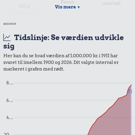
Banan
oksekød
100 g
Vis mere
▼
flæskesvær
annonce
Tidslinje: Se værdien udvikle
sig
0,31 kr.
Her kan du se hvad værdien af 1.000.000 kr. i 1911 har
0,45 kr.
7,80 kr.
Røget sild
svaret til imellem 1900 og 2026. Dit valgte interval er
Avis
Sko
markeret i grafen med rødt.
8…
Til
6…
4…
20…