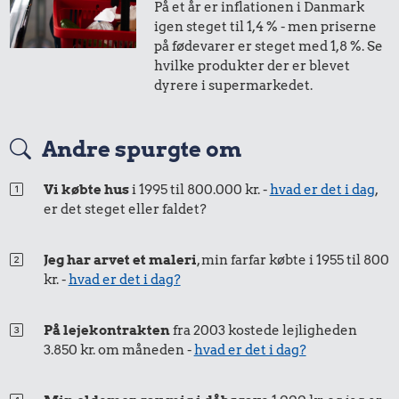
På et år er inflationen i Danmark
200 g smør
igen steget til 1,4 % - men priserne
0,29 kr.
på fødevarer er steget med 1,8 %. Se
hvilke produkter der er blevet
Husholdningssprit
dyrere i supermarkedet.
Andre spurgte om
Vi købte hus
i 1995 til 800.000 kr. -
hvad er det i dag
,
2.795 kr.
0,01 kr.
er det steget eller faldet?
0,36 kr.
Bil
Tyggegummi
Hotdog
Jeg har arvet et maleri
, min farfar købte i 1955 til 800
kr. -
hvad er det i dag?
På lejekontrakten
fra 2003 kostede lejligheden
3.850 kr. om måneden -
hvad er det i dag?