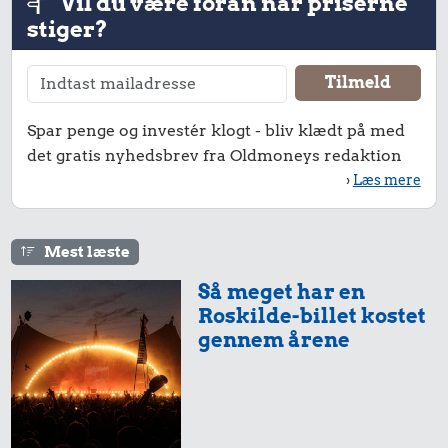
Vil du være foran når priserne
stiger?
Spar penge og investér klogt - bliv klædt på med
det gratis nyhedsbrev fra Oldmoneys redaktion
1,23 kr.
0,65 kr.
3,77 kr.
›
Læs mere
Biografbillet
Kylling
Strygejern
Mest læste
Så meget har en
Roskilde-billet kostet
gennem årene
227 kr.
0,35 kr.