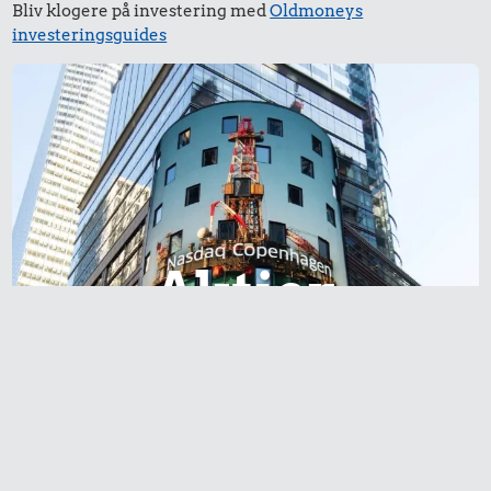
chokolade
Bliv klogere på investering med
Oldmoneys
Snaps
investeringsguides
Aktier
50 kr.
6,00 kr.
Kylling
Æble
15 kr.
1 liter mælk