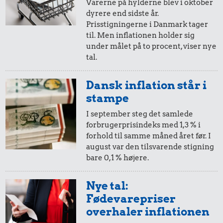
Varerne på hylderne blev i oktober
dyrere end sidste år.
Prisstigningerne i Danmark tager
til. Men inflationen holder sig
4,16 kr.
under målet på to procent, viser nye
tal.
Togbillet,
Aarhus-
København
Dansk inflation står i
1.365 kr.
0,26 kr.
stampe
Rolex-ur
1 kg havregryn
I september steg det samlede
forbrugerprisindeks med 1,3 % i
forhold til samme måned året før. I
august var den tilsvarende stigning
bare 0,1 % højere.
Nye tal:
Fødevarepriser
0,71 kr.
overhaler inflationen
0,32 kr.
1/3 kg marcipan