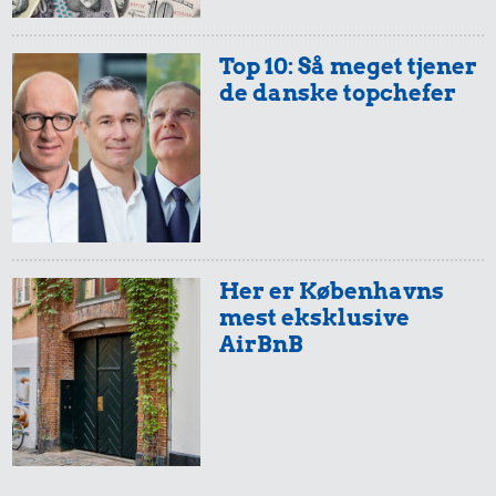
Top 10: Så meget tjener
de danske topchefer
320 kr.
Bukser
16 kr.
Her er Københavns
60 kr.
1 kg sukker
mest eksklusive
1/2 kg kaffe
AirBnB