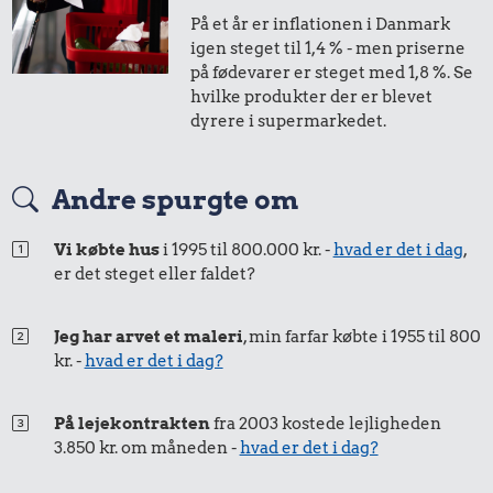
På et år er inflationen i Danmark
igen steget til 1,4 % - men priserne
på fødevarer er steget med 1,8 %. Se
hvilke produkter der er blevet
dyrere i supermarkedet.
0,01 kr.
2,12 kr.
Andre spurgte om
Tyggegummi
10 liter benzin
1,75 kr.
Vi købte hus
i 1995 til 800.000 kr. -
hvad er det i dag
,
er det steget eller faldet?
Snaps
Jeg har arvet et maleri
, min farfar købte i 1955 til 800
kr. -
hvad er det i dag?
På lejekontrakten
fra 2003 kostede lejligheden
3.850 kr. om måneden -
hvad er det i dag?
0,31 kr.