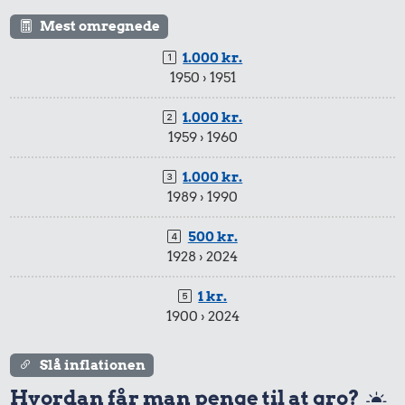
Samlet pris i 1910
Mest omregnede
1.000 kr.
1950 › 1951
Priser i 2026
1.000 kr.
1959 › 1960
1.000 kr.
1989 › 1990
315 kr.
500 kr.
Taxatur,
1928 › 2024
6,90 kr.
Hovedbanegården-
Lufthavnen
1 kr.
Banan
1900 › 2024
22 kr.
Husholdningssprit
Slå inflationen
Hvordan får man penge til at gro?