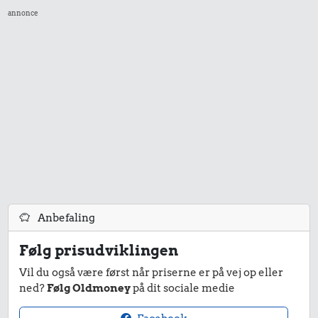
8,12 kr.
annonce
Flybillet,
0,65 kr.
København-
Kylling
Mallorca
0,29 kr.
Husholdningssprit
Anbefaling
Følg prisudviklingen
Vil du også være først når priserne er på vej op eller
0,25 kr.
78 kr.
ned?
Følg Oldmoney
på dit sociale medie
1 kg kartofler
Cykel
0,19 kr.