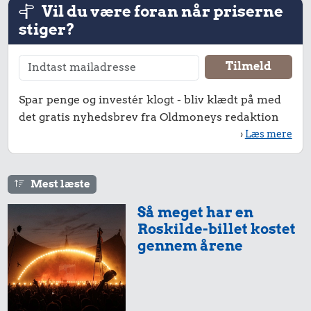
Vil du være foran når priserne
stiger?
1.365 kr.
42 kr.
0,16 kr.
Spar penge og investér klogt - bliv klædt på med
det gratis nyhedsbrev fra Oldmoneys redaktion
Rolex-ur
Komfur
2 kg mel
›
Læs mere
Mest læste
Så meget har en
4,16 kr.
Roskilde-billet kostet
Taxatur,
gennem årene
7,80 kr.
Hovedbanegården-
0,21 kr.
Sko
Lufthavnen
1 dåse suppe