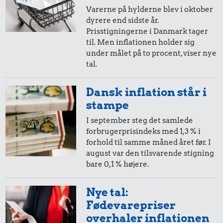
Varerne på hylderne blev i oktober
0,32 kr.
dyrere end sidste år.
Prisstigningerne i Danmark tager
Rugbrød
0,78 kr.
til. Men inflationen holder sig
0,23 kr.
under målet på to procent, viser nye
1/2 kg kaffe
Pilsner
tal.
Dansk inflation står i
stampe
I september steg det samlede
forbrugerprisindeks med 1,3 % i
forhold til samme måned året før. I
0,45 kr.
0,25 kr.
august var den tilsvarende stigning
0,35 kr.
bare 0,1 % højere.
1/2 kg hakket
10 karklude
200 g
oksekød
chokolade
Nye tal:
Fødevarepriser
overhaler inflationen