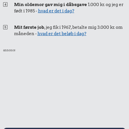
Min oldemor gav mig i dåbsgave
1.000 kr. og jeg er
Røget sild
født i 1985 -
hvad er det i dag?
0,17 kr.
0,19 kr.
Syltede
Mit første job
, jeg fik i 1967, betalte mig 3.000 kr. om
rødbeder
måneden -
hvad er det beløb i dag?
1 liter mælk
annonce
2.795 kr.
0,78 kr.
3,77 kr.
Bil
1/2 kg skæreost
Strygejern