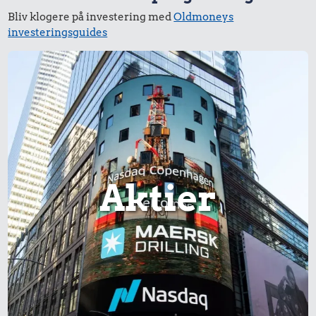
Bliv klogere på investering med
Oldmoneys
investeringsguides
24 kr.
Syltetøj
59 kr.
1/2 kg skæreost
44 kr.
100 g garn
Aktier
25 kr.