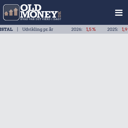
Udvikling pr. år
2026:
1,5 %
2025:
1,9 %
2