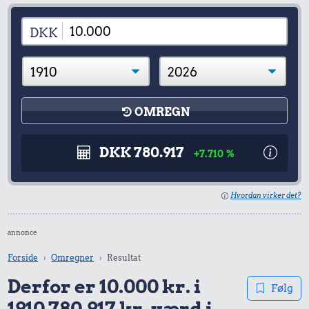
DKK
OMREGN
DKK 780.917
+7.710 %
Hvordan virker det?
annonce
Forside
Omregner
Resultat
Derfor er 10.000 kr. i
Følg
1910 780.917 kr. værd i