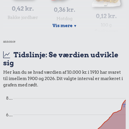
0,42 kr.
0,36 kr.
0,12 kr.
Bakke jordbær
Hotdog
100 g
Vis mere
▼
flæskesvær
annonce
Tidslinje: Se værdien udvikle
sig
Her kan du se hvad værdien af 10.000 kr. i 1910 har svaret
4,16 kr.
til imellem 1900 og 2026. Dit valgte interval er markeret i
Togbillet,
grafen med rødt.
0,09 kr.
Aarhus-
København
8…
0,58 kr.
Banan
Til
100 g garn
6…