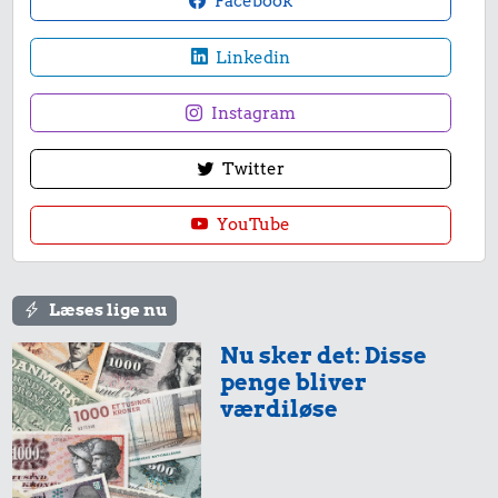
Facebook
Sodavand
Linkedin
Instagram
Twitter
0,71 kr.
227 kr.
YouTube
1/3 kg marcipan
0,08 kr.
Hund
Æble
Læses lige nu
Nu sker det: Disse
penge bliver
værdiløse