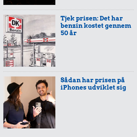
Tjek prisen: Det har
benzin kostet gennem
50 år
5,43 kr.
0,26 kr.
Dæk
3,12 kr.
Sådan har prisen på
1 kg havregryn
iPhones udviklet sig
10 kg gas