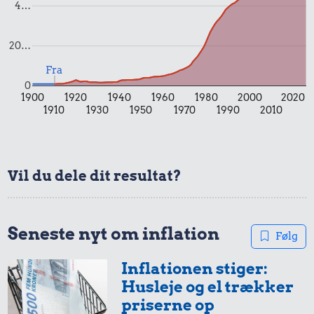
4…
20…
Fra
0
1900
1920
1940
1960
1980
2000
2020
0,23 kr.
0,38 kr.
1910
1930
1950
1970
1990
2010
Franskbrød
6 æg
4,16 kr.
Vil du dele dit resultat?
Bukser
Seneste nyt om inflation
Følg
Inflationen stiger:
Husleje og el trækker
priserne op