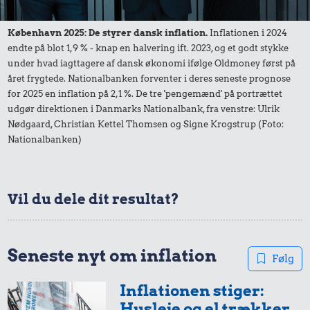
1/2 kg hakket
Tyggegummi
Biografbillet
oksekød
København 2025: De styrer dansk inflation.
Inflationen i 2024
endte på blot 1,9 % - knap en halvering ift. 2023, og et godt stykke
under hvad iagttagere af dansk økonomi ifølge Oldmoney først på
året frygtede. Nationalbanken forventer i deres seneste prognose
for 2025 en inflation på 2,1 %. De tre 'pengemænd' på portrættet
udgør direktionen i Danmarks Nationalbank, fra venstre: Ulrik
Nødgaard, Christian Kettel Thomsen og Signe Krogstrup (Foto:
Nationalbanken)
0,41 kr.
Vil du dele dit resultat?
0,31 kr.
Bakke jordbær
Syltetøj
1,74 kr.
Snaps
Seneste nyt om inflation
Følg
Inflationen stiger:
Husleje og el trækker