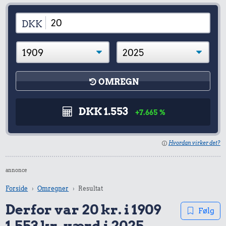
DKK
OMREGN
DKK 1.553
+7.665 %
Hvordan virker det?
annonce
Forside
Omregner
Resultat
Derfor var 20 kr. i 1909
Følg
1.553 kr. værd i 2025