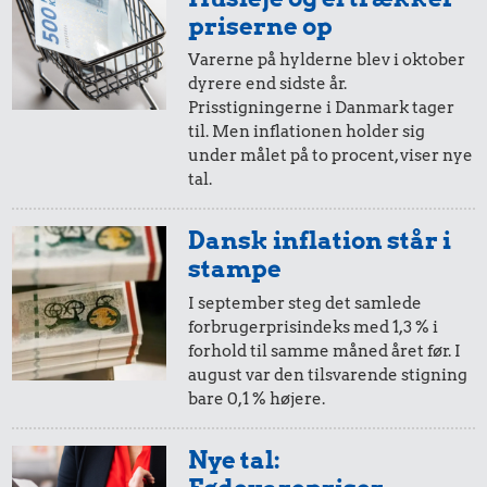
priserne op
Varerne på hylderne blev i oktober
dyrere end sidste år.
Prisstigningerne i Danmark tager
0,37 kr.
til. Men inflationen holder sig
0,12 kr.
6 æg
under målet på to procent, viser nye
0,26 kr.
tal.
100 g
1 kg havregryn
flæskesvær
Dansk inflation står i
stampe
I september steg det samlede
forbrugerprisindeks med 1,3 % i
forhold til samme måned året før. I
august var den tilsvarende stigning
0,45 kr.
bare 0,1 % højere.
0,32 kr.
0,24 kr.
Avis
Rugbrød
1 kg kartofler
Nye tal: