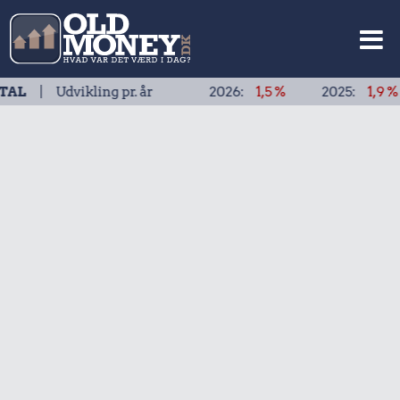
vikling pr. år
2026:
1,5 %
2025:
1,9 %
2024: