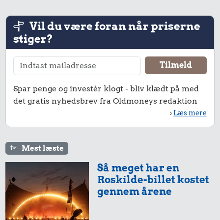
Vil du være foran når priserne
stiger?
Spar penge og investér klogt - bliv klædt på med
det gratis nyhedsbrev fra Oldmoneys redaktion
›
Læs mere
Mest læste
Så meget har en
Roskilde-billet kostet
gennem årene