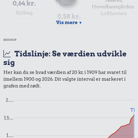
0,64 kr.
Hovedbanegården-
Kylling
Lufthavnen
0,58 kr.
Vis mere
▼
100 g garn
annonce
Tidslinje: Se værdien udvikle
sig
Her kan du se hvad værdien af 20 kr. i 1909 har svaret til
imellem 1900 og 2026. Dit valgte interval er markeret i
0,31 kr.
grafen med rødt.
0,36 kr.
Røget sild
2.…
Hotdog
Til
0,29 kr.
1.5…
Husholdningssprit
1.…