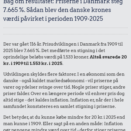
Bag om resultatet: Priserne i Danmark steg
7.665 %. Sådan blev den danske krones
værdi påvirket i perioden 1909-2025
Der var gået 116 år. Prisudviklingen i Danmark fra 1909 til
2025 blev 7.665 %. Det medførte en stigning i det
oprindelige beløbs værdi på 1.533 kroner.
Altså svarede 20
kr. i 1909 til 1.553 kr. i 2025
.
Udviklingen skyldes flere faktorer. I en økonomi som den
danske - også kaldet markedsøkonomi - vil priserne på
varer og ydelser svinge over tid. Nogle priser stiger, andre
priser falder. Over en længere periode vil enhver pris dog
altid stige - det kaldes inflation. Inflation er, når der i hele
samfundet konstateres en samlet stigning i priserne.
Det betyder, at du kunne købe mindre for 20 kr. i 2025 end
man kunne i 1909. Eller sagt på en anden måde: Inflation
gør pengene mindre værd over tid - derfor stiger priserne.