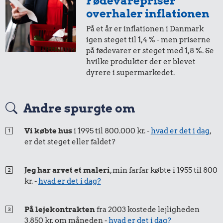
Fødevarepriser
overhaler inflationen
På et år er inflationen i Danmark
igen steget til 1,4 % - men priserne
på fødevarer er steget med 1,8 %. Se
hvilke produkter der er blevet
dyrere i supermarkedet.
0,21 kr.
1 dåse suppe
Andre spurgte om
Vi købte hus
i 1995 til 800.000 kr. -
hvad er det i dag
,
20 kr.
er det steget eller faldet?
Samlet pris i 1909
Jeg har arvet et maleri
, min farfar købte i 1955 til 800
kr. -
hvad er det i dag?
Priser i 2025
På lejekontrakten
fra 2003 kostede lejligheden
3.850 kr. om måneden -
hvad er det i dag?