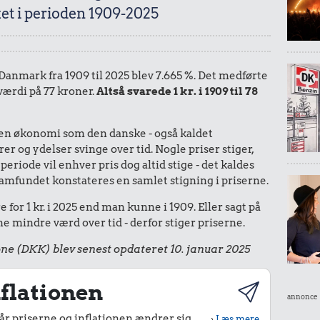
et i perioden 1909-2025
i Danmark fra 1909 til 2025 blev 7.665 %. Det medførte
værdi på 77 kroner.
Altså svarede 1 kr. i 1909 til 78
I en økonomi som den danske - også kaldet
r og ydelser svinge over tid. Nogle priser stiger,
periode vil enhver pris dog altid stige - det kaldes
le samfundet konstateres en samlet stigning i priserne.
for 1 kr. i 2025 end man kunne i 1909. Eller sagt på
 mindre værd over tid - derfor stiger priserne.
ne (DKK) blev senest opdateret 10. januar 2025
flationen
annonce
r priserne og inflationen ændrer sig
›
Læs mere