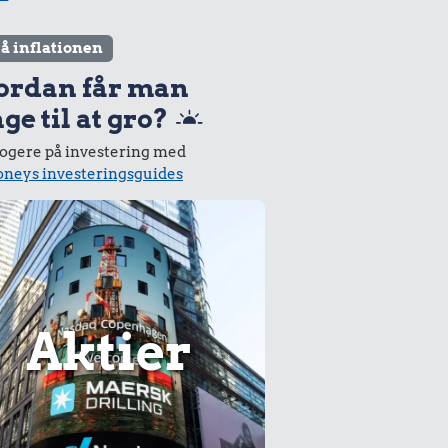
lå inflationen
ordan får man
ge til at gro?
logere på investering med
neys investeringsguides
Aktier