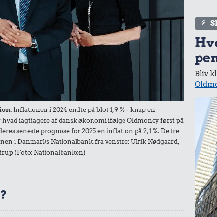
S
Hv
pen
Bliv k
Oldmo
ion.
Inflationen i 2024 endte på blot 1,9 % - knap en
der hvad iagttagere af dansk økonomi ifølge Oldmoney først på
deres seneste prognose for 2025 en inflation på 2,1 %. De tre
nen i Danmarks Nationalbank, fra venstre: Ulrik Nødgaard,
trup (Foto: Nationalbanken)
t?