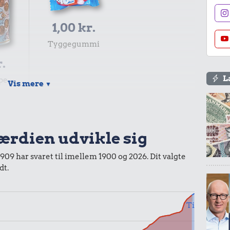
1,00 kr.
Tyggegummi
r.
L
pe
Vis mere
▼
værdien udvikle sig
1909 har svaret til imellem 1900 og 2026. Dit valgte
dt.
r.
Til