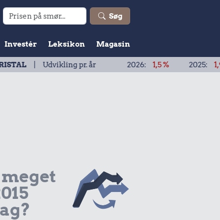
Søg
Investér
Leksikon
Magasin
vikling pr. år
2026:
1,5 %
2025:
1,9 %
2024
 meget
2015
dag?