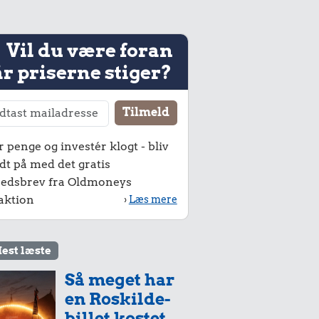
Vil du være foran
r priserne stiger?
r penge og investér klogt - bliv
dt på med det gratis
edsbrev fra Oldmoneys
aktion
›
Læs mere
est læste
Så meget har
en Roskilde-
billet kostet