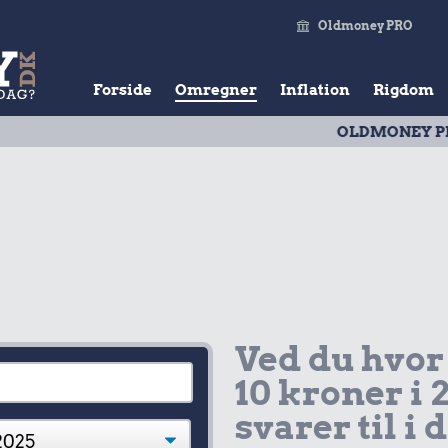
Oldmoney PRO
Forside
Omregner
Inflation
Rigdom
OLDMONEY PRISTAL
| Ud
Ved du hvor
10 kroner i 
svarer til i 