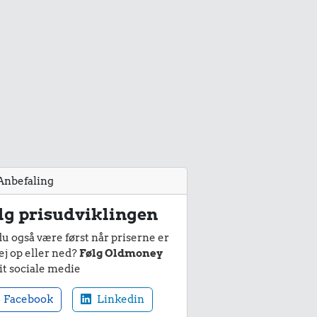
Anbefaling
lg prisudviklingen
du også være først når priserne er
ej op eller ned?
Følg Oldmoney
it sociale medie
Facebook
Linkedin