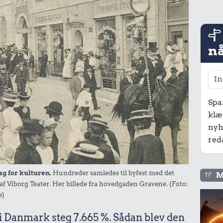
nå
Spa
klæ
nyh
red
lag for kulturen.
Hundreder samledes til byfest med det
M
f Viborg Teater. Her billede fra hovedgaden Gravene. (Foto:
e)
 i Danmark steg 7.665 %. Sådan blev den