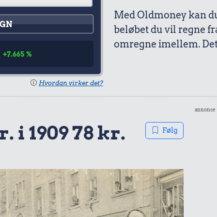
Med Oldmoney kan du 
GN
beløbet du vil regne fr
omregne imellem. Det 
+7.665 %
Hvordan virker det?
annonce
. i 1909 78 kr.
Følg