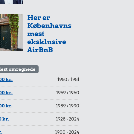
Her er
Københavns
mest
eksklusive
AirBnB
est omregnede
00 kr.
1950 › 1951
00 kr.
1959 › 1960
00 kr.
1989 › 1990
 kr.
1928 › 2024
r.
1900 › 2024