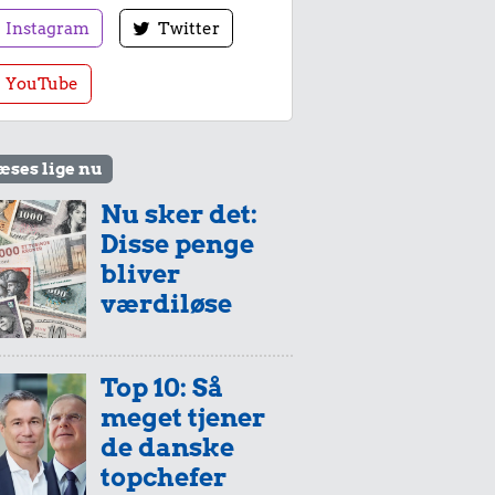
Instagram
Twitter
YouTube
æses lige nu
Nu sker det:
Disse penge
bliver
værdiløse
Top 10: Så
meget tjener
de danske
topchefer