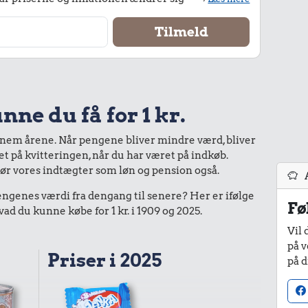
nne du få for 1 kr.
nnem årene. Når pengene bliver mindre værd, bliver
bet på kvitteringen, når du har været på indkøb.
gør vores indtægter som løn og pension også.
enes værdi fra dengang til senere? Her er ifølge
Fø
d du kunne købe for 1 kr. i 1909 og 2025.
Vil 
på v
Priser i 2025
på d