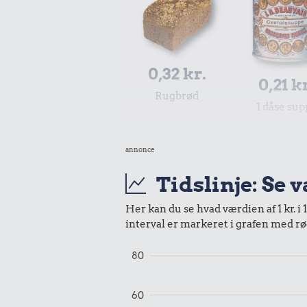
0,32 kr.
0,21 k
Rugbrød
1 dåse sup
annonce
Tidslinje: Se 
Her kan du se hvad værdien af 1 kr. i 
0,36 kr.
interval er markeret i grafen med rø
0,09 k
Hotdog
Banan
80
60