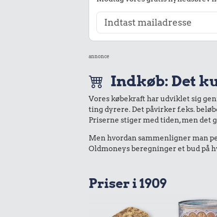
annonce
Indkøb: Det ku
Vores købekraft har udviklet sig ge
ting dyrere. Det påvirker f.eks. belø
Priserne stiger med tiden, men det 
Men hvordan sammenligner man peng
Oldmoneys beregninger et bud på hva
Priser i 1909