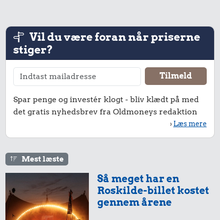
Samlet pris i 1908
Vil du være foran når priserne
Priser i 2025
stiger?
Spar penge og investér klogt - bliv klædt på med
det gratis nyhedsbrev fra Oldmoneys redaktion
›
Læs mere
Mest læste
16 kr.
13 kr.
15 kr.
Så meget har en
1 kg sukker
2 kg mel
Sodavand
Roskilde-billet kostet
gennem årene