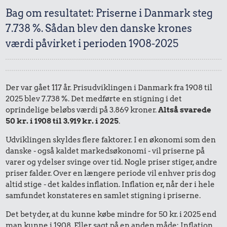
Bag om resultatet: Priserne i Danmark steg
7.738 %. Sådan blev den danske krones
værdi påvirket i perioden 1908-2025
Der var gået 117 år. Prisudviklingen i Danmark fra 1908 til
2025 blev 7.738 %. Det medførte en stigning i det
oprindelige beløbs værdi på 3.869 kroner.
Altså svarede
50 kr. i 1908 til 3.919 kr. i 2025
.
Udviklingen skyldes flere faktorer. I en økonomi som den
danske - også kaldet markedsøkonomi - vil priserne på
varer og ydelser svinge over tid. Nogle priser stiger, andre
priser falder. Over en længere periode vil enhver pris dog
altid stige - det kaldes inflation. Inflation er, når der i hele
samfundet konstateres en samlet stigning i priserne.
Det betyder, at du kunne købe mindre for 50 kr. i 2025 end
man kunne i 1908. Eller sagt på en anden måde: Inflation