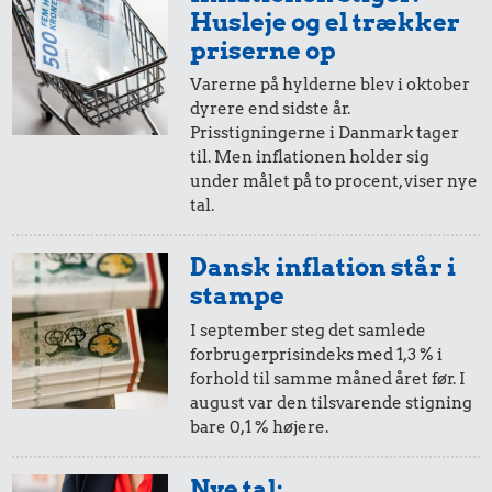
0,41 kr.
Husleje og el trækker
0,32 kr.
Bakke jordbær
0,17 kr.
priserne op
Rugbrød
Syltede
Varerne på hylderne blev i oktober
rødbeder
dyrere end sidste år.
Prisstigningerne i Danmark tager
til. Men inflationen holder sig
under målet på to procent, viser nye
tal.
Dansk inflation står i
stampe
I september steg det samlede
forbrugerprisindeks med 1,3 % i
forhold til samme måned året før. I
0,20 kr.
0,57 kr.
august var den tilsvarende stigning
1 dåse suppe
0,23 kr.
bare 0,1 % højere.
100 g garn
Pilsner
Nye tal: