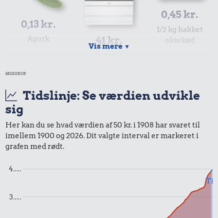
0,45 kr.
0,13 kr.
1/2 kg hakket
41 kr.
Agurk
oksekød
Vis mere
▼
Komfur
annonce
Tidslinje: Se værdien udvikle
sig
Her kan du se hvad værdien af 50 kr. i 1908 har svaret til
imellem 1900 og 2026. Dit valgte interval er markeret i
grafen med rødt.
4.…
Til
0,26 kr.
0,16 kr.
0,19 kr.
3.…
1 kg havregryn
2 kg mel
Sodavand