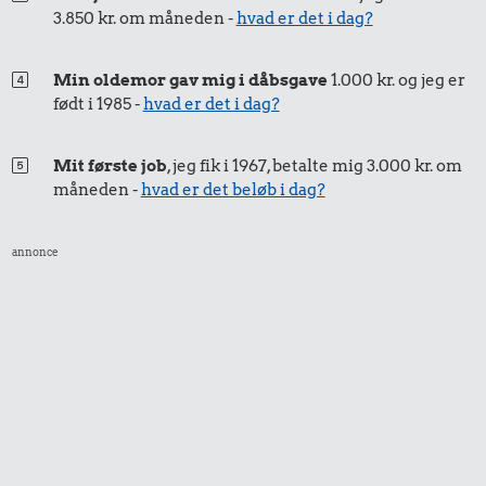
3.850 kr. om måneden -
hvad er det i dag?
0,23 kr.
0,77 kr.
0,31 kr.
Franskbrød
1/2 kg skæreost
Min oldemor gav mig i dåbsgave
1.000 kr. og jeg er
Syltetøj
født i 1985 -
hvad er det i dag?
Mit første job
, jeg fik i 1967, betalte mig 3.000 kr. om
måneden -
hvad er det beløb i dag?
annonce
0,34 kr.
0,08 kr.
0,11 kr.
200 g
Æble
100 g
chokolade
flæskesvær
50 kr.