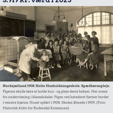
Nordsjælland 1908: Holte Husholdningsskole. Spædbørnspleje.
Pigerne skulle lære at holde hus - og pleje deres babyer. Her scene
fra undervisning i klasselokalet. Pigen ved katederet fjerner bordet
i venstre hjørne. Huset opført i 1908. Skolen åbnede i 1909. (Foto:
Historisk Arkiv for Rudersdal Kommune)