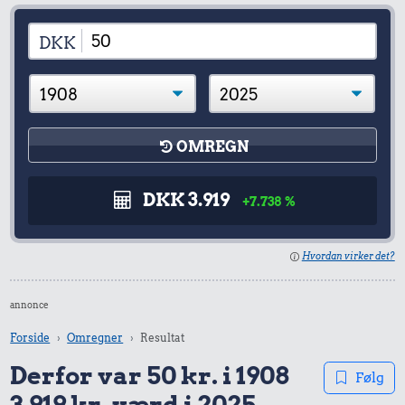
DKK
OMREGN
DKK 3.919
+7.738 %
Hvordan virker det?
annonce
Forside
Omregner
Resultat
Derfor var 50 kr. i 1908
Følg
3.919 kr. værd i 2025