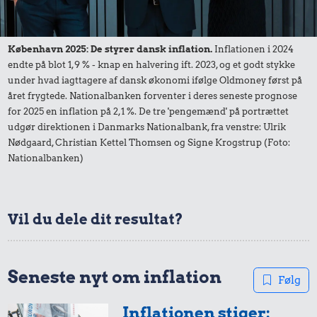
København 2025: De styrer dansk inflation.
Inflationen i 2024
endte på blot 1,9 % - knap en halvering ift. 2023, og et godt stykke
under hvad iagttagere af dansk økonomi ifølge Oldmoney først på
året frygtede. Nationalbanken forventer i deres seneste prognose
0,36 kr.
for 2025 en inflation på 2,1 %. De tre 'pengemænd' på portrættet
udgør direktionen i Danmarks Nationalbank, fra venstre: Ulrik
Hotdog
0,20 kr.
Nødgaard, Christian Kettel Thomsen og Signe Krogstrup (Foto:
0,19 kr.
Nationalbanken)
1 kg sukker
1 liter mælk
Vil du dele dit resultat?
Seneste nyt om inflation
Følg
Inflationen stiger: