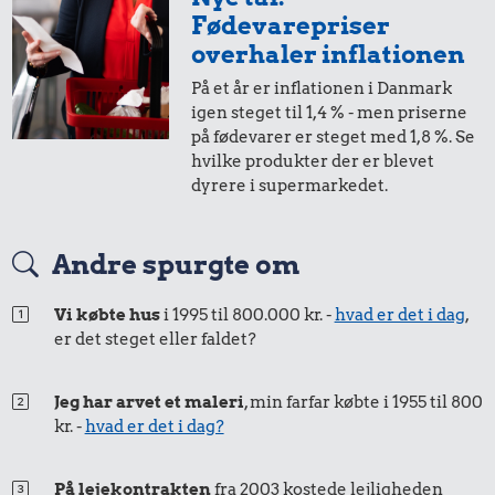
Fødevarepriser
overhaler inflationen
På et år er inflationen i Danmark
igen steget til 1,4 % - men priserne
på fødevarer er steget med 1,8 %. Se
hvilke produkter der er blevet
dyrere i supermarkedet.
0,45 kr.
Avis
Andre spurgte om
0,38 kr.
0,29 kr.
Vi købte hus
i 1995 til 800.000 kr. -
hvad er det i dag
,
Is
Husholdningssprit
er det steget eller faldet?
Jeg har arvet et maleri
, min farfar købte i 1955 til 800
kr. -
hvad er det i dag?
På lejekontrakten
fra 2003 kostede lejligheden