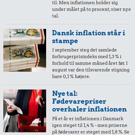
til. Men inflationen holder sig
0,37 kr.
7,58 kr.
under målet på to procent, viser nye
0,11 kr.
6 æg
Sko
tal.
100 g
flæskesvær
Dansk inflation står i
stampe
I september steg det samlede
forbrugerprisindeks med 1,3 % i
forhold til samme måned året før. I
august var den tilsvarende stigning
bare 0,1 % højere.
0,13 kr.
0,34 kr.
0,24 kr.
Nye tal:
Agurk
200 g
1 kg kartofler
Fødevarepriser
chokolade
overhaler inflationen
På et år er inflationen i Danmark
igen steget til 1,4 % - men priserne
på fødevarer er steget med 1,8 %. Se