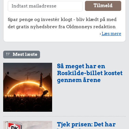
Spar penge og investér klogt - bliv klædt på med
det gratis nyhedsbrev fra Oldmoneys redaktion
0,09 kr.
›
Læs mere
3,67 kr.
Banan
0,20 kr.
Strygejern
1 kg sukker
Mest læste
Så meget har en
Roskilde-billet kostet
gennem årene
0,01 kr.
0,44 kr.
Tjek prisen: Det har
Tyggegummi
Avis