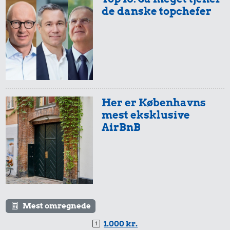
de danske topchefer
50 kr.
Samlet pris i 1907
Priser i 2026
Her er Københavns
mest eksklusive
AirBnB
0,99 kr.
25 kr.
Tyggegummi
200 g smør
20 kr.
Mest omregnede
1 kg havregryn
1.000 kr.