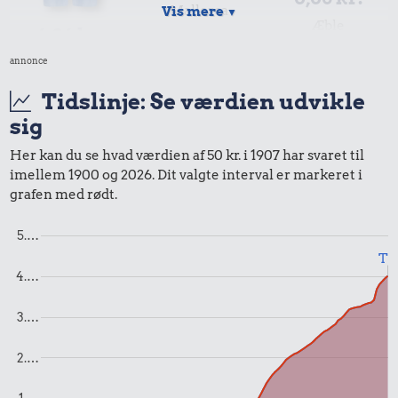
Mallorca
Vis mere
▼
Æble
4,04 kr.
annonce
Bukser
Tidslinje: Se værdien udvikle
sig
Her kan du se hvad værdien af 50 kr. i 1907 har svaret til
imellem 1900 og 2026. Dit valgte interval er markeret i
grafen med rødt.
5.…
Til
4.…
0,57 kr.
1,71 kr.
0,19 kr.
3.…
100 g garn
Snaps
Sodavand
2.…