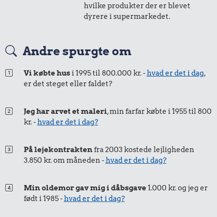
hvilke produkter der er blevet
dyrere i supermarkedet.
Andre spurgte om
0,23 kr.
0,35 kr.
Vi købte hus
i 1995 til 800.000 kr. -
hvad er det i dag
,
Franskbrød
Hotdog
er det steget eller faldet?
0,28 kr.
Husholdningssprit
Jeg har arvet et maleri
, min farfar købte i 1955 til 800
kr. -
hvad er det i dag?
På lejekontrakten
fra 2003 kostede lejligheden
3.850 kr. om måneden -
hvad er det i dag?
Min oldemor gav mig i dåbsgave
1.000 kr. og jeg er
født i 1985 -
hvad er det i dag?
0,32 kr.
0,63 kr.