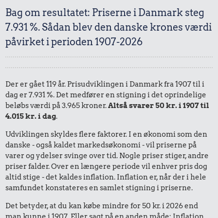
Bag om resultatet: Priserne i Danmark steg
7.931 %. Sådan blev den danske krones værdi
påvirket i perioden 1907-2026
Der er gået 119 år. Prisudviklingen i Danmark fra 1907 til i
dag er 7.931 %. Det medfører en stigning i det oprindelige
beløbs værdi på 3.965 kroner.
Altså svarer 50 kr. i 1907 til
4.015 kr. i dag
.
Udviklingen skyldes flere faktorer. I en økonomi som den
danske - også kaldet markedsøkonomi - vil priserne på
varer og ydelser svinge over tid. Nogle priser stiger, andre
priser falder. Over en længere periode vil enhver pris dog
altid stige - det kaldes inflation. Inflation er, når der i hele
samfundet konstateres en samlet stigning i priserne.
Det betyder, at du kan købe mindre for 50 kr. i 2026 end
man kunne i 1907. Eller sagt på en anden måde: Inflation