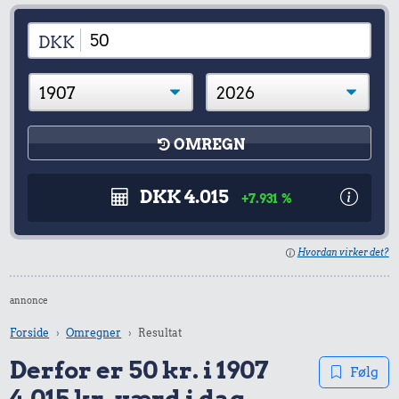
DKK
OMREGN
DKK 4.015
+7.931 %
Hvordan virker det?
annonce
Forside
Omregner
Resultat
Derfor er 50 kr. i 1907
Følg
4.015 kr. værd i dag