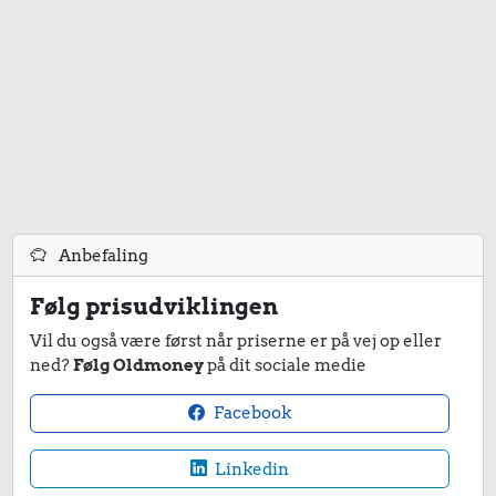
4,04 kr.
Taxatur,
Hovedbanegården-
0,30 kr.
Lufthavnen
Syltetøj
0,18 kr.
1 liter mælk
Anbefaling
Følg prisudviklingen
Vil du også være først når priserne er på vej op eller
0,70 kr.
ned?
Følg Oldmoney
på dit sociale medie
1,20 kr.
1/3 kg marcipan
0,20 kr.
Biografbillet
Facebook
1 dåse suppe
Linkedin