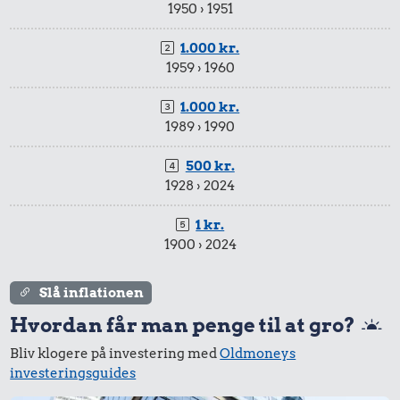
1950 › 1951
45 kr.
1.000 kr.
Samlet pris i 2026
1959 › 1960
1.000 kr.
Udvalgte varer fra danskernes indkøbskurv gennem tiderne.
1989 › 1990
Priser i nutidskroner er estimeret af Oldmoney. Priser i
datidskroner er på baggrund af forbrugerprisindekset fra
500 kr.
Danmarks Statistik.
1928 › 2024
1 kr.
1900 › 2024
Slå inflationen
Hvordan får man penge til at gro?
Bliv klogere på investering med
Oldmoneys
investeringsguides