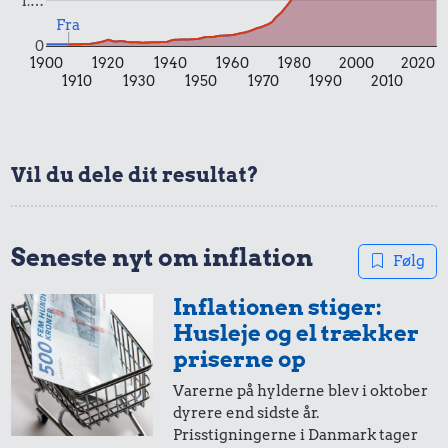
1.…
Fra
0
1900
1920
1940
1960
1980
2000
2020
1910
1930
1950
1970
1990
2010
Vil du dele dit resultat?
0,25 kr.
0,76 kr.
0,23 kr.
1 kg havregryn
Seneste nyt om inflation
1/2 kg kaffe
Pilsner
Følg
Inflationen stiger:
Husleje og el trækker
priserne op
Varerne på hylderne blev i oktober
dyrere end sidste år.
Prisstigningerne i Danmark tager