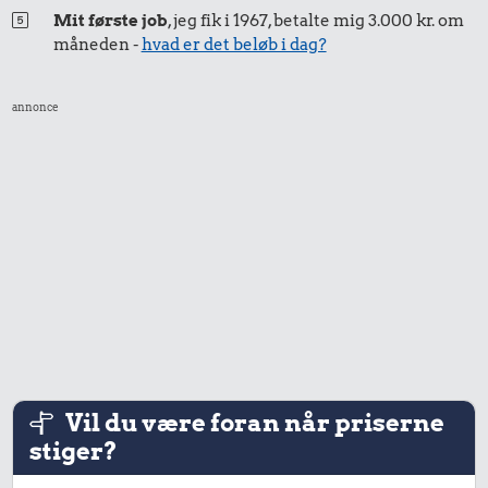
200 g smør
Kylling
Mit første job
, jeg fik i 1967, betalte mig 3.000 kr. om
0,16 kr.
måneden -
hvad er det beløb i dag?
2 kg mel
annonce
0,40 kr.
0,76 kr.
Bakke jordbær
0,16 kr.
1/2 kg skæreost
Syltede
rødbeder
Vil du være foran når priserne
stiger?