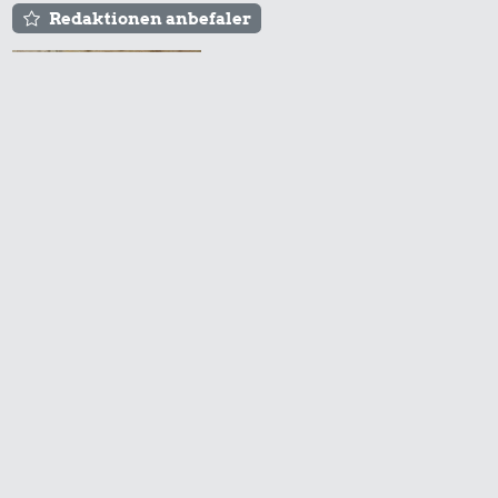
Redaktionen anbefaler
Agnes og Røde lejede
sig ind for 20 kr. -
hvad er det i dag?
Prisen på en tur i
biografen er steget på
få år