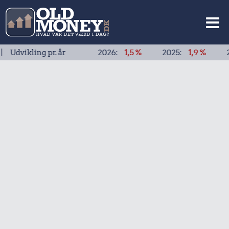
ling pr. år
2026:
1,5 %
2025:
1,9 %
2024:
1,