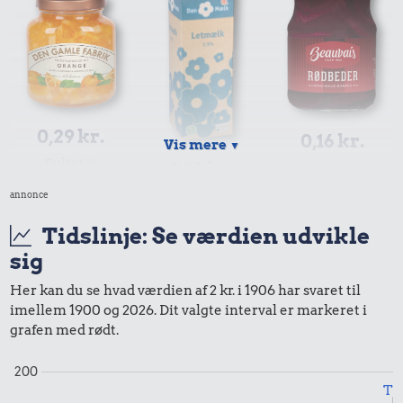
0,29 kr.
0,16 kr.
Vis mere
▼
Syltetøj
0,18 kr.
Syltede
rødbeder
annonce
1 liter mælk
Tidslinje: Se værdien udvikle
sig
Her kan du se hvad værdien af 2 kr. i 1906 har svaret til
imellem 1900 og 2026. Dit valgte interval er markeret i
grafen med rødt.
0,01 kr.
200
0,74 kr.
Til
0,11 kr.
Tyggegummi