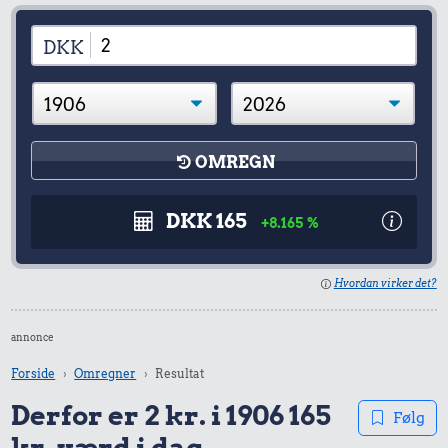
DKK
OMREGN
DKK 165
+8.165 %
Hvordan virker det?
annonce
Forside
Omregner
Resultat
Derfor er 2 kr. i 1906 165
Følg
kr. værd i dag