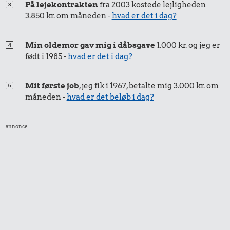
På lejekontrakten
fra 2003 kostede lejligheden
3.850 kr. om måneden -
hvad er det i dag?
Min oldemor gav mig i dåbsgave
1.000 kr. og jeg er
født i 1985 -
hvad er det i dag?
Mit første job
, jeg fik i 1967, betalte mig 3.000 kr. om
måneden -
hvad er det beløb i dag?
annonce