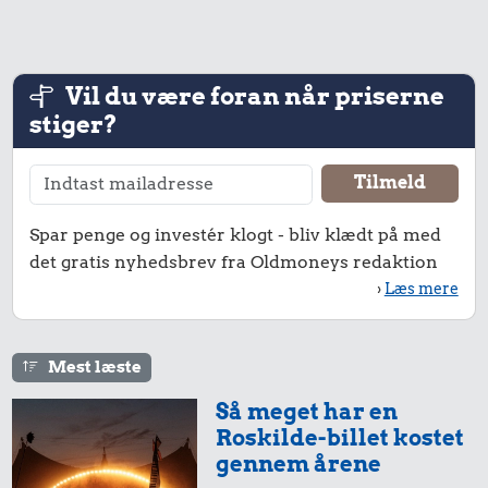
Vil du være foran når priserne
stiger?
Spar penge og investér klogt - bliv klædt på med
det gratis nyhedsbrev fra Oldmoneys redaktion
›
Læs mere
Mest læste
Så meget har en
Roskilde-billet kostet
gennem årene