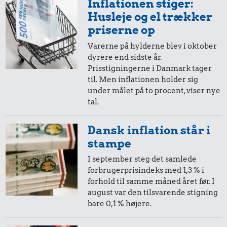
Inflationen stiger:
Priser i 2026
Husleje og el trækker
priserne op
Varerne på hylderne blev i oktober
dyrere end sidste år.
0,99 kr.
Prisstigningerne i Danmark tager
til. Men inflationen holder sig
Tyggegummi
under målet på to procent, viser nye
tal.
0,99 kr.
Dansk inflation står i
Samlet pris i 2026
stampe
Udvalgte varer fra danskernes indkøbskurv gennem tiderne.
I september steg det samlede
Priser i nutidskroner er estimeret af Oldmoney. Priser i
forbrugerprisindeks med 1,3 % i
datidskroner er på baggrund af forbrugerprisindekset fra
forhold til samme måned året før. I
Danmarks Statistik.
august var den tilsvarende stigning
bare 0,1 % højere.