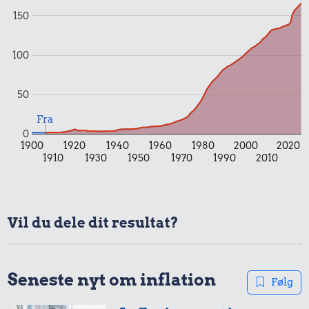
1/2 kg skæreost
150
100 g
flæskesvær
100
50
Fra
0
1900
1920
1940
1960
1980
2000
2020
0,43 kr.
1910
1930
1950
1970
1990
2010
0,07 kr.
1/2 kg hakket
oksekød
Æble
Vil du dele dit resultat?
2,00 kr.
Samlet pris i 1906
Seneste nyt om inflation
Følg