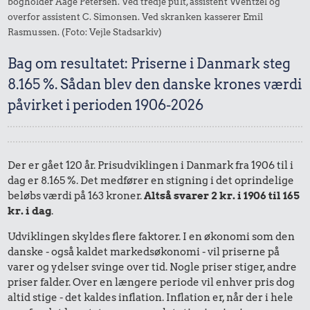
bogholder Aage Petersen. Ved tredje pult, assistent Wentzel og
overfor assistent C. Simonsen. Ved skranken kasserer Emil
Rasmussen. (Foto: Vejle Stadsarkiv)
Bag om resultatet: Priserne i Danmark steg
8.165 %. Sådan blev den danske krones værdi
påvirket i perioden 1906-2026
Der er gået 120 år. Prisudviklingen i Danmark fra 1906 til i
dag er 8.165 %. Det medfører en stigning i det oprindelige
beløbs værdi på 163 kroner.
Altså svarer 2 kr. i 1906 til 165
kr. i dag
.
Udviklingen skyldes flere faktorer. I en økonomi som den
danske - også kaldet markedsøkonomi - vil priserne på
varer og ydelser svinge over tid. Nogle priser stiger, andre
priser falder. Over en længere periode vil enhver pris dog
altid stige - det kaldes inflation. Inflation er, når der i hele