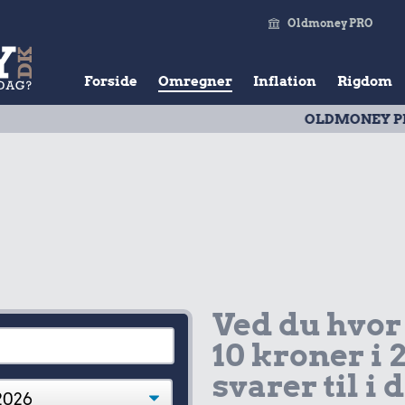
Oldmoney PRO
Forside
Omregner
Inflation
Rigdom
OLDMONEY PRISTAL
| U
Ved du hvor
10 kroner i 
svarer til i 