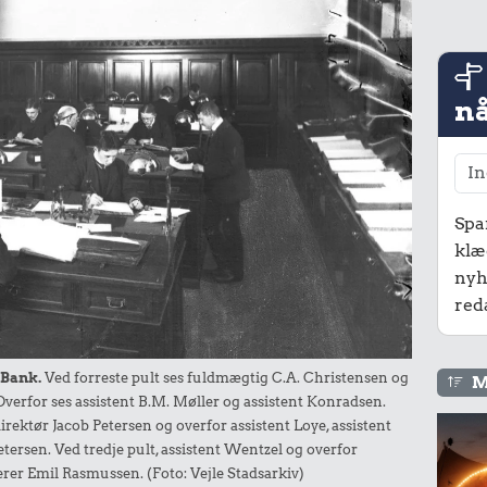
nå
Spa
klæ
nyh
red
 Bank.
Ved forreste pult ses fuldmægtig C.A. Christensen og
M
 Overfor ses assistent B.M. Møller og assistent Konradsen.
irektør Jacob Petersen og overfor assistent Loye, assistent
rsen. Ved tredje pult, assistent Wentzel og overfor
rer Emil Rasmussen. (Foto: Vejle Stadsarkiv)