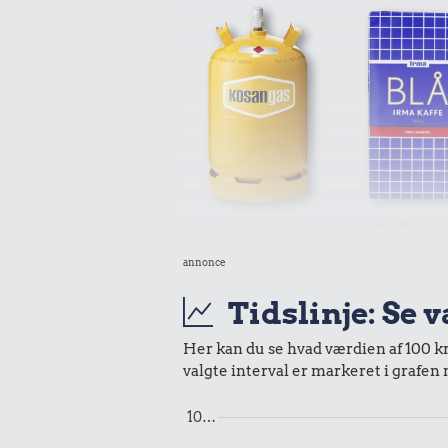
0,74 k
2,95 kr.
1/2 kg kaf
annonce
10 kg gas
Tidslinje: Se 
Her kan du se hvad værdien af 100 kr.
valgte interval er markeret i grafen
10…