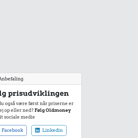
Anbefaling
lg prisudviklingen
du også være først når priserne er
ej op eller ned?
Følg Oldmoney
it sociale medie
Facebook
Linkedin