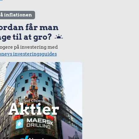
lå inflationen
ordan får man
ge til at gro?
logere på investering med
neys investeringsguides
Aktier