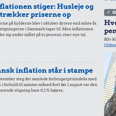
lk
flationen stiger: Husleje og
S
 trækker priserne op
Hv
rne på hylderne blev i oktober dyrere end sidste år.
stigningerne i Danmark tager til. Men inflationen
pen
er sig under målet på to procent, viser nye tal.
Bliv k
Oldmo
r.
d
nsk inflation står i stampe
eptember steg det samlede forbrugerprisindeks med
% i forhold til samme måned året før. I august var den
varende stigning bare 0,1 % højere.