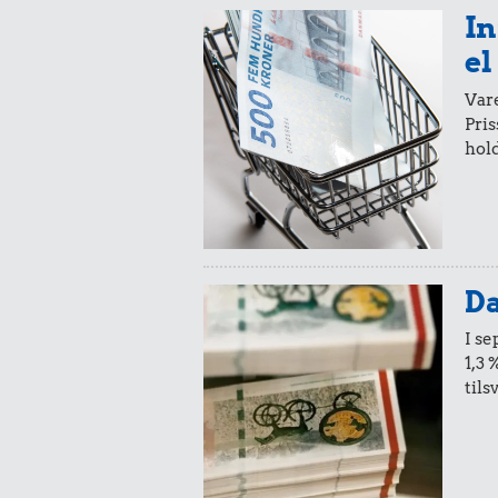
1 liter mæ
In
el
Vare
Pris
hold
0,29 k
Røget sil
0,11 kr.
Da
100 g flæskesvær
I s
1,3 
tils