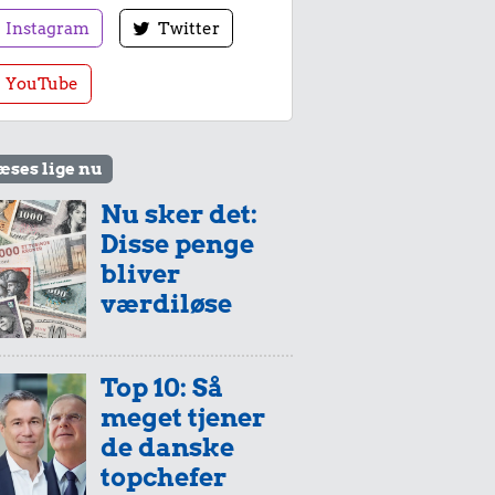
Instagram
Twitter
YouTube
æses lige nu
Nu sker det:
Disse penge
bliver
værdiløse
Top 10: Så
meget tjener
de danske
topchefer