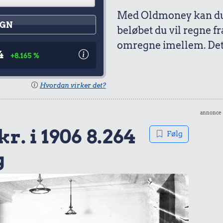
Med Oldmoney kan du 
GN
beløbet du vil regne fr
omregne imellem. Det 
4
+8.165 %
Hvordan virker det?
annonce
kr. i 1906 8.264
Følg
g