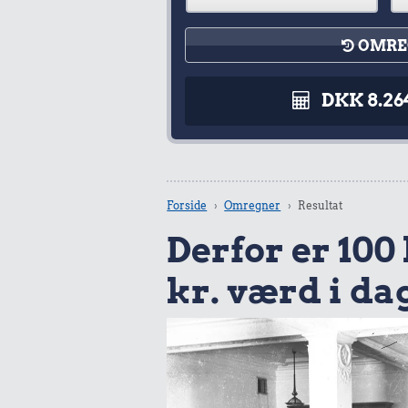
OMRE
DKK 8.26
Forside
Omregner
Resultat
Derfor er 100 
kr. værd i da