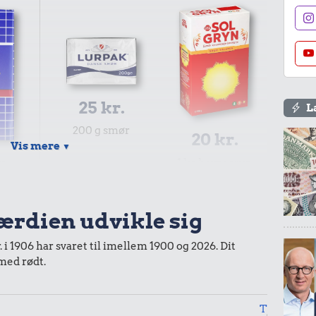
25 kr.
L
200 g smør
20 kr.
Vis mere
▼
r.
1 kg havregryn
fe
værdien udvikle sig
 i 1906 har svaret til imellem 1900 og 2026. Dit
 med rødt.
0,99 kr.
49 kr.
Tyggegummi
Kylling
Til