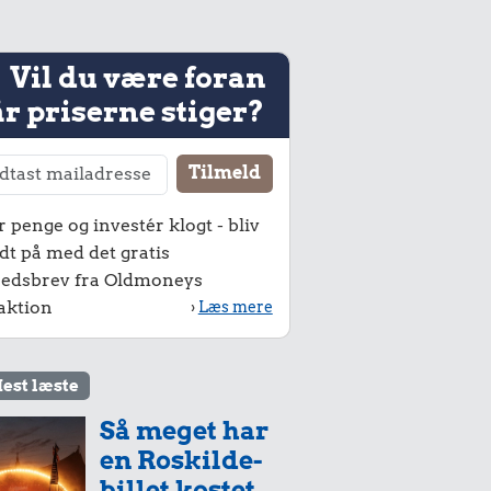
Vil du være foran
r priserne stiger?
r penge og investér klogt - bliv
dt på med det gratis
edsbrev fra Oldmoneys
aktion
›
Læs mere
est læste
Så meget har
en Roskilde-
billet kostet