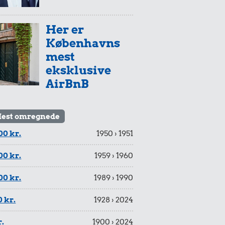
Her er
Københavns
mest
eksklusive
AirBnB
est omregnede
00 kr.
1950 › 1951
00 kr.
1959 › 1960
00 kr.
1989 › 1990
 kr.
1928 › 2024
r.
1900 › 2024