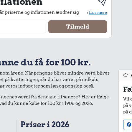
flationen
r priserne og inflationen ændrer sig
›
Læs mere
nne du få for 100 kr.
nnem årene. Når pengene bliver mindre værd, bliver
bet på kvitteringen, når du har været på indkøb.
gør vores indtægter som løn og pension også.
Fø
enes værdi fra dengang til senere? Her er ifølge
Vil 
d du kunne købe for 100 kr. i 1906 og 2026.
på v
på d
Priser i 2026