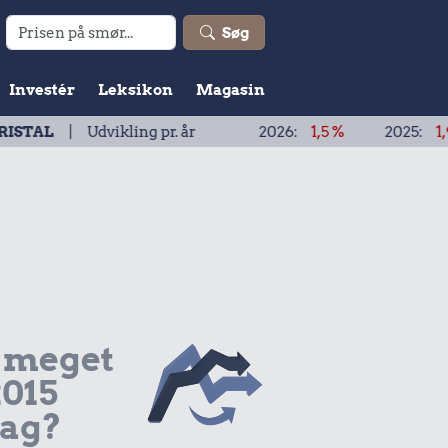
Søg
Investér
Leksikon
Magasin
dvikling pr. år
2026:
1,5 %
2025:
1,9 %
202
 meget
2015
dag?