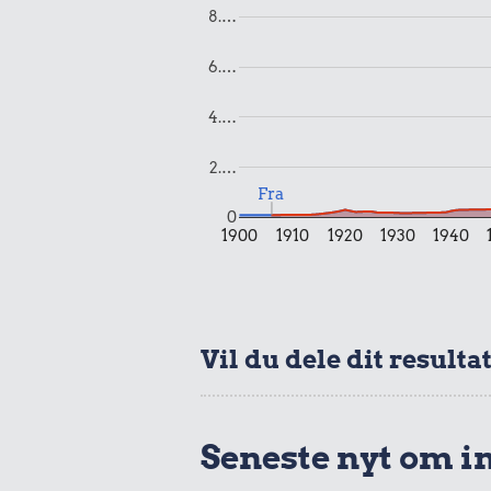
8.…
0,22 kr.
6.…
Franskbrød
1,66 k
4.…
Snaps
2.…
Fra
0
1900
1910
1920
1930
1940
3,93 kr.
Vil du dele dit resulta
Taxatur,
Hovedbanegården-
Lufthavnen
Seneste nyt om i
0,18 k