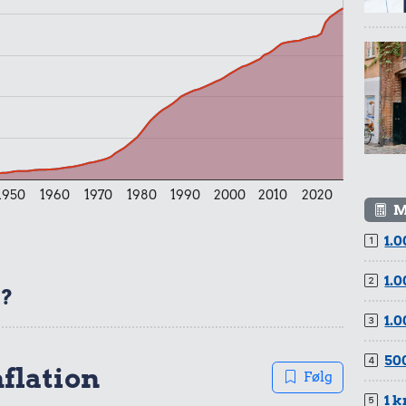
r.
1950
1960
1970
1980
1990
2000
2010
2020
M
1.0
1.0
t?
1.0
500
nflation
Følg
r.
1 k