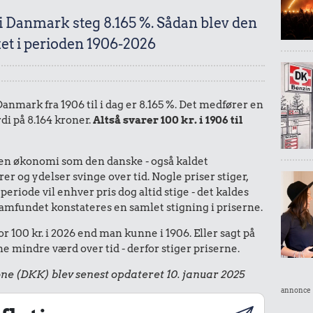
 i Danmark steg 8.165 %. Sådan blev den
et i perioden 1906-2026
 Danmark fra 1906 til i dag er 8.165 %. Det medfører en
di på 8.164 kroner.
Altså svarer 100 kr. i 1906 til
I en økonomi som den danske - også kaldet
r og ydelser svinge over tid. Nogle priser stiger,
periode vil enhver pris dog altid stige - det kaldes
le samfundet konstateres en samlet stigning i priserne.
r 100 kr. i 2026 end man kunne i 1906. Eller sagt på
 mindre værd over tid - derfor stiger priserne.
ne (DKK) blev senest opdateret 10. januar 2025
annonce