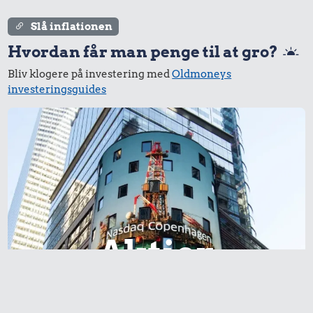
236 kr.
Slå inflationen
10 kg gas
Hvordan får man penge til at gro?
Bliv klogere på investering med
Oldmoneys
investeringsguides
9,85 kr.
34 kr.
Agurk
59 kr.
Avis
1/2 kg skæreost
Aktier