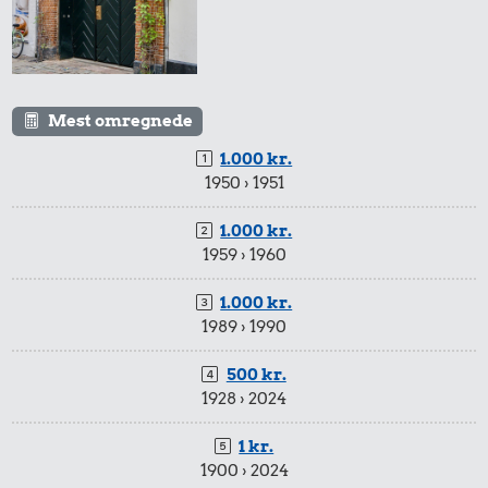
315 kr.
19 kr.
Mest omregnede
Togbillet,
1 kg kartofler
Aarhus-
1.000 kr.
5.911 kr.
København
1950 › 1951
Cykel
1.000 kr.
1959 › 1960
1.000 kr.
1989 › 1990
500 kr.
1928 › 2024
32 kr.
12 kr.
Bakke jordbær
2 kg mel
1 kr.
1900 › 2024