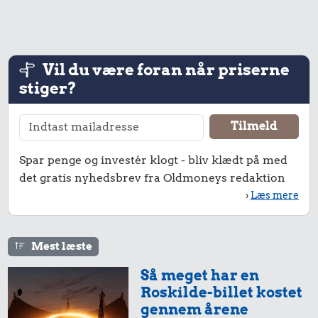
Vil du være foran når priserne
7,53 kr.
stiger?
Flybillet,
København-
0,11 kr.
Mallorca
39 kr.
100 g
Spar penge og investér klogt - bliv klædt på med
Komfur
flæskesvær
det gratis nyhedsbrev fra Oldmoneys redaktion
›
Læs mere
Mest læste
Så meget har en
3,85 kr.
Roskilde-billet kostet
gennem årene
Togbillet,