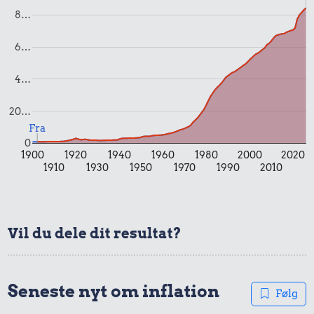
8…
6…
4…
20…
2.589 kr.
0,42 kr.
Fra
0
Bil
1/2 kg hakket
1900
1920
1940
1960
1980
2000
2020
oksekød
1910
1930
1950
1970
1990
2010
0,17 kr.
1 liter mælk
Vil du dele dit resultat?
Seneste nyt om inflation
Følg
0,66 kr.