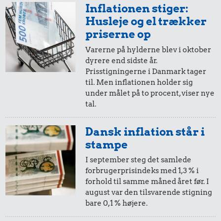
7,23 kr.
Inflationen stiger:
1/3 kg marcipan
1,96 kr.
Sko
Husleje og el trækker
10 liter benzin
priserne op
Varerne på hylderne blev i oktober
dyrere end sidste år.
Prisstigningerne i Danmark tager
til. Men inflationen holder sig
under målet på to procent, viser nye
tal.
Dansk inflation står i
0,72 kr.
stampe
72 kr.
1/2 kg skæreost
I september steg det samlede
Cykel
1,63 kr.
forbrugerprisindeks med 1,3 % i
forhold til samme måned året før. I
Snaps
august var den tilsvarende stigning
bare 0,1 % højere.