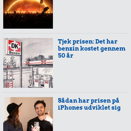
Aarhus-
0,29 kr.
København
Syltetøj
0,27 kr.
Husholdningssprit
Tjek prisen: Det har
benzin kostet gennem
50 år
0,60 kr.
Kylling
0,54 kr.
Sådan har prisen på
0,24 kr.
iPhones udviklet sig
100 g garn
1 kg havregryn