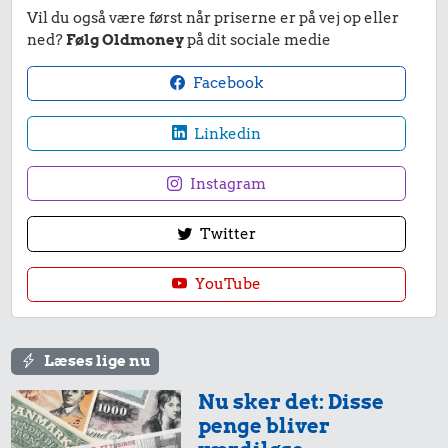
Vil du også være først når priserne er på vej op eller
ned?
Følg Oldmoney
på dit sociale medie
3,85 kr.
0,12 kr.
5,03 kr.
Facebook
Taxatur,
Agurk
Dæk
Hovedbanegården-
Linkedin
Lufthavnen
Instagram
0,23 kr.
0,18 kr.
0,39 kr.
Twitter
1 kg kartofler
Sodavand
Bakke jordbær
YouTube
0,15 kr.
0,36 kr.
0,08 kr.
Læses lige nu
2 kg mel
Is
Banan
Nu sker det: Disse
penge bliver