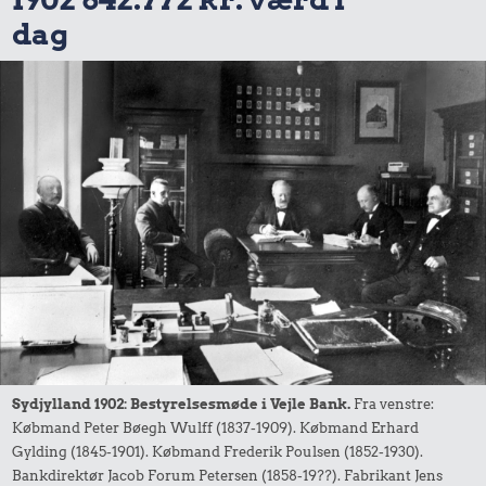
dag
Sydjylland 1902: Bestyrelsesmøde i Vejle Bank.
Fra venstre:
Købmand Peter Bøegh Wulff (1837-1909). Købmand Erhard
Gylding (1845-1901). Købmand Frederik Poulsen (1852-1930).
Bankdirektør Jacob Forum Petersen (1858-19??). Fabrikant Jens