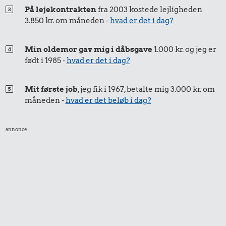
På lejekontrakten
fra 2003 kostede lejligheden
3.850 kr. om måneden -
hvad er det i dag?
1.265 kr.
0,72 kr.
0,22 kr.
Rolex-ur
Min oldemor gav mig i dåbsgave
1.000 kr. og jeg er
1/2 kg kaffe
Pilsner
født i 1985 -
hvad er det i dag?
Mit første job
, jeg fik i 1967, betalte mig 3.000 kr. om
måneden -
hvad er det beløb i dag?
annonce
0,30 kr.
3,49 kr.
0,19 kr.
Rugbrød
Strygejern
1 kg sukker