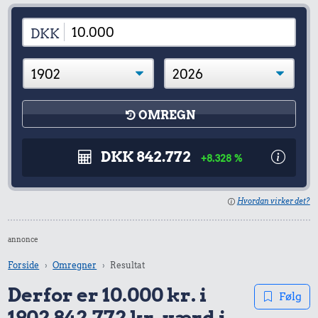
DKK
OMREGN
DKK 842.772
+8.328 %
Hvordan virker det?
annonce
Forside
Omregner
Resultat
Derfor er 10.000 kr. i
Følg
1902 842.772 kr. værd i