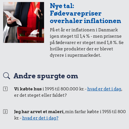
Nye tal:
Fødevarepriser
overhaler inflationen
På et år er inflationen i Danmark
igen steget til 1,4 % - men priserne
0,35 kr.
på fødevarer er steget med 1,8 %. Se
hvilke produkter der er blevet
0,07 kr.
6 æg
dyrere i supermarkedet.
Æble
2,89 kr.
10 kg gas
Andre spurgte om
Vi købte hus
i 1995 til 800.000 kr. -
hvad er det i dag
,
er det steget eller faldet?
Jeg har arvet et maleri
, min farfar købte i 1955 til 800
kr. -
hvad er det i dag?