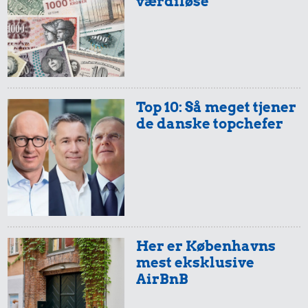
værdiløse
0,19 kr.
1,14 kr.
1 dåse suppe
Biografbillet
4.294 kr.
Samlet pris i 1902
Top 10: Så meget tjener
de danske topchefer
Priser i 2026
94 kr.
19 kr.
Her er Københavns
Biografbillet
25 kr.
mest eksklusive
10 karklude
AirBnB
Rugbrød