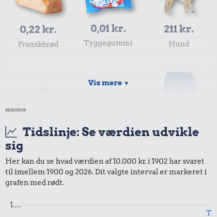
0,01 kr.
211 kr.
0,22 kr.
Tyggegummi
Hund
Franskbrød
Vis mere
▼
annonce
Tidslinje: Se værdien udvikle
sig
0,34 kr.
0,33 kr.
Her kan du se hvad værdien af 10.000 kr. i 1902 har svaret
Hotdog
til imellem 1900 og 2026. Dit valgte interval er markeret i
200 g
3,85 kr.
grafen med rødt.
chokolade
Bukser
1.…
Til