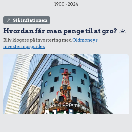
1900 › 2024
Slå inflationen
Hvordan får man penge til at gro?
Bliv klogere på investering med
Oldmoneys
0,68 kr.
investeringsguides
Syltede
rødbeder
22 kr.
Dæk
3,12 kr.
1/2 kg kaffe
Aktier