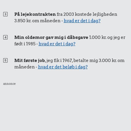
0,29 kr.
På lejekontrakten
fra 2003 kostede lejligheden
0,23 kr.
Røget sild
3.850 kr. om måneden -
hvad er det i dag?
0,29 kr.
10 karklude
Syltetøj
Min oldemor gav mig i dåbsgave
1.000 kr. og jeg er
født i 1985 -
hvad er det i dag?
Mit første job
, jeg fik i 1967, betalte mig 3.000 kr. om
måneden -
hvad er det beløb i dag?
annonce
1,96 kr.
0,11 kr.
10 liter benzin
100 g
0,36 kr.
flæskesvær
Is