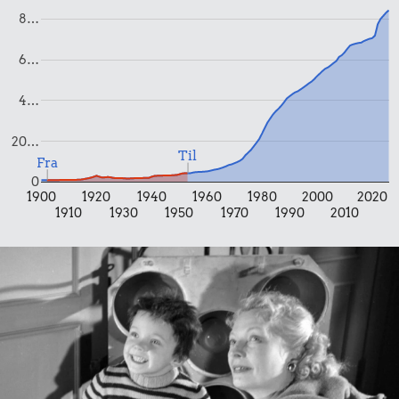
72 kr.
8…
0,19 kr.
1 kg kartofler
Cykel
1 kg sukker
6…
4…
20…
Til
Fra
0
1900
1920
1940
1960
1980
2000
2020
3,85 kr.
1910
1930
1950
1970
1990
2010
Taxatur,
Hovedbanegården-
Lufthavnen
39 kr.
0,18 kr.
Komfur
Sodavand