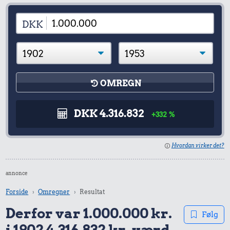
DKK
OMREGN
DKK 4.316.832
+332 %
Hvordan virker det?
annonce
Forside
Omregner
Resultat
Derfor var 1.000.000 kr.
Følg
i 1902 4.316.832 kr. værd