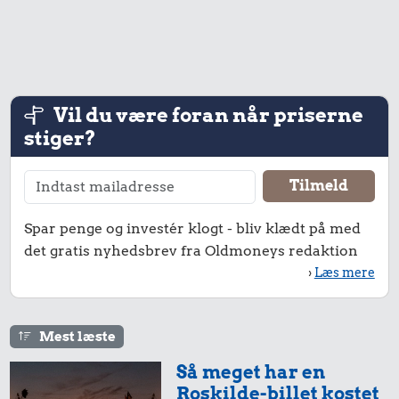
Vil du være foran når priserne
stiger?
0,42 kr.
0,30 kr.
3,49 kr.
Avis
Rugbrød
Strygejern
Spar penge og investér klogt - bliv klædt på med
det gratis nyhedsbrev fra Oldmoneys redaktion
›
Læs mere
Mest læste
Så meget har en
0,08 kr.
Roskilde-billet kostet