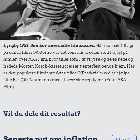
0,42 kr.
0,60 kr.
0,72 kr.
1/2 kg hakket
Kylling
1/2 kg skæreost
Lyngby 1953: Den kommercielle filmsucces.
Når man ser tilbage
oksekød
på dansk film i 1950'erne, var det som om at solen stod højest på
himlen over ASA Film, hvor titler som
Far til fire
og de elskede og
hadede Morten Korch-kassesuccesser tjente flest penge hjem. Her
er den populære filminstruktør Alice O’Fredericks ved at hjælpe
Lille Per (Ole Neumann) med at læse sine replikker. (Foto: ASA
Film)
0,22 kr.
1,14 kr.
Vil du dele dit resultat?
0,19 kr.
Franskbrød
Biografbillet
1 dåse suppe
Seneste nyt om inflation