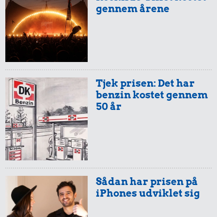
Banan
0,24 kr.
0,15 kr.
gennem årene
1 kg havregryn
2 kg mel
Tjek prisen: Det har
benzin kostet gennem
7,53 kr.
50 år
Flybillet,
66 kr.
0,33 kr.
København-
Kat
Mallorca
200 g
chokolade
Sådan har prisen på
iPhones udviklet sig