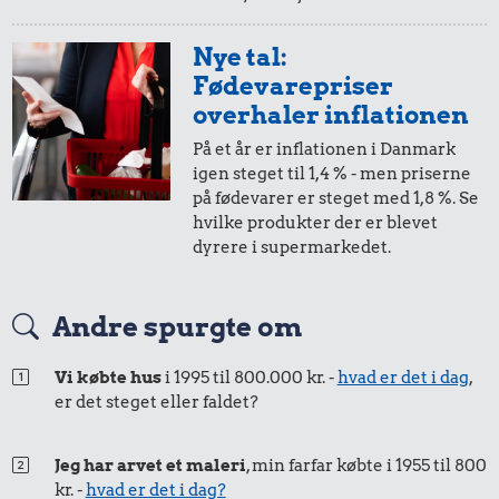
Nye tal:
0,12 kr.
0,07 kr.
Fødevarepriser
Agurk
Æble
overhaler inflationen
1,63 kr.
På et år er inflationen i Danmark
Snaps
igen steget til 1,4 % - men priserne
på fødevarer er steget med 1,8 %. Se
hvilke produkter der er blevet
dyrere i supermarkedet.
0,01 kr.
7,23 kr.
0,30 kr.
Andre spurgte om
Tyggegummi
Sko
200 g smør
Vi købte hus
i 1995 til 800.000 kr. -
hvad er det i dag
,
er det steget eller faldet?
Jeg har arvet et maleri
, min farfar købte i 1955 til 800
kr. -
hvad er det i dag?