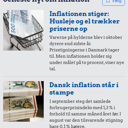
Følg
Inflationen stiger:
Husleje og el trækker
priserne op
Varerne på hylderne blev i oktober
dyrere end sidste år.
2.589 kr.
Prisstigningerne i Danmark tager
5,03 kr.
Bil
til. Men inflationen holder sig
under målet på to procent, viser nye
Dæk
3,85 kr.
tal.
Bukser
Dansk inflation står i
stampe
I september steg det samlede
forbrugerprisindeks med 1,3 % i
forhold til samme måned året før. I
august var den tilsvarende stigning
bare 0,1 % højere.