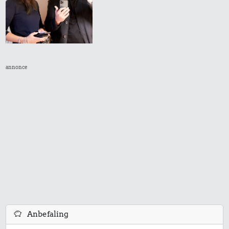
0,35 kr.
6 æg
annonce
2,89 kr.
0,22 kr.
10 kg gas
Pilsner
0,16 kr.
0,66 kr.
0,54 kr.
Syltede
1/3 kg marcipan
100 g garn
rødbeder
3,85 kr.
0,17 kr.
211 kr.
Anbefaling
Togbillet,