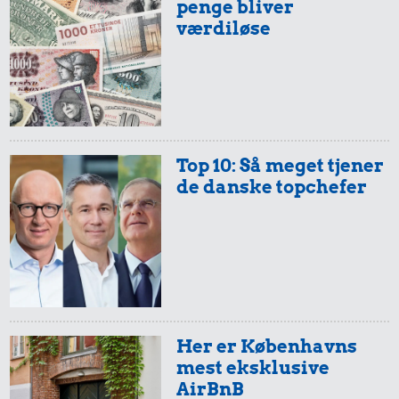
penge bliver
værdiløse
3,12 kr.
1,40 kr.
8,47 kr.
1/2 kg skæreost
200 g
10 liter benzin
chokolade
Top 10: Så meget tjener
de danske topchefer
0,75 kr.
1,25 kr.
0,94 kr.
1 liter mælk
Røget sild
Franskbrød
Her er Københavns
mest eksklusive
AirBnB