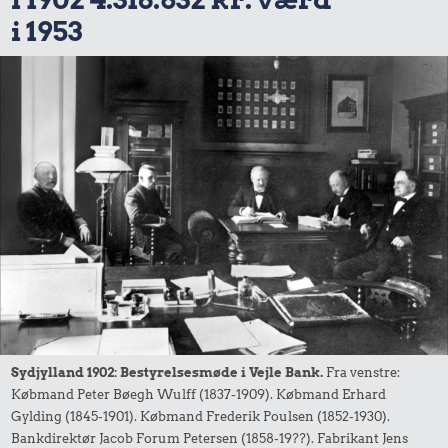
i 1953
Sydjylland 1902: Bestyrelsesmøde i Vejle Bank.
Fra venstre:
Købmand Peter Bøegh Wulff (1837-1909). Købmand Erhard
Gylding (1845-1901). Købmand Frederik Poulsen (1852-1930).
Bankdirektør Jacob Forum Petersen (1858-19??). Fabrikant Jens