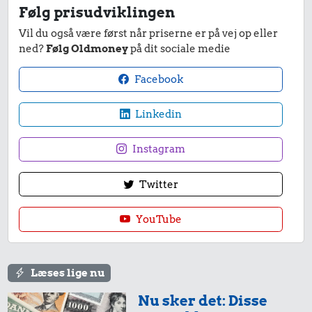
Aarhus-
1 liter mælk
Hund
Følg prisudviklingen
København
Vil du også være først når priserne er på vej op eller
ned?
Følg Oldmoney
på dit sociale medie
0,39 kr.
1.265 kr.
Facebook
Bakke jordbær
Rolex-ur
Linkedin
4.294 kr.
Instagram
Samlet pris i 1902
Twitter
Priser i 1953
YouTube
Læses lige nu
Nu sker det: Disse