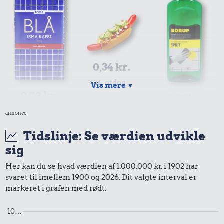
0,34 kr.
Hotdog
Vis mere
▼
0,72 kr.
0,27 kr.
1/2 kg kaffe
annonce
Husholdningssprit
Tidslinje: Se værdien udvikle
sig
Her kan du se hvad værdien af 1.000.000 kr. i 1902 har
svaret til imellem 1900 og 2026. Dit valgte interval er
markeret i grafen med rødt.
10…
0,23 kr.