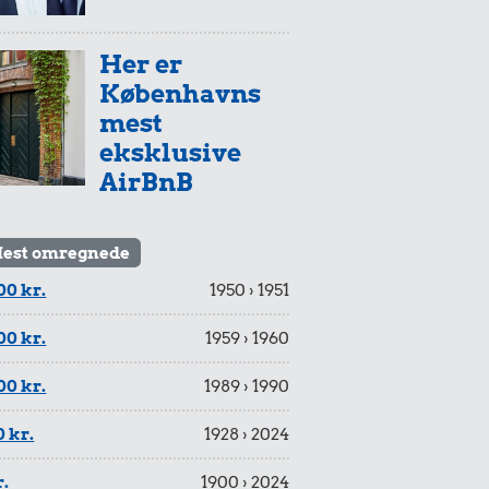
Her er
Københavns
mest
eksklusive
AirBnB
est omregnede
00 kr.
1950 › 1951
00 kr.
1959 › 1960
00 kr.
1989 › 1990
 kr.
1928 › 2024
r.
1900 › 2024