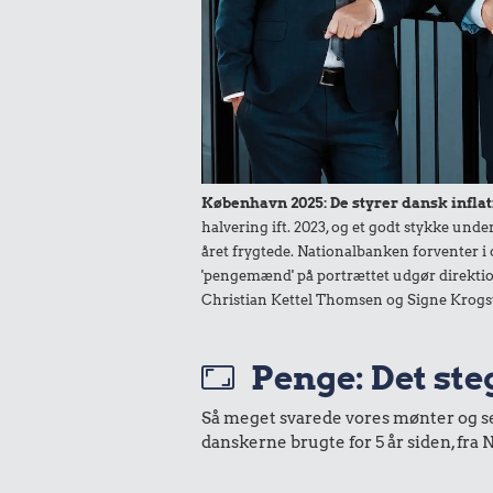
24 kr.
13 kr
Hotdog
Sodavan
København 2025: De styrer dansk inflat
51 kr.
halvering ift. 2023, og et godt stykke un
året frygtede. Nationalbanken forventer i 
1/2 kg kaffe
4.675 k
'pengemænd' på portrættet udgør direktio
Christian Kettel Thomsen og Signe Krogs
Kat
Penge: Det ste
531 kr.
Så meget svarede vores mønter og sedl
11 kr.
Flybillet,
danskerne brugte for 5 år siden, fr
København-
Syltede rød
Mallorca