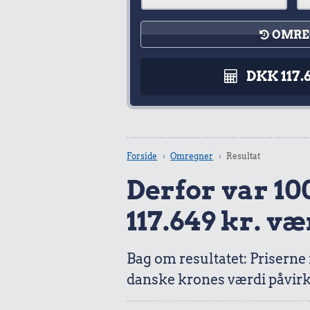
OMRE
DKK 117.
Forside
Omregner
Resultat
Derfor var 100
117.649 kr. væ
Bag om resultatet: Priserne
danske krones værdi påvirk