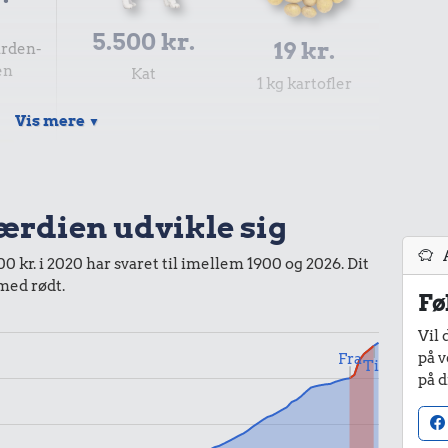
5.500 kr.
19 kr.
rden-
en
Kat
1 kg kartofler
Vis mere
▼
værdien udvikle sig
 kr. i 2020 har svaret til imellem 1900 og 2026. Dit
17.500 kr.
 med rødt.
Fø
Hund
3.200 kr.
Vil 
på v
Fra
Til
Komfur
l
på d