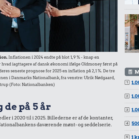
1 liter mælk
Æble
.
d
320 kr.
55 kr.
Taxatur,
1/3 kg marcipan
ion.
Inflationen i 2024 endte på blot 1,9 % - knap en
Hovedbanegården-
der hvad iagttagere af dansk økonomi ifølge Oldmoney først på
Lufthavnen
deres seneste prognose for 2025 en inflation på 2,1 %. De tre
M
r.
nen i Danmarks Nationalbank, fra venstre: Ulrik Nødgaard,
1.0
trup (Foto: Nationalbanken)
1.0
g de på 5 år
290 kr.
1.0
er i 2020 til i 2025. Billederne er af de kontanter,
Strygejern
25 kr.
500
a Nationalbankens daværende mønt- og seddelserie.
beder
Rugbrød
1 k