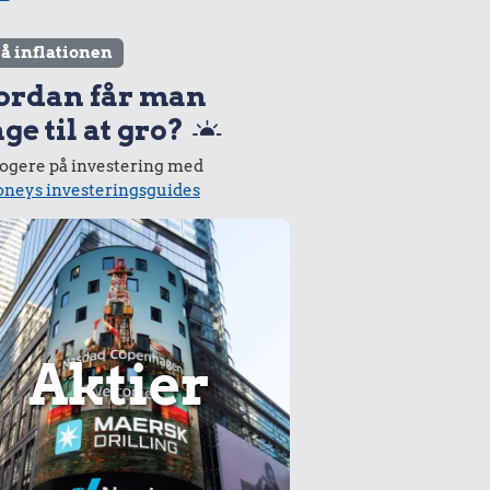
lå inflationen
ordan får man
ge til at gro?
logere på investering med
neys investeringsguides
Aktier