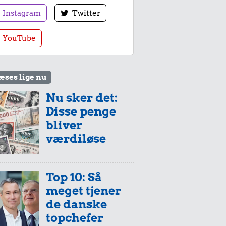
Instagram
Twitter
YouTube
æses lige nu
Nu sker det:
Disse penge
bliver
værdiløse
Top 10: Så
meget tjener
de danske
topchefer