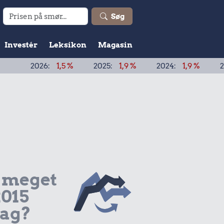
Søg
Investér
Leksikon
Magasin
:
1,5 %
2025:
1,9 %
2024:
1,9 %
2023:
3,3 %
 meget
2015
dag?