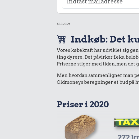
annonce
Indkøb: Det ku
Vores købekraft har udviklet sig ge
ting dyrere. Det påvirker f.eks. belø
Priserne stiger med tiden, men det 
Men hvordan sammenligner man peng
Oldmoneys beregninger et bud på hva
Priser i 2020
272 kr