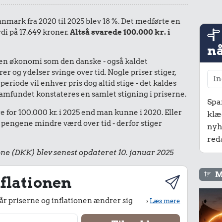
Danmark fra 2020 til 2025 blev 18 %. Det medførte en
di på 17.649 kroner.
Altså svarede 100.000 kr. i
nå
I en økonomi som den danske - også kaldet
r og ydelser svinge over tid. Nogle priser stiger,
periode vil enhver pris dog altid stige - det kaldes
le samfundet konstateres en samlet stigning i priserne.
Spa
 for 100.000 kr. i 2025 end man kunne i 2020. Eller
klæ
 pengene mindre værd over tid - derfor stiger
nyh
red
ne (DKK) blev senest opdateret 10. januar 2025
M
flationen
r priserne og inflationen ændrer sig
›
Læs mere