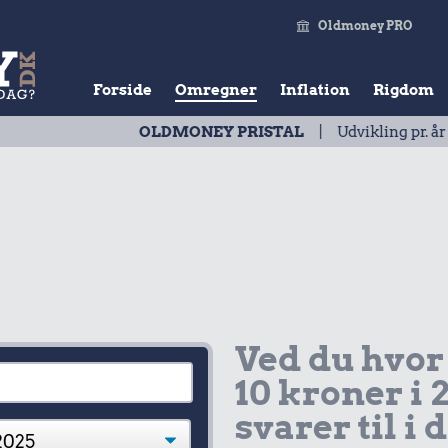
Oldmoney PRO
Forside
Omregner
Inflation
Rigdom
OLDMONEY PRISTAL
| Udvikling pr. år
2026
Ved du hvor
10 kroner i 
svarer til i 