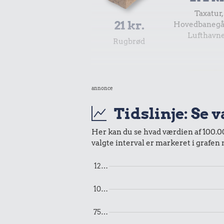
Taxatur,
21 kr.
Hovedbanegå
Lufthavn
Rugbrød
annonce
Tidslinje: Se 
Her kan du se hvad værdien af 100.000
30 kr.
valgte interval er markeret i grafen
Avis
11 kr.
12…
2 kg me
10…
75…