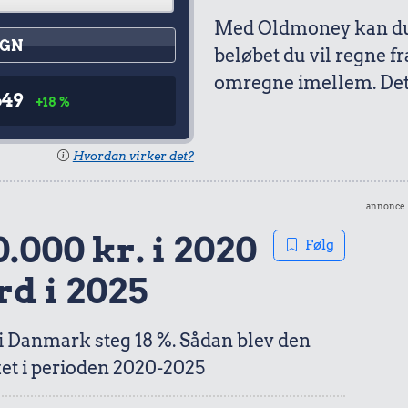
Med Oldmoney kan du 
GN
beløbet du vil regne fr
omregne imellem. Det 
649
+18 %
Hvordan virker det?
annonce
.000 kr. i 2020
Følg
rd i 2025
 i Danmark steg 18 %. Sådan blev den
et i perioden 2020-2025