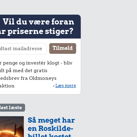
Vil du være foran
r priserne stiger?
r penge og investér klogt - bliv
dt på med det gratis
edsbrev fra Oldmoneys
aktion
›
Læs mere
est læste
Så meget har
en Roskilde-
billet kostet