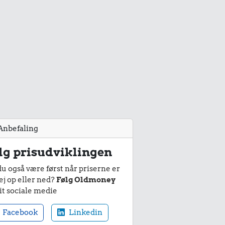
Anbefaling
lg prisudviklingen
du også være først når priserne er
ej op eller ned?
Følg Oldmoney
it sociale medie
Facebook
Linkedin