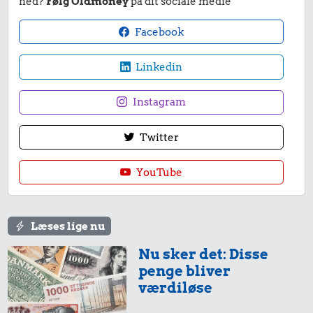
ned?
Følg Oldmoney
på dit sociale medie
Facebook
Linkedin
163 kr.
Instagram
10 liter benzin
418 kr.
Twitter
Dæk
240 kr.
YouTube
10 kg gas
Læses lige nu
Nu sker det: Disse
penge bliver
værdiløse