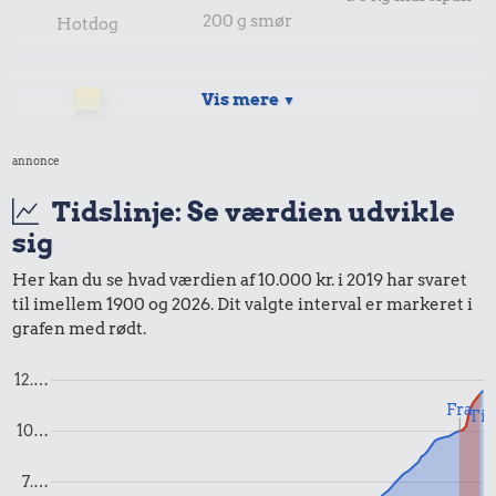
200 g smør
Hotdog
Vis mere
▼
annonce
Tidslinje: Se værdien udvikle
sig
Her kan du se hvad værdien af 10.000 kr. i 2019 har svaret
8,46 kr.
14 kr.
til imellem 1900 og 2026. Dit valgte interval er markeret i
Agurk
grafen med rødt.
1 dåse suppe
19 kr.
Husholdningssprit
12.…
Fra
Til
10…
7.…