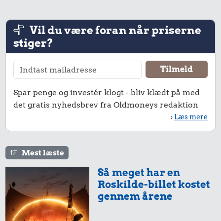
Vil du være foran når priserne
stiger?
16 kr.
1 kg kartofler
15 kr.
25 kr.
Pilsner
Is
Spar penge og investér klogt - bliv klædt på med
det gratis nyhedsbrev fra Oldmoneys redaktion
›
Læs mere
Mest læste
15 kr.
25 kr.
5,92 kr.
Så meget har en
Franskbrød
6 æg
Roskilde-billet kostet
Banan
gennem årene