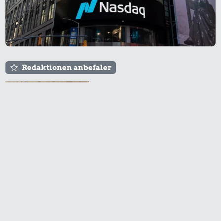
32 kr.
290 kr.
Bakke jordbær
Strygejern
320 kr.
Redaktionen anbefaler
Bukser
Agnes og Røde lejede
sig ind for 20 kr. -
hvad er det i dag?
320 kr.
Togbillet,
35 kr.
7,00 kr.
Aarhus-
Avis
København
Banan
Prisen på en tur i
biografen er steget på
få år