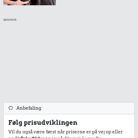
35 kr.
annonce
1/2 kg hakket
oksekød
15 kr.
135 kr.
Sodavand
Snaps
320 kr.
Taxatur,
Hovedbanegården-
Anbefaling
Lufthavnen
24 kr.
16 kr.
Følg prisudviklingen
Syltetøj
1 dåse suppe
Vil du også være først når priserne er på vej op eller