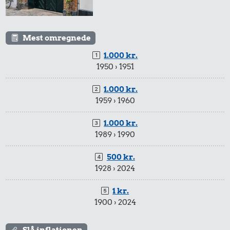
Mest omregnede
6.000 kr.
1.000 kr.
1,00 kr.
1950 › 1951
Cykel
9,00 kr.
Tyggegummi
1.000 kr.
100 g
1959 › 1960
flæskesvær
1.000 kr.
1989 › 1990
500 kr.
1928 › 2024
55 kr.
1 kr.
28 kr.
1/3 kg marcipan
1900 › 2024
10 kr.
Hotdog
Agurk