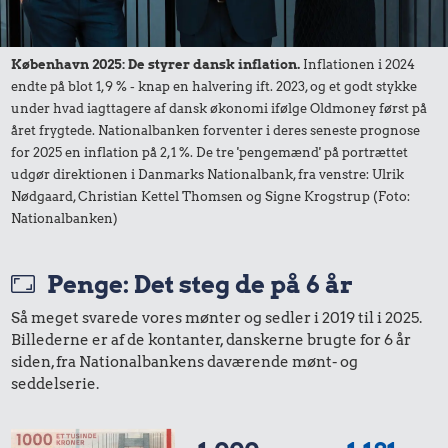
Syltede
100 g garn
rødbeder
København 2025: De styrer dansk inflation.
Inflationen i 2024
endte på blot 1,9 % - knap en halvering ift. 2023, og et godt stykke
under hvad iagttagere af dansk økonomi ifølge Oldmoney først på
året frygtede. Nationalbanken forventer i deres seneste prognose
for 2025 en inflation på 2,1 %. De tre 'pengemænd' på portrættet
udgør direktionen i Danmarks Nationalbank, fra venstre: Ulrik
Nødgaard, Christian Kettel Thomsen og Signe Krogstrup (Foto:
529 kr.
Nationalbanken)
16 kr.
Flybillet,
København-
10 karklude
Penge: Det steg de på 6 år
Mallorca
203 kr.
Så meget svarede vores mønter og sedler i 2019 til i 2025.
10 kg gas
Billederne er af de kontanter, danskerne brugte for 6 år
siden, fra Nationalbankens daværende mønt- og
seddelserie.