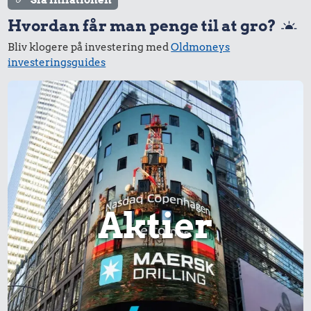
Slå inflationen
Hvordan får man penge til at gro?
Bliv klogere på investering med
Oldmoneys
investeringsguides
19 kr.
29 kr.
10 karklude
6 æg
13 kr.
Syltede
rødbeder
Aktier