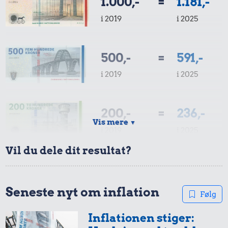
1.000,-
=
1.181,-
i 2019
i 2025
20 kr.
30 kr.
Røget sild
500,-
=
591,-
7,62 kr.
Avis
i 2019
i 2025
100 g
flæskesvær
200,-
=
236,-
Vis mere
▼
i 2019
i 2025
Vil du dele dit resultat?
100,-
=
118,-
271 kr.
i 2019
i 2025
Seneste nyt om inflation
Togbillet,
Følg
42 kr.
Aarhus-
Kylling
Inflationen stiger:
København
50,-
=
59,-