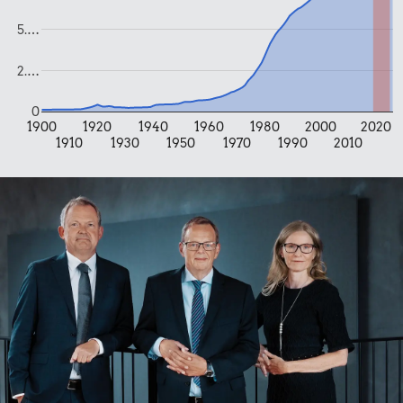
5.…
2.…
5,08 kr.
0
17 kr.
2.709 kr.
1900
1920
1940
1960
1980
2000
2020
Æble
1910
1930
1950
1970
1990
2010
1 kg havregryn
Komfur
30 kr.
1/2 kg hakket
11 kr.
38 kr.
oksekød