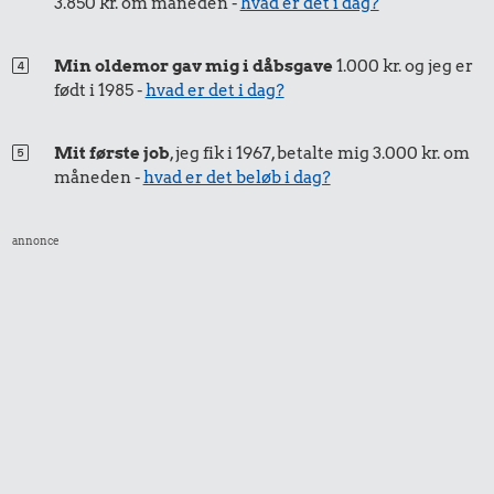
3.850 kr. om måneden -
hvad er det i dag?
Min oldemor gav mig i dåbsgave
1.000 kr. og jeg er
født i 1985 -
hvad er det i dag?
Mit første job
, jeg fik i 1967, betalte mig 3.000 kr. om
måneden -
hvad er det beløb i dag?
0,85 kr.
245 kr.
annonce
Tyggegummi
Strygejern
271 kr.
Bukser