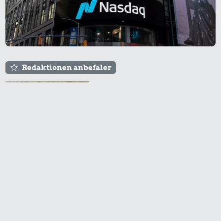
Redaktionen anbefaler
Agnes og Røde lejede
sig ind for 20 kr. -
hvad er det i dag?
Prisen på en tur i
biografen er steget på
få år