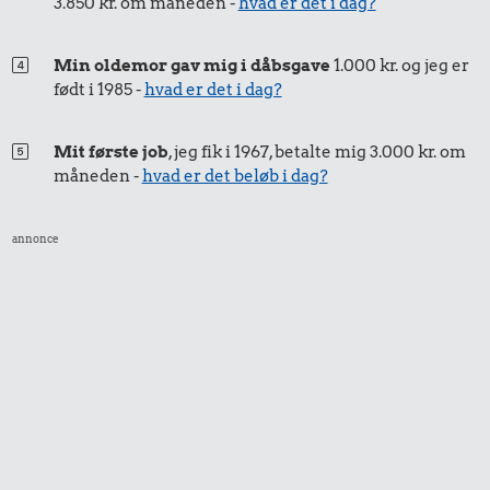
3.850 kr. om måneden -
hvad er det i dag?
4,38 kr.
3,76 kr.
Min oldemor gav mig i dåbsgave
1.000 kr. og jeg er
Banan
Æble
født i 1985 -
hvad er det i dag?
Mit første job
, jeg fik i 1967, betalte mig 3.000 kr. om
995 kr.
måneden -
hvad er det beløb i dag?
Samlet pris i 2000
annonce
Priser i 2025
24 kr.
35 kr.
29 kr.
Røget sild
Avis
6 æg