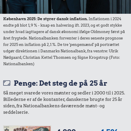
København 2025: De styrer dansk inflation.
Inflationen i 2024
endte på blot 1,9 % - knap en halvering ift. 2023, og et godt stykke
38 kr.
under hvad iagttagere af dansk økonomi ifølge Oldmoney først på
5,64 kr.
1/2 kg skæreost
året frygtede. Nationalbanken forventer i deres seneste prognose
100 g
for 2025 en inflation på 2,1 %. De tre 'pengemænd' på portrættet
200 kr.
flæskesvær
udgør direktionen i Danmarks Nationalbank, fra venstre: Ulrik
Bukser
Nødgaard, Christian Kettel Thomsen og Signe Krogstrup (Foto:
Nationalbanken)
Penge: Det steg de på 25 år
Så meget svarede vores mønter og sedler i 2000 til i 2025.
Billederne er af de kontanter, danskerne brugte for 25 år
siden, fra Nationalbankens daværende mønt- og
seddelserie.
15 kr.
Røget sild
10 kr.