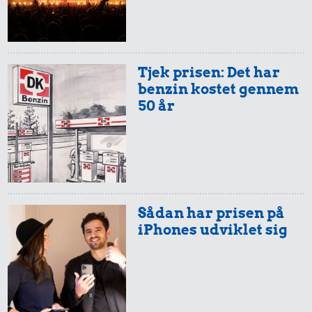
95 kr.
32 kr.
16 kr.
Biografbillet
Bakke jordbær
1 dåse suppe
Tjek prisen: Det har
benzin kostet gennem
50 år
25 kr.
24 kr.
Sådan har prisen på
200 g smør
45 kr.
iPhones udviklet sig
Syltetøj
100 g garn