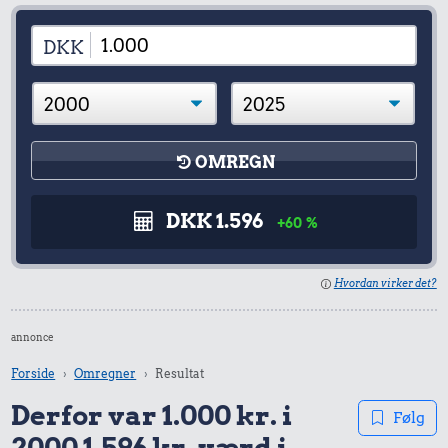
DKK
OMREGN
DKK 1.596
+60 %
Hvordan virker det?
annonce
Forside
Omregner
Resultat
Derfor var 1.000 kr. i
Følg
2000 1.596 kr. værd i