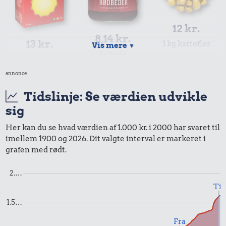
12 kr.
8,14 kr.
13 kr.
1 kg kartofler
Vis mere
▼
Syltede
1 kg havregryn
rødbeder
annonce
Tidslinje: Se værdien udvikle
sig
Her kan du se hvad værdien af 1.000 kr. i 2000 har svaret til
imellem 1900 og 2026. Dit valgte interval er markeret i
grafen med rødt.
2.…
18 kr.
Til
Hotdog
7,83 kr.
1.5…
9,40 kr.
2 kg mel
Fra