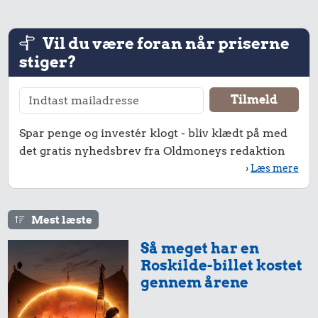
Vil du være foran når priserne
stiger?
320 kr.
Togbillet,
Spar penge og investér klogt - bliv klædt på med
Aarhus-
19 kr.
det gratis nyhedsbrev fra Oldmoneys redaktion
København
1 kg kartofler
›
Læs mere
23 kr.
Husholdningssprit
Mest læste
Så meget har en
Roskilde-billet kostet
gennem årene