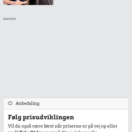
annonce
55 kr.
60 kr.
1/3 kg marcipan
1/2 kg skæreost
15 kr.
Sodavand
Anbefaling
Følg prisudviklingen
28 kr.
7,00 kr.
27 kr.
Vil du også være først når priserne er på vej op eller
Hotdog