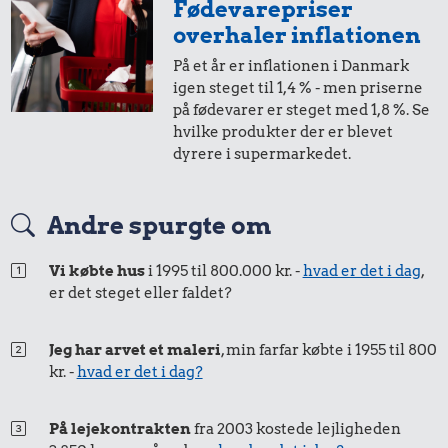
Fødevarepriser
i 2000
i 2025
overhaler inflationen
På et år er inflationen i Danmark
1,-
=
2,-
igen steget til 1,4 % - men priserne
på fødevarer er steget med 1,8 %. Se
i 2000
i 2025
hvilke produkter der er blevet
dyrere i supermarkedet.
50 øre
=
0,80,-
16 kr.
Andre spurgte om
200 g smør
i 2000
i 2025
28 kr.
38 kr.
Vi købte hus
i 1995 til 800.000 kr. -
hvad er det i dag
,
100 g garn
1/2 kg kaffe
er det steget eller faldet?
25 øre
=
0,40,-
i 2000
i 2025
Jeg har arvet et maleri
, min farfar købte i 1955 til 800
kr. -
hvad er det i dag?
På lejekontrakten
fra 2003 kostede lejligheden