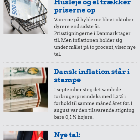
Husleje og el trækker
i 2000
i 2025
priserne op
0,63 kr.
Varerne på hylderne blev i oktober
102 kr.
Tyggegummi
15 kr.
dyrere end sidste år.
20,-
=
32,-
10 liter benzin
Prisstigningerne i Danmark tager
Syltetøj
til. Men inflationen holder sig
i 2000
i 2025
under målet på to procent, viser nye
tal.
10,-
=
16,-
Dansk inflation står i
i 2000
i 2025
stampe
I september steg det samlede
forbrugerprisindeks med 1,3 % i
5,-
=
8,-
11 kr.
forhold til samme måned året før. I
60 kr.
august var den tilsvarende stigning
i 2000
i 2025
Franskbrød
Biografbillet
bare 0,1 % højere.
85 kr.
2,-
=
3,-
Nye tal:
Snaps