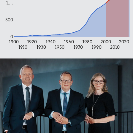
Sodavand
1.…
500
0
1900
1920
1940
1960
1980
2000
2020
1910
1930
1950
1970
1990
2010
18 kr.
6 æg
9,08 kr.
19 kr.
1 liter mælk
Is