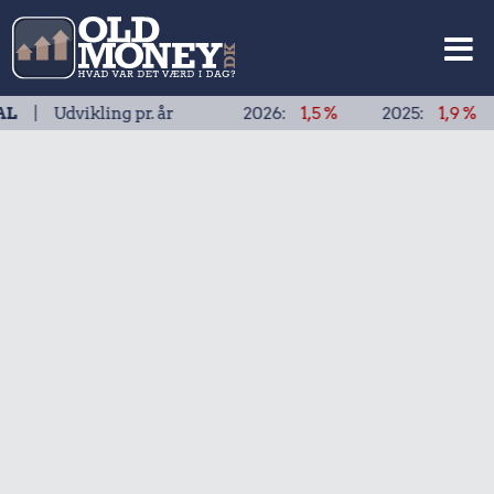
ikling pr. år
2026:
1,5 %
2025:
1,9 %
2024: