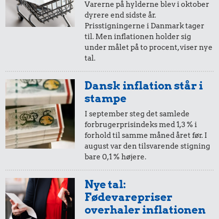
Varerne på hylderne blev i oktober
dyrere end sidste år.
10,-
=
31,-
Prisstigningerne i Danmark tager
til. Men inflationen holder sig
i 1981
i 2025
under målet på to procent, viser nye
tal.
5,-
=
16,-
Dansk inflation står i
i 1981
i 2025
stampe
I september steg det samlede
forbrugerprisindeks med 1,3 % i
10 øre
=
0,31,-
forhold til samme måned året før. I
august var den tilsvarende stigning
i 1981
i 2025
bare 0,1 % højere.
5 øre
=
0,16,-
Nye tal:
Fødevarepriser
i 1981
i 2025
overhaler inflationen