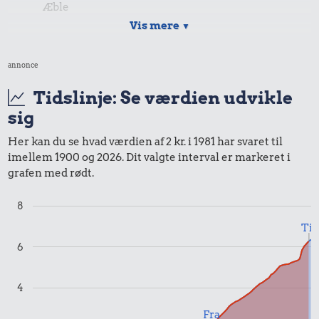
Æble
Vis mere
▼
1,92 kr.
annonce
Samlet pris i 1981
Tidslinje: Se værdien udvikle
sig
Priser i 2025
Her kan du se hvad værdien af 2 kr. i 1981 har svaret til
imellem 1900 og 2026. Dit valgte interval er markeret i
grafen med rødt.
8
1,00 kr.
Til
Tyggegummi
6
1,00 kr.
4
Samlet pris i 2025
Fra