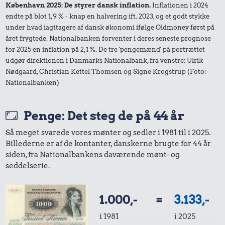
København 2025: De styrer dansk inflation.
Inflationen i 2024
endte på blot 1,9 % - knap en halvering ift. 2023, og et godt stykke
under hvad iagttagere af dansk økonomi ifølge Oldmoney først på
året frygtede. Nationalbanken forventer i deres seneste prognose
for 2025 en inflation på 2,1 %. De tre 'pengemænd' på portrættet
udgør direktionen i Danmarks Nationalbank, fra venstre: Ulrik
Nødgaard, Christian Kettel Thomsen og Signe Krogstrup (Foto:
Nationalbanken)
Penge: Det steg de på 44 år
Så meget svarede vores mønter og sedler i 1981 til i 2025.
Billederne er af de kontanter, danskerne brugte for 44 år
siden, fra Nationalbankens daværende mønt- og
seddelserie.
1.000,-
=
3.133,-
i 1981
i 2025