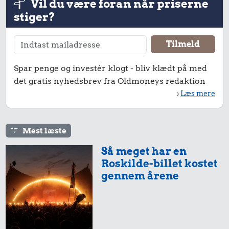
Vil du være foran når priserne
stiger?
Spar penge og investér klogt - bliv klædt på med
det gratis nyhedsbrev fra Oldmoneys redaktion
›
Læs mere
Mest læste
Så meget har en
Roskilde-billet kostet
gennem årene