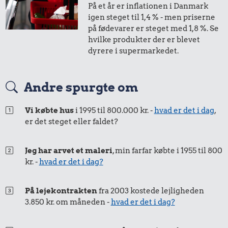
På et år er inflationen i Danmark
igen steget til 1,4 % - men priserne
på fødevarer er steget med 1,8 %. Se
hvilke produkter der er blevet
dyrere i supermarkedet.
Andre spurgte om
Vi købte hus
i 1995 til 800.000 kr. -
hvad er det i dag
,
er det steget eller faldet?
Jeg har arvet et maleri
, min farfar købte i 1955 til 800
kr. -
hvad er det i dag?
På lejekontrakten
fra 2003 kostede lejligheden
3.850 kr. om måneden -
hvad er det i dag?