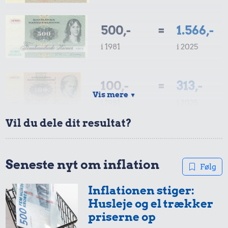
500,-
=
1.566,-
i 1981
i 2025
100,-
=
313,-
Vis mere
▼
i 1981
i 2025
Vil du dele dit resultat?
50,-
=
157,-
i 1981
i 2025
Seneste nyt om inflation
Følg
Inflationen stiger:
20,-
=
63,-
Husleje og el trækker
i 1981
i 2025
priserne op