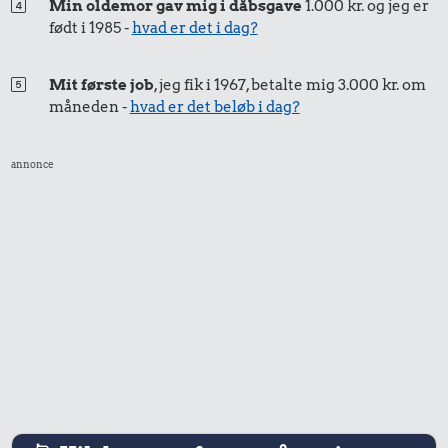
Min oldemor gav mig i dåbsgave
1.000 kr. og jeg er
født i 1985 -
hvad er det i dag?
Mit første job
, jeg fik i 1967, betalte mig 3.000 kr. om
måneden -
hvad er det beløb i dag?
annonce