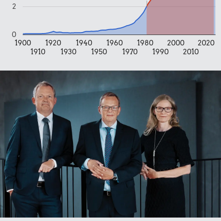
2
Udvalgte varer fra danskernes indkøbskurv gennem tiderne.
Priser i nutidskroner er estimeret af Oldmoney. Priser i
0
datidskroner er på baggrund af forbrugerprisindekset fra
1900
1920
1940
1960
1980
2000
2020
Danmarks Statistik.
1910
1930
1950
1970
1990
2010