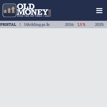
| Udvikling pr. år
2026:
1,5 %
2025:
1,9 %