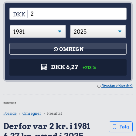
DKK
OMREGN
DKK 6,27
+213 %
Hvordan virker det?
annonce
Forside
Omregner
Resultat
Derfor var 2 kr. i 1981
Følg
6,27 kr. værd i 2025