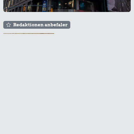
Redaktionen anbefaler
Agnes og Røde lejede
sig ind for 20 kr. -
hvad er det i dag?
Prisen på en tur i
biografen er steget på
få år