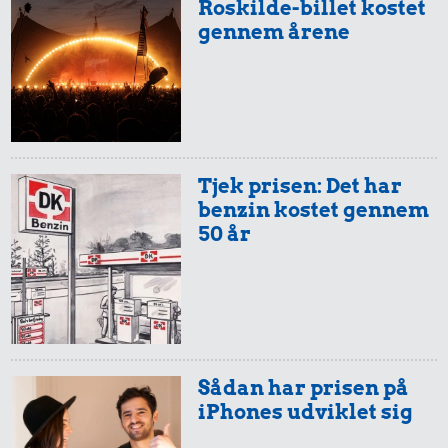
1.756 kr.
19 kr.
Roskilde-billet kostet
København-
gennem årene
Kat
1/2 kg skæreost
Mallorca
Tjek prisen: Det har
benzin kostet gennem
50 år
7,98 kr.
2,87 kr.
200 g smør
100 g
7,18 kr.
flæskesvær
Husholdningssprit
Sådan har prisen på
iPhones udviklet sig