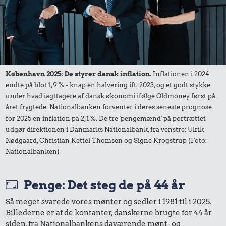
9,26 kr.
3,19 kr.
133 kr.
6 æg
Agurk
Dæk
København 2025: De styrer dansk inflation.
Inflationen i 2024
endte på blot 1,9 % - knap en halvering ift. 2023, og et godt stykke
under hvad iagttagere af dansk økonomi ifølge Oldmoney først på
året frygtede. Nationalbanken forventer i deres seneste prognose
for 2025 en inflation på 2,1 %. De tre 'pengemænd' på portrættet
udgør direktionen i Danmarks Nationalbank, fra venstre: Ulrik
Nødgaard, Christian Kettel Thomsen og Signe Krogstrup (Foto:
Nationalbanken)
5,75 kr.
16 kr.
Penge: Det steg de på 44 år
Franskbrød
Kylling
4,95 kr.
Så meget svarede vores mønter og sedler i 1981 til i 2025.
Billederne er af de kontanter, danskerne brugte for 44 år
1 kg sukker
siden, fra Nationalbankens daværende mønt- og