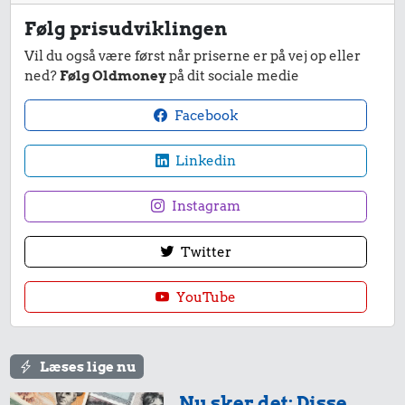
1/2 kg hakket
Følg prisudviklingen
oksekød
Vil du også være først når priserne er på vej op eller
ned?
Følg Oldmoney
på dit sociale medie
80.299 kr.
Facebook
Samlet pris i 1981
Linkedin
Priser i 2025
Instagram
Twitter
YouTube
24 kr.
25 kr.
Røget sild
290 kr.
200 g smør
Strygejern
Læses lige nu
Nu sker det: Disse