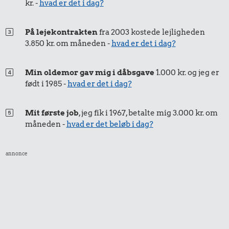
kr. -
hvad er det i dag?
Bil
Hund
5,75 kr.
På lejekontrakten
fra 2003 kostede lejligheden
3.850 kr. om måneden -
hvad er det i dag?
Pilsner
Min oldemor gav mig i dåbsgave
1.000 kr. og jeg er
født i 1985 -
hvad er det i dag?
Mit første job
, jeg fik i 1967, betalte mig 3.000 kr. om
måneden -
hvad er det beløb i dag?
annonce
1,92 kr.
3,99 kr.
Æble
77 kr.
2 kg mel
10 kg gas