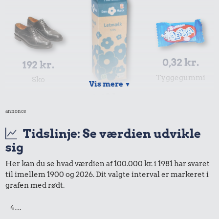
0,32 kr.
192 kr.
Tyggegummi
Sko
Vis mere
▼
4,63 kr.
annonce
1 liter mælk
Tidslinje: Se værdien udvikle
sig
Her kan du se hvad værdien af 100.000 kr. i 1981 har svaret
til imellem 1900 og 2026. Dit valgte interval er markeret i
grafen med rødt.
7,66 kr.
4…
2,23 kr.
Røget sild
8,62 kr.