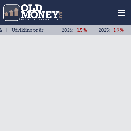
kling pr. år
2026:
1,5 %
2025:
1,9 %
2024:
1