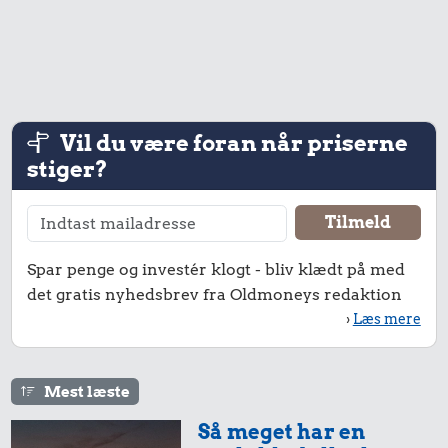
Vil du være foran når priserne
stiger?
93 kr.
4,15 kr.
Strygejern
4,79 kr.
Syltede
Spar penge og investér klogt - bliv klædt på med
rødbeder
Sodavand
det gratis nyhedsbrev fra Oldmoneys redaktion
›
Læs mere
Mest læste
200 kr.
Så meget har en
Flybillet,