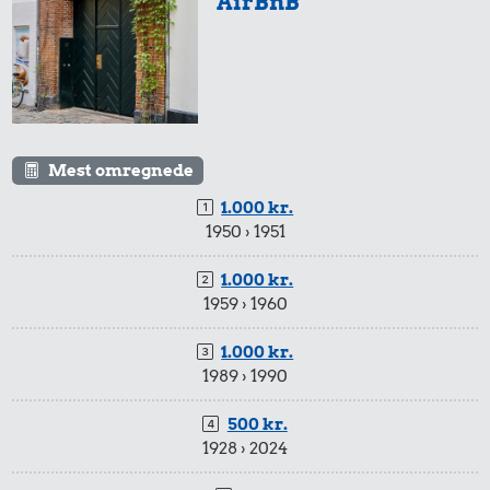
AirBnB
10 liter benzin
Mest omregnede
1.000 kr.
1950 › 1951
1.000 kr.
24 kr.
1959 › 1960
240 kr.
Syltetøj
15 kr.
1.000 kr.
10 kg gas
1 liter mælk
1989 › 1990
500 kr.
1928 › 2024