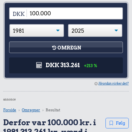
DKK
OMREGN
DKK 313.261
+213 %
Hvordan virker det?
annonce
Forside
Omregner
Resultat
Derfor var 100.000 kr. i
Følg
1981 313.261 kr. værd i