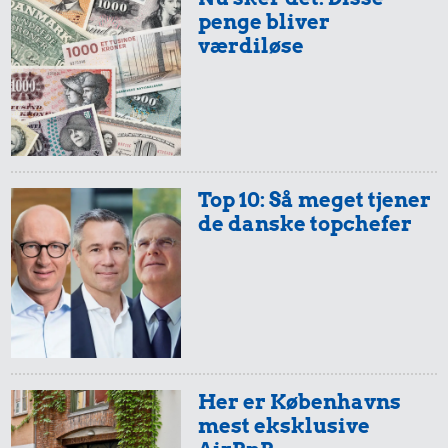
penge bliver
værdiløse
29 kr.
32 kr.
6 æg
Bakke jordbær
Top 10: Så meget tjener
20 kr.
de danske topchefer
1 kg havregryn
Her er Københavns
19 kr.
60 kr.
mest eksklusive
163 kr.
10 karklude
1/2 kg skæreost