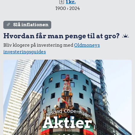
1 kr.
1900 › 2024
Slå inflationen
Hvordan får man penge til at gro?
6.000 kr.
Bliv klogere på investering med
Oldmoneys
Cykel
60 kr.
135 kr.
investeringsguides
1/2 kg kaffe
Snaps
17.500 kr.
18 kr.
600 kr.
Hund
Franskbrød
Aktier
Sko