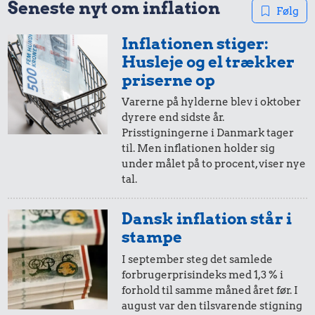
Seneste nyt om inflation
Følg
10 kr.
Bakke jordbær
Inflationen stiger:
20,-
=
63,-
Husleje og el trækker
19 kr.
9,58 kr.
i 1981
i 2025
priserne op
1/2 kg kaffe
Is
Varerne på hylderne blev i oktober
dyrere end sidste år.
10,-
=
31,-
Prisstigningerne i Danmark tager
til. Men inflationen holder sig
i 1981
i 2025
under målet på to procent, viser nye
tal.
102 kr.
5,-
=
16,-
Dansk inflation står i
Togbillet,
i 1981
i 2025
Aarhus-
7,98 kr.
stampe
København
14 kr.
Rugbrød
I september steg det samlede
forbrugerprisindeks med 1,3 % i
100 g garn
10 øre
=
0,31,-
forhold til samme måned året før. I
august var den tilsvarende stigning
i 1981
i 2025