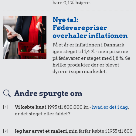
bare 0,1 % højere.
5 øre
=
0,16,-
Nye tal:
Fødevarepriser
i 1981
i 2025
102 kr.
overhaler inflationen
Taxatur,
På et år er inflationen i Danmark
Hovedbanegården-
1.915 kr.
igen steget til 1,4 % - men priserne
Lufthavnen
på fødevarer er steget med 1,8 %. Se
1.022 kr.
Cykel
hvilke produkter der er blevet
Komfur
dyrere i supermarkedet.
Andre spurgte om
Vi købte hus
i 1995 til 800.000 kr. -
hvad er det i dag
,
er det steget eller faldet?
Jeg har arvet et maleri
, min farfar købte i 1955 til 800
68.633 kr.
5.586 kr.