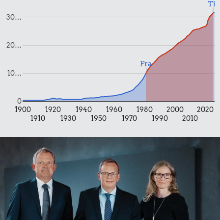
Til
Banan
200 g
30…
chokolade
20…
Fra
10…
0
1900
1920
1940
1960
1980
2000
2020
1910
1930
1950
1970
1990
2010
30 kr.
Biografbillet
43 kr.
102 kr.
Snaps
Bukser