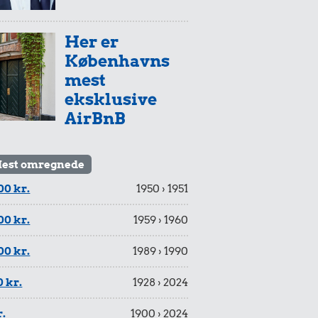
Her er
Københavns
mest
eksklusive
AirBnB
est omregnede
00 kr.
1950 › 1951
00 kr.
1959 › 1960
00 kr.
1989 › 1990
 kr.
1928 › 2024
r.
1900 › 2024