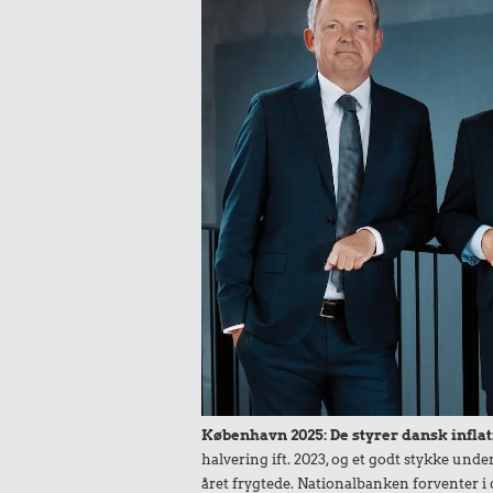
0,32 kr.
0,38 k
2 kg mel
Sodavan
København 2025: De styrer dansk inflat
0,61 kr.
halvering ift. 2023, og et godt stykke un
året frygtede. Nationalbanken forventer i 
Røget sild