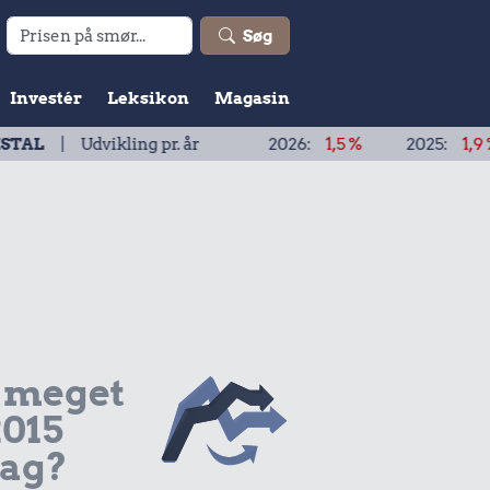
Søg
Investér
Leksikon
Magasin
ikling pr. år
2026:
1,5 %
2025:
1,9 %
2024:
 meget
2015
dag?