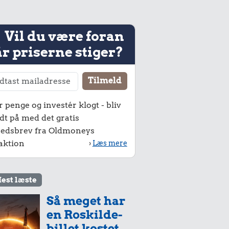
Vil du være foran
r priserne stiger?
r penge og investér klogt - bliv
dt på med det gratis
edsbrev fra Oldmoneys
aktion
›
Læs mere
est læste
Så meget har
en Roskilde-
billet kostet