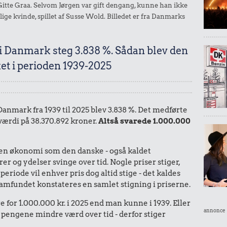
Gitte Graa. Selvom Jørgen var gift dengang, kunne han ikke
ge kvinde, spillet af Susse Wold. Billedet er fra Danmarks
 i Danmark steg 3.838 %. Sådan blev den
et i perioden 1939-2025
 Danmark fra 1939 til 2025 blev 3.838 %. Det medførte
 værdi på 38.370.892 kroner.
Altså svarede 1.000.000
I en økonomi som den danske - også kaldet
r og ydelser svinge over tid. Nogle priser stiger,
periode vil enhver pris dog altid stige - det kaldes
le samfundet konstateres en samlet stigning i priserne.
 for 1.000.000 kr. i 2025 end man kunne i 1939. Eller
annonce
 pengene mindre værd over tid - derfor stiger