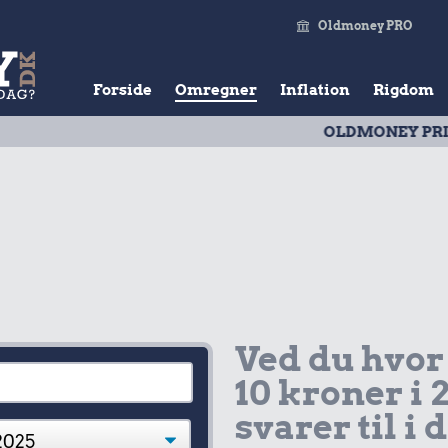
Oldmoney PRO
Forside
Omregner
Inflation
Rigdom
OLDMONEY PRISTAL
| Udv
Ved du hvor
10 kroner i 
svarer til i 