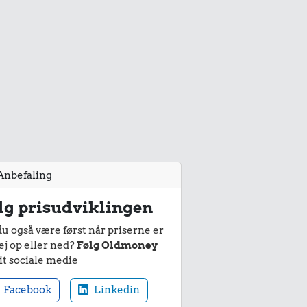
Anbefaling
lg prisudviklingen
du også være først når priserne er
ej op eller ned?
Følg Oldmoney
it sociale medie
Facebook
Linkedin