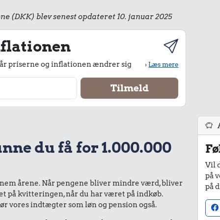
ne (DKK) blev senest opdateret 10. januar 2025
flationen
r priserne og inflationen ændrer sig
›
Læs mere
nne du få for 1.000.000
Fø
Vil 
på v
nnem årene. Når pengene bliver mindre værd, bliver
på d
bet på kvitteringen, når du har været på indkøb.
gør vores indtægter som løn og pension også.