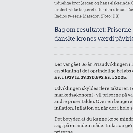
uduelige bror Jørgen og hans elskerinde, 
undertrykke begæret efter den uimodståeli
Radios tv-serie Matador. (Foto: DR)
Bag om resultatet: Priserne
danske krones værdi påvirk
Der var gået 86 år. Prisudviklingen i
en stigning i det oprindelige beløbs
kr. i 1939 til 39.370.892 kr. i 2025
.
Udviklingen skyldes flere faktorer. 
markedsøkonomi - vil priserne på vare
andre priser falder. Over en længere 
inflation. Inflation er, når der i he
Det betyder, at du kunne købe mindre
sagt på en anden måde: Inflation gør
priserne.