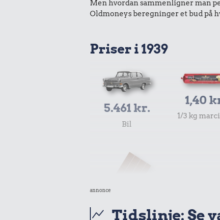
Men hvordan sammenligner man peng
Oldmoneys beregninger et bud på hva
Priser i 1939
1,40 k
5.461 kr.
1/3 kg marc
Bil
annonce
Tidslinje: Se 
0,18 k