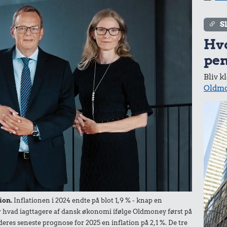
19 kr.
10 karklude
S
13 kr.
Hv
2 kg mel
pen
Bliv k
Oldmo
r.
d
625 kr.
Flybillet,
København-
9,00 kr.
Mallorca
100 g flæskesvær
ion.
Inflationen i 2024 endte på blot 1,9 % - knap en
der hvad iagttagere af dansk økonomi ifølge Oldmoney først på
deres seneste prognose for 2025 en inflation på 2,1 %. De tre