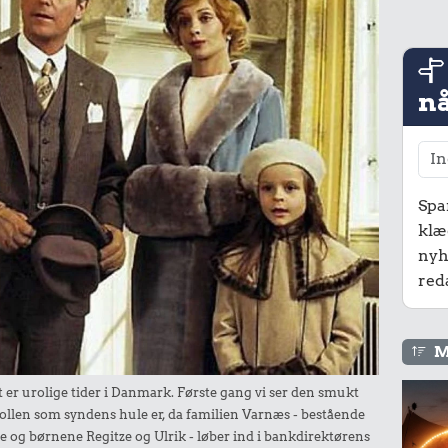
nå
Spa
klæ
nyh
red
M
 er urolige tider i Danmark. Første gang vi ser den smukt
ollen som syndens hule er, da familien Varnæs - bestående
 og børnene Regitze og Ulrik - løber ind i bankdirektørens