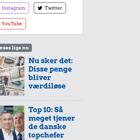
Instagram
Twitter
YouTube
æses lige nu
Nu sker det:
Disse penge
bliver
værdiløse
Top 10: Så
meget tjener
de danske
topchefer