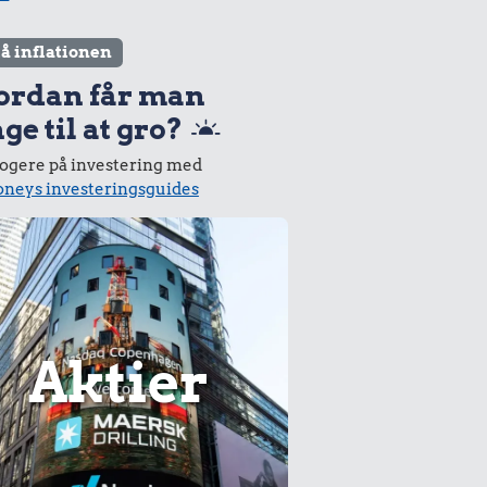
lå inflationen
ordan får man
ge til at gro?
logere på investering med
neys investeringsguides
Aktier