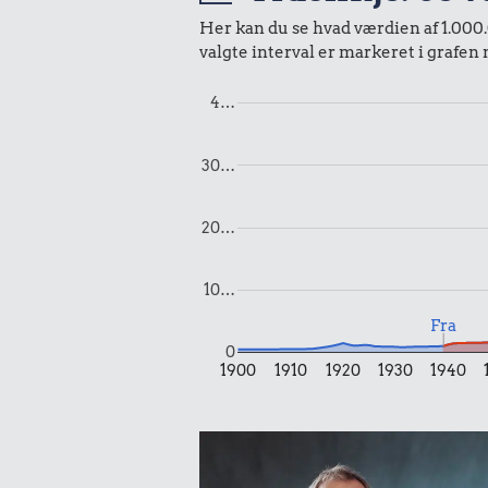
0,69 kr.
Her kan du se hvad værdien af 1.000.0
Banan
200 g chokolade
valgte interval er markeret i grafen
4…
30…
20…
0,03 k
10…
Tyggegu
Fra
0
8,13 kr.
1900
1910
1920
1930
1940
Bukser