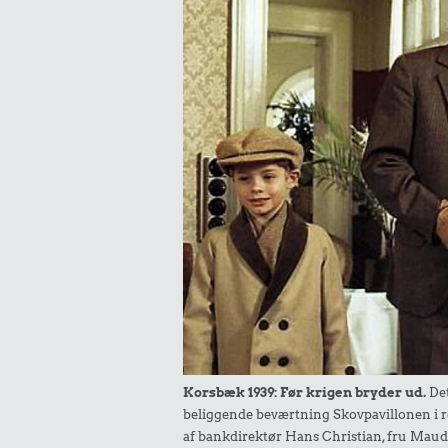
Korsbæk 1939: Før krigen bryder ud.
Det
beliggende beværtning Skovpavillonen i r
af bankdirektør Hans Christian, fru Maude