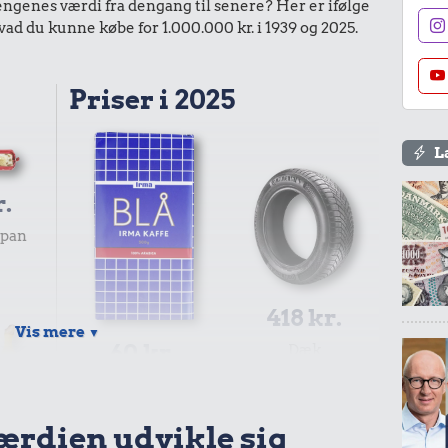
enes værdi fra dengang til senere? Her er ifølge
d du kunne købe for 1.000.000 kr. i 1939 og 2025.
Priser i 2025
L
r.
ipan
418 kr.
Vis mere
▼
60 kr.
Dæk
1/2 kg kaffe
værdien udvikle sig
r.