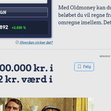
Med Oldmoney kan du 
GN
beløbet du vil regne fr
omregne imellem. Det 
.892
+3.838 %
Hvordan virker det?
annonce
00.000 kr. i
Følg
2 kr. værd i