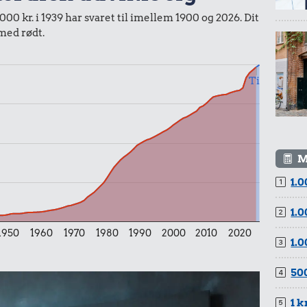
00 kr. i 1939 har svaret til imellem 1900 og 2026. Dit
 med rødt.
Til
600 kr.
Sko
15 kr.
M
r.
1 liter mælk
1.0
mmi
1.0
1950
1960
1970
1980
1990
2000
2010
2020
1.0
500
1 k