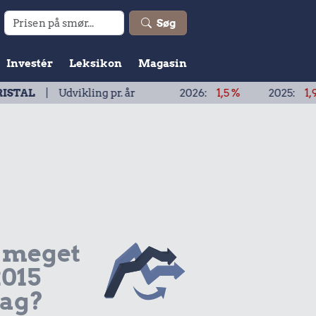
Søg
Investér
Leksikon
Magasin
vikling pr. år
2026:
1,5 %
2025:
1,9 %
2024
 meget
2015
dag?