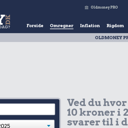
Oldmoney PRO
Forside
Omregner
Inflation
Rigdom
OLDMONEY PRISTAL
| Ud
Ved du hvor
10 kroner i 
svarer til i 