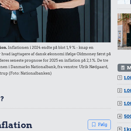
r.
lk
ion.
Inflationen i 2024 endte på blot 1,9 % - knap en
der hvad iagttagere af dansk økonomi ifølge Oldmoney først på
deres seneste prognose for 2025 en inflation på 2,1 %. De tre
nen i Danmarks Nationalbank, fra venstre: Ulrik Nødgaard,
M
trup (Foto: Nationalbanken)
1.0
r.
1.0
t?
l
1.0
500
nflation
Følg
1 k