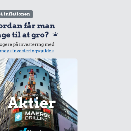
lå inflationen
ordan får man
ge til at gro?
logere på investering med
neys investeringsguides
Aktier