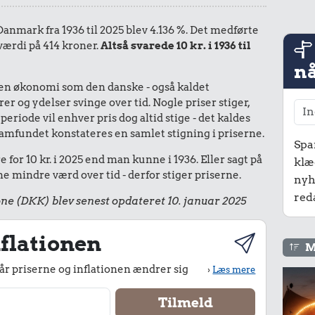
 Danmark fra 1936 til 2025 blev 4.136 %. Det medførte
 værdi på 414 kroner.
Altså svarede 10 kr. i 1936 til
nå
I en økonomi som den danske - også kaldet
r og ydelser svinge over tid. Nogle priser stiger,
periode vil enhver pris dog altid stige - det kaldes
le samfundet konstateres en samlet stigning i priserne.
Spa
for 10 kr. i 2025 end man kunne i 1936. Eller sagt på
klæ
 mindre værd over tid - derfor stiger priserne.
nyh
red
ne (DKK) blev senest opdateret 10. januar 2025
flationen
M
r priserne og inflationen ændrer sig
›
Læs mere