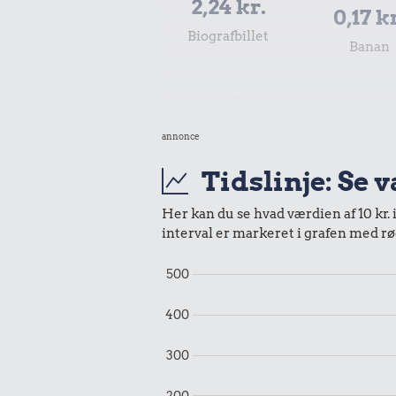
2,24 kr.
0,17 k
Biografbillet
Banan
annonce
Tidslinje: Se 
Her kan du se hvad værdien af 10 kr. 
interval er markeret i grafen med rø
500
0,37 k
3,19 kr.
1 kg sukk
400
Snaps
300
200