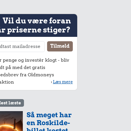
Vil du være foran
r priserne stiger?
r penge og investér klogt - bliv
dt på med det gratis
edsbrev fra Oldmoneys
aktion
›
Læs mere
est læste
Så meget har
en Roskilde-
billet kostet