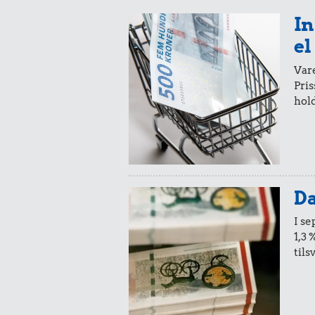
In
1,42 kr.
el
1/2 kg skæreost
Vare
Pris
hold
9,95 kr.
Samlet pris i 1936
Udvalgte varer fra danskernes indkøbs
Oldmoney. Priser i datidskroner er på 
Da
I s
1,3 
tils