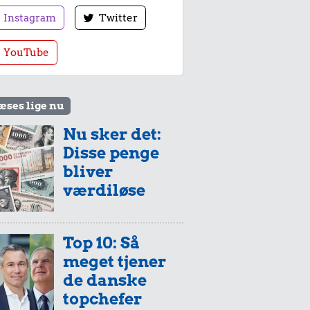
Instagram
Twitter
YouTube
æses lige nu
Nu sker det:
Disse penge
bliver
værdiløse
Top 10: Så
meget tjener
de danske
topchefer