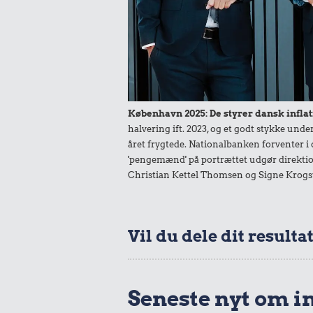
0,34 k
1 liter mæ
København 2025: De styrer dansk inflat
halvering ift. 2023, og et godt stykke un
året frygtede. Nationalbanken forventer i 
'pengemænd' på portrættet udgør direktio
0,68 kr.
Christian Kettel Thomsen og Signe Krogs
6 æg
0,30 k
Vil du dele dit resulta
2 kg me
Seneste nyt om i