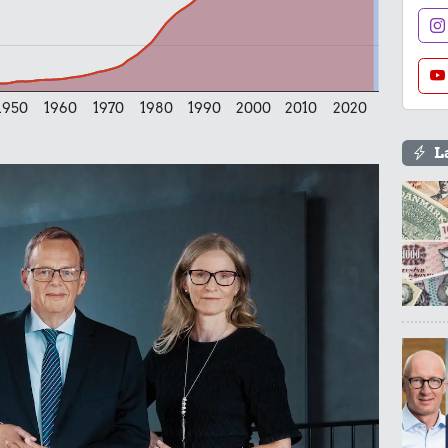
r.
1950
1960
1970
1980
1990
2000
2010
2020
mmi
L