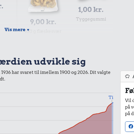
r.
1,00 kr.
Tyggegummi
9,00 kr.
Vis mere
▼
100 g flæskesvær
værdien udvikle sig
i 1936 har svaret til imellem 1900 og 2026. Dit valgte
dt.
Fø
r.
Til
Vil 
er
på v
på d