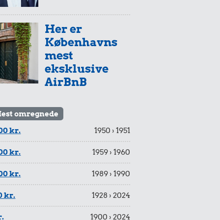
Her er
Københavns
mest
eksklusive
AirBnB
est omregnede
00 kr.
1950 › 1951
00 kr.
1959 › 1960
00 kr.
1989 › 1990
 kr.
1928 › 2024
r.
1900 › 2024