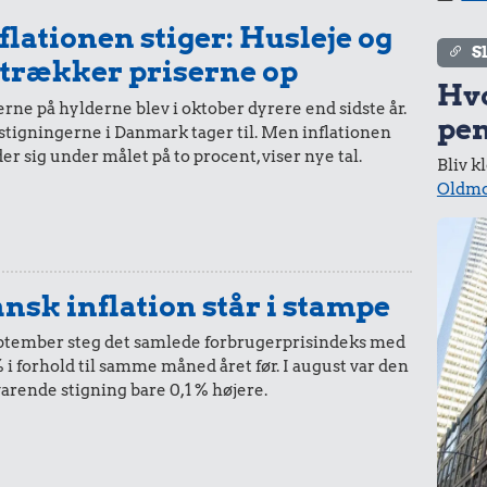
flationen stiger: Husleje og
S
 trækker priserne op
Hv
rne på hylderne blev i oktober dyrere end sidste år.
pen
stigningerne i Danmark tager til. Men inflationen
er sig under målet på to procent, viser nye tal.
Bliv k
10 kr.
Oldmo
Samlet pris i 2025
kurv gennem tiderne. Priser i nutidskroner er estimeret af
baggrund af forbrugerprisindekset fra Danmarks Statistik.
nsk inflation står i stampe
eptember steg det samlede forbrugerprisindeks med
% i forhold til samme måned året før. I august var den
varende stigning bare 0,1 % højere.