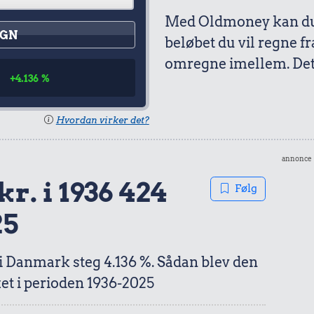
Med Oldmoney kan du 
GN
beløbet du vil regne fr
omregne imellem. Det 
4
+4.136 %
Hvordan virker det?
annonce
kr. i 1936 424
Følg
25
 i Danmark steg 4.136 %. Sådan blev den
et i perioden 1936-2025