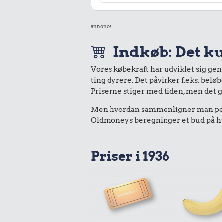
annonce
Indkøb: Det ku
Vores købekraft har udviklet sig ge
ting dyrere. Det påvirker f.eks. belø
Priserne stiger med tiden, men det 
Men hvordan sammenligner man peng
Oldmoneys beregninger et bud på hva
Priser i 1936