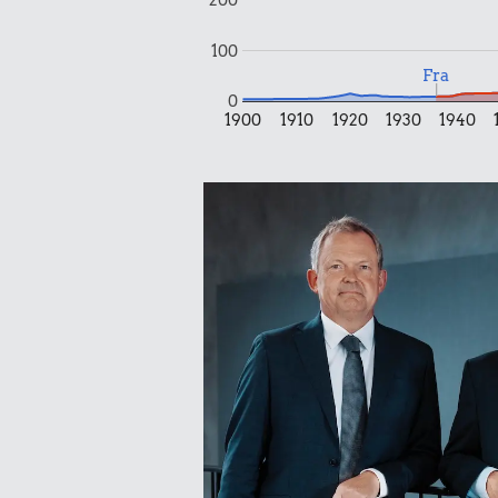
100
Fra
0
0,02 k
1900
1910
1920
1930
1940
0,57 kr.
Tyggegu
Syltetøj
0,66 kr.
Hotdog