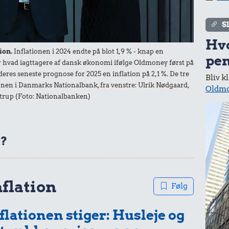
S
.
Hv
,
ion.
Inflationen i 2024 endte på blot 1,9 % - knap en
n-
pen
der hvad iagttagere af dansk økonomi ifølge Oldmoney først på
a
deres seneste prognose for 2025 en inflation på 2,1 %. De tre
Bliv k
nen i Danmarks Nationalbank, fra venstre: Ulrik Nødgaard,
Oldmo
trup (Foto: Nationalbanken)
t?
nflation
Følg
r.
flationen stiger: Husleje og