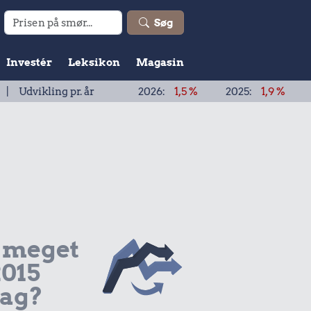
Søg
Investér
Leksikon
Magasin
ling pr. år
2026:
1,5 %
2025:
1,9 %
2024:
1,9
 meget
2015
dag?