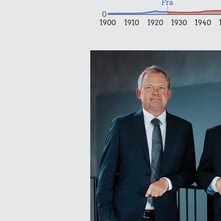
Fra
9,31 kr.
0
1900
1910
1920
1930
1940
Taxatur,
Hovedbanegården-
Lufthavnen
0,36 k
2 kg me
1,45 k
0,20 kr.
Kylling
Banan