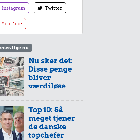
Instagram
Twitter
YouTube
æses lige nu
Nu sker det:
Disse penge
bliver
værdiløse
Top 10: Så
meget tjener
de danske
topchefer