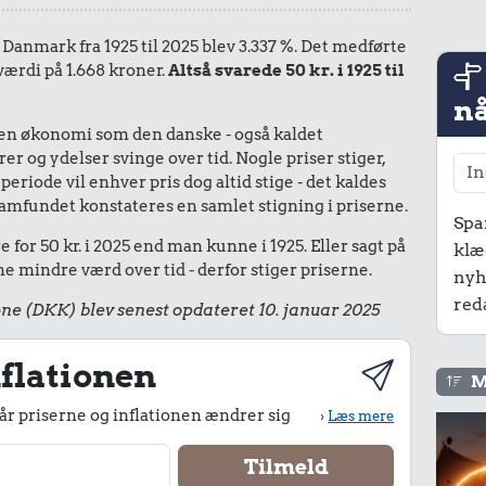
i Danmark fra 1925 til 2025 blev 3.337 %. Det medførte
værdi på 1.668 kroner.
Altså svarede 50 kr. i 1925 til
nå
I en økonomi som den danske - også kaldet
r og ydelser svinge over tid. Nogle priser stiger,
periode vil enhver pris dog altid stige - det kaldes
le samfundet konstateres en samlet stigning i priserne.
Spa
for 50 kr. i 2025 end man kunne i 1925. Eller sagt på
klæ
 mindre værd over tid - derfor stiger priserne.
nyh
red
ne (DKK) blev senest opdateret 10. januar 2025
flationen
M
r priserne og inflationen ændrer sig
›
Læs mere