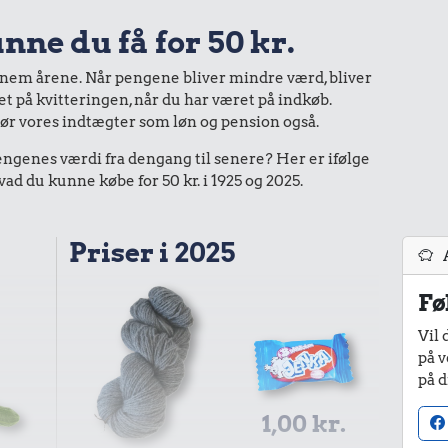
nne du få for 50 kr.
nnem årene. Når pengene bliver mindre værd, bliver
bet på kvitteringen, når du har været på indkøb.
gør vores indtægter som løn og pension også.
enes værdi fra dengang til senere? Her er ifølge
d du kunne købe for 50 kr. i 1925 og 2025.
Priser i 2025
Fø
Vil 
på v
på d
1,00 kr.