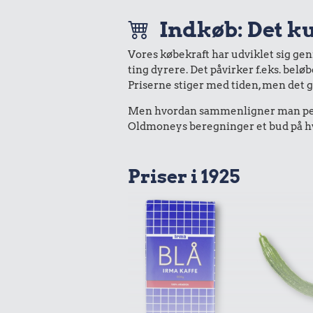
Indkøb: Det ku
Vores købekraft har udviklet sig ge
ting dyrere. Det påvirker f.eks. belø
Priserne stiger med tiden, men det 
Men hvordan sammenligner man peng
Oldmoneys beregninger et bud på hva
Priser i 1925