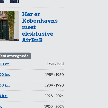
Her er
Københavns
mest
eksklusive
AirBnB
est omregnede
00 kr.
1950 › 1951
00 kr.
1959 › 1960
00 kr.
1989 › 1990
 kr.
1928 › 2024
r.
1900 › 2024