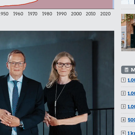
1950
1960
1970
1980
1990
2000
2010
2020
r.
l
M
1.0
1.0
r.
1.0
500
1 k