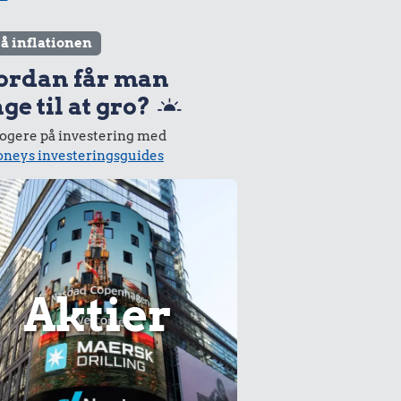
lå inflationen
ordan får man
ge til at gro?
logere på investering med
neys investeringsguides
Aktier