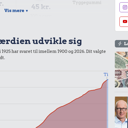
r.
Tyggegummi
45 kr.
Vis mere
▼
100 g garn
værdien udvikle sig
L
i 1925 har svaret til imellem 1900 og 2026. Dit valgte
dt.
Til
r.