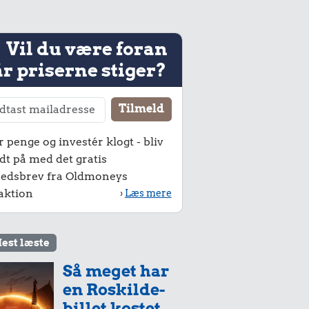
Vil du være foran
r priserne stiger?
r penge og investér klogt - bliv
dt på med det gratis
edsbrev fra Oldmoneys
aktion
›
Læs mere
est læste
Så meget har
en Roskilde-
billet kostet