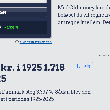
Med Oldmoney kan du 
GN
beløbet du vil regne fr
omregne imellem. Det 
8
+3.337 %
Hvordan virker det?
annonce
r. i 1925 1.718
Følg
25
 i Danmark steg 3.337 %. Sådan blev den
et i perioden 1925-2025