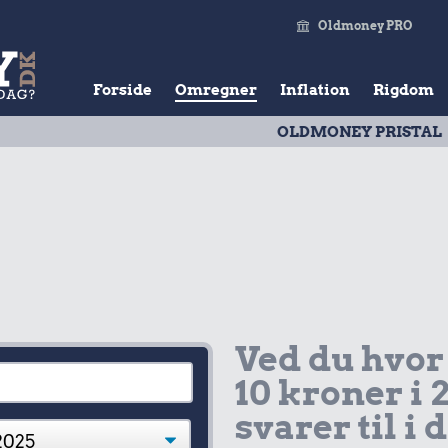
Oldmoney PRO
Forside
Omregner
Inflation
Rigdom
OLDMONEY PRISTAL
| Udvik
Ved du hvor
10 kroner i 
svarer til i 