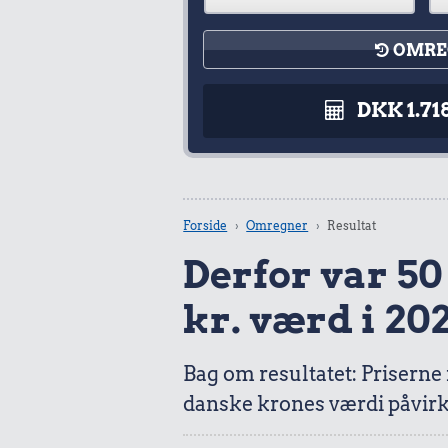
OMRE
DKK 1.71
Forside
Omregner
Resultat
Derfor var 50 k
kr. værd i 20
Bag om resultatet: Priserne
danske krones værdi påvirk