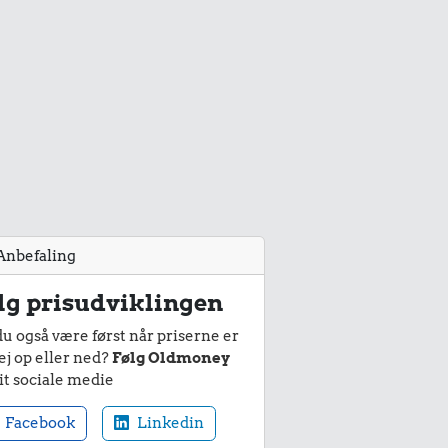
Anbefaling
lg prisudviklingen
du også være først når priserne er
ej op eller ned?
Følg Oldmoney
it sociale medie
Facebook
Linkedin