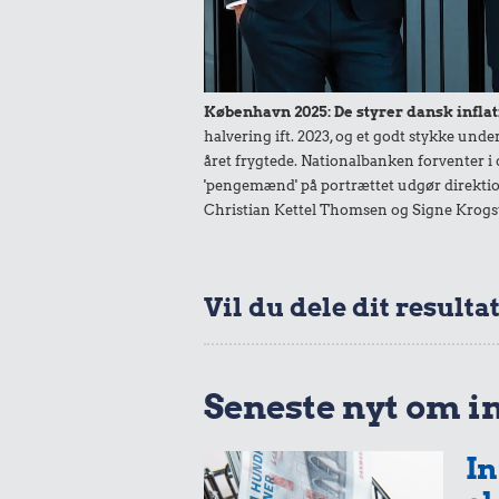
18 kr
Flybillet
København 2025: De styrer dansk inflat
Københav
12 kr.
halvering ift. 2023, og et godt stykke un
Mallorc
året frygtede. Nationalbanken forventer i 
Dæk
'pengemænd' på portrættet udgør direktio
Christian Kettel Thomsen og Signe Krogs
Vil du dele dit resulta
Seneste nyt om i
0,17 k
In
Æble
0,52 kr.