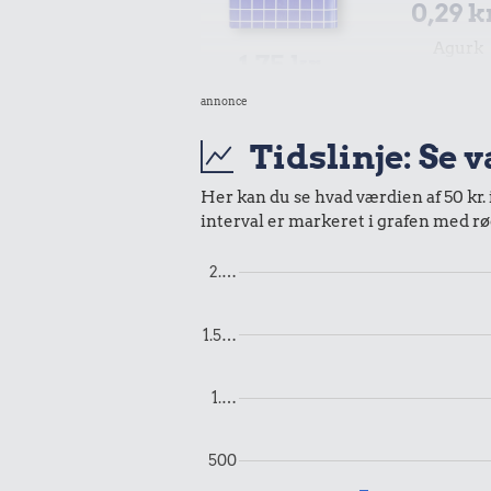
0,29 k
Agurk
1,75 kr.
1/2 kg kaffe
annonce
Tidslinje: Se 
Her kan du se hvad værdien af 50 kr. 
interval er markeret i grafen med rø
2.…
1,02 kr.
0,81 k
1/2 kg hakket
Hotdog
1.5…
oksekød
1.…
500