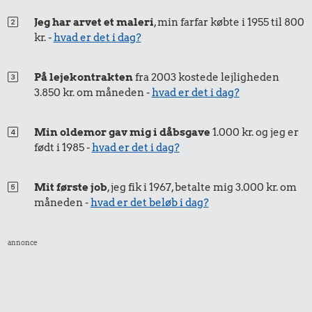
Jeg har arvet et maleri
, min farfar købte i 1955 til 800
kr. -
hvad er det i dag?
På lejekontrakten
fra 2003 kostede lejligheden
3.850 kr. om måneden -
hvad er det i dag?
Min oldemor gav mig i dåbsgave
1.000 kr. og jeg er
født i 1985 -
hvad er det i dag?
Mit første job
, jeg fik i 1967, betalte mig 3.000 kr. om
måneden -
hvad er det beløb i dag?
annonce