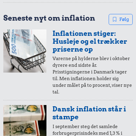
Seneste nyt om inflation
Følg
Inflationen stiger:
Husleje og el trækker
priserne op
Varerne på hylderne blev i oktober
dyrere end sidste år.
Prisstigningerne i Danmark tager
til. Men inflationen holder sig
under målet på to procent, viser nye
tal.
Dansk inflation står i
stampe
I september steg det samlede
forbrugerprisindeks med 1,3 % i