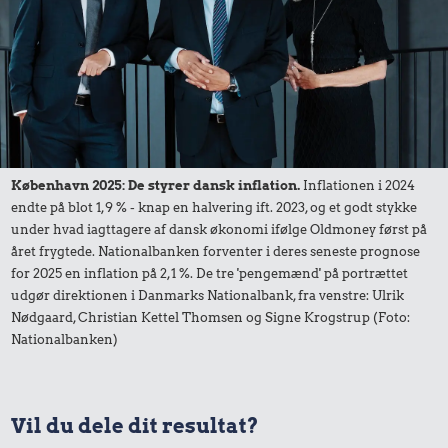
Samlet pris i 2025
Udvalgte varer fra danskernes indkøbskurv gennem tiderne.
Priser i nutidskroner er estimeret af Oldmoney. Priser i
datidskroner er på baggrund af forbrugerprisindekset fra
Danmarks Statistik.
København 2025: De styrer dansk inflation.
Inflationen i 2024
endte på blot 1,9 % - knap en halvering ift. 2023, og et godt stykke
under hvad iagttagere af dansk økonomi ifølge Oldmoney først på
året frygtede. Nationalbanken forventer i deres seneste prognose
for 2025 en inflation på 2,1 %. De tre 'pengemænd' på portrættet
udgør direktionen i Danmarks Nationalbank, fra venstre: Ulrik
Nødgaard, Christian Kettel Thomsen og Signe Krogstrup (Foto:
Nationalbanken)
Vil du dele dit resultat?