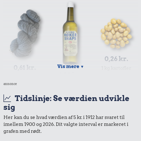
0,26 kr.
Vis mere
0,61 kr.
▼
1 kg kartofler
1,82 kr.
100 g garn
annonce
Snaps
Tidslinje: Se værdien udvikle
sig
Her kan du se hvad værdien af 5 kr. i 1912 har svaret til
imellem 1900 og 2026. Dit valgte interval er markeret i
grafen med rødt.
0,01 kr.