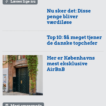
Læses lige nu
Nu sker det: Disse
penge bliver
værdiløse
Top 10: Så meget tjener
de danske topchefer
Her er Københavns
mest eksklusive
AirBnB
Mest omregnede