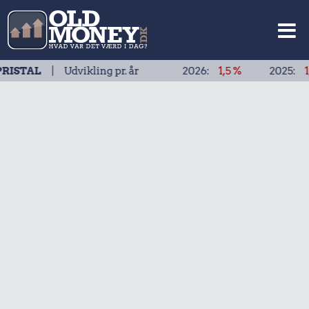
 Udvikling pr. år
2026:
1,5 %
2025:
1,9 %