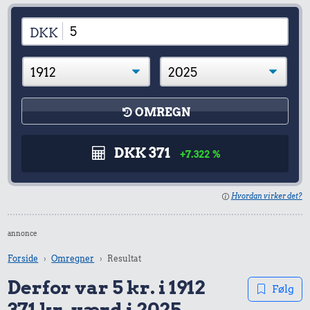
DKK
OMREGN
DKK 371
+7.322 %
Hvordan virker det?
annonce
Forside
Omregner
Resultat
Derfor var 5 kr. i 1912
Følg
371 kr. værd i 2025