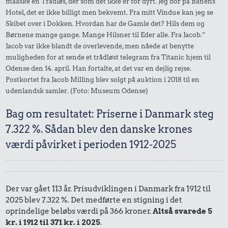
maaske en Trådløs, der som det ikke er for dyrt. Jeg bor på Banens
Hotel, det er ikke billigt men bekvemt. Fra mitt Vindue kan jeg se
Skibet over i Dokken. Hvordan har de Gamle det? Hils dem og
Børnene mange gange. Mange Hilsner til Eder alle. Fra Jacob.”
Jacob var ikke blandt de overlevende, men nåede at benytte
muligheden for at sende et trådløst telegram fra Titanic hjem til
Odense den 14. april. Han fortalte, at det var en dejlig rejse.
Postkortet fra Jacob Milling blev solgt på auktion i 2018 til en
udenlandsk samler. (Foto: Museum Odense)
Bag om resultatet: Priserne i Danmark steg
7.322 %. Sådan blev den danske krones
værdi påvirket i perioden 1912-2025
Der var gået 113 år. Prisudviklingen i Danmark fra 1912 til
2025 blev 7.322 %. Det medførte en stigning i det
oprindelige beløbs værdi på 366 kroner.
Altså svarede 5
kr. i 1912 til 371 kr. i 2025
.