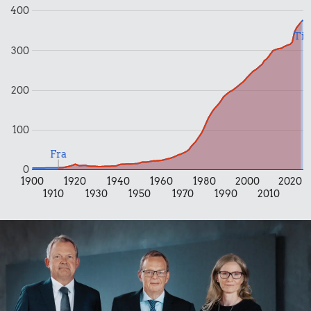
0,09 kr.
2,20 kr.
400
Tyggegummi
Banan
10 liter benzin
Til
300
4,99 kr.
200
Samlet pris i 1912
100
Priser i 2025
Fra
0
1900
1920
1940
1960
1980
2000
2020
1910
1930
1950
1970
1990
2010
1,00 kr.
Tyggegummi
1,00 kr.