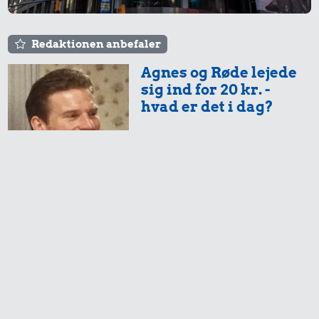
Redaktionen anbefaler
Agnes og Røde lejede
sig ind for 20 kr. -
hvad er det i dag?
Prisen på en tur i
biografen er steget på
få år