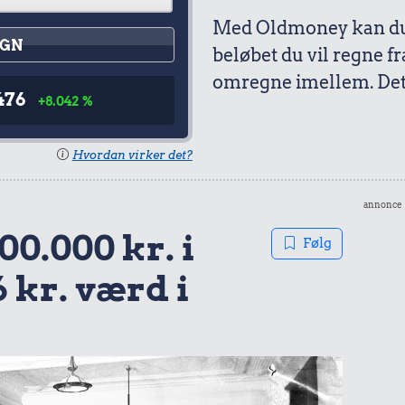
Med Oldmoney kan du 
GN
beløbet du vil regne fr
omregne imellem. Det 
476
+8.042 %
Hvordan virker det?
annonce
00.000 kr. i
Følg
6 kr. værd i