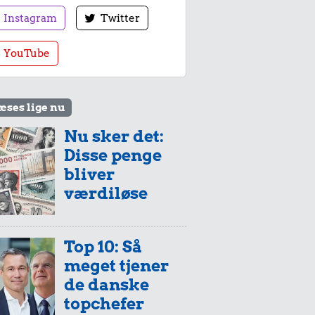
Instagram
Twitter
YouTube
æses lige nu
Nu sker det:
Disse penge
bliver
værdiløse
Top 10: Så
meget tjener
de danske
topchefer