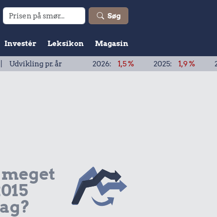
Søg
Investér
Leksikon
Magasin
g pr. år
2026:
1,5 %
2025:
1,9 %
2024:
1,9 %
 meget
2015
dag?