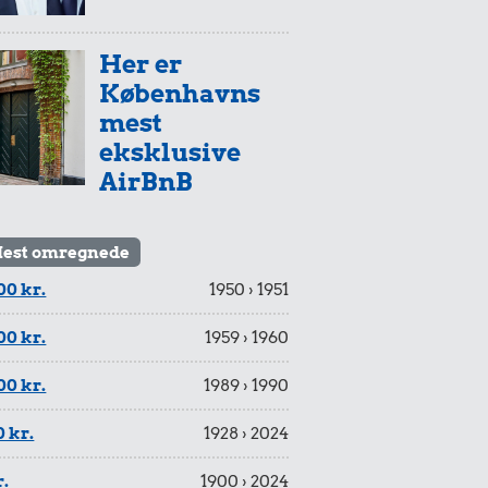
Her er
Københavns
mest
eksklusive
AirBnB
est omregnede
00 kr.
1950 › 1951
00 kr.
1959 › 1960
00 kr.
1989 › 1990
 kr.
1928 › 2024
r.
1900 › 2024