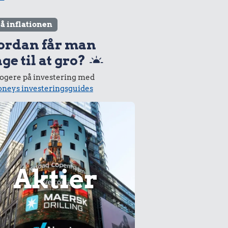
lå inflationen
ordan får man
ge til at gro?
logere på investering med
neys investeringsguides
Aktier