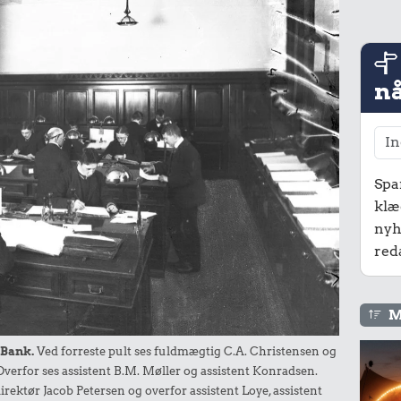
nå
Spa
klæ
nyh
red
M
 Bank.
Ved forreste pult ses fuldmægtig C.A. Christensen og
 Overfor ses assistent B.M. Møller og assistent Konradsen.
irektør Jacob Petersen og overfor assistent Loye, assistent