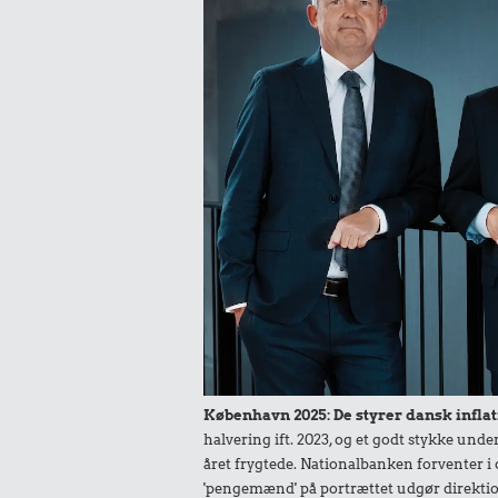
1 kg sukk
0,29 k
0,22 kr.
Røget sil
Franskbrød
København 2025: De styrer dansk inflat
0,23 k
halvering ift. 2023, og et godt stykke un
året frygtede. Nationalbanken forventer i 
0,55 kr.
1 kg kartof
'pengemænd' på portrættet udgør direktio