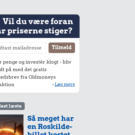
Vil du være foran
r priserne stiger?
r penge og investér klogt - bliv
dt på med det gratis
edsbrev fra Oldmoneys
aktion
›
Læs mere
est læste
Så meget har
en Roskilde-
billet kostet