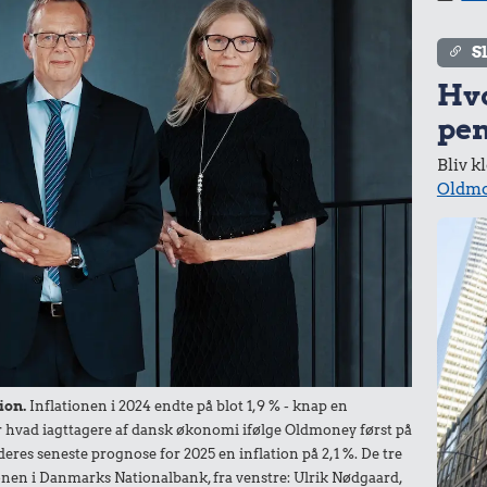
er
S
Hv
pen
r.
6.000 kr.
Bliv k
6,00 kr.
d
Oldmo
Cykel
Æble
ion.
Inflationen i 2024 endte på blot 1,9 % - knap en
r.
der hvad iagttagere af dansk økonomi ifølge Oldmoney først på
19 kr.
deres seneste prognose for 2025 en inflation på 2,1 %. De tre
ler
105.000 kr.
nen i Danmarks Nationalbank, fra venstre: Ulrik Nødgaard,
1 kg kartofler