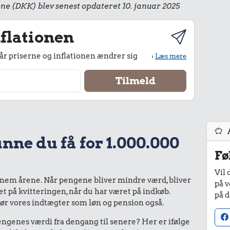
ne (DKK) blev senest opdateret 10. januar 2025
flationen
r priserne og inflationen ændrer sig
›
Læs mere
nne du få for 1.000.000
Fø
Vil 
nnem årene. Når pengene bliver mindre værd, bliver
på v
bet på kvitteringen, når du har været på indkøb.
på d
gør vores indtægter som løn og pension også.
enes værdi fra dengang til senere? Her er ifølge