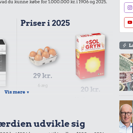
d du kunne købe for 1.000.000 kr. i 1906 og 2025.
Priser i 2025
L
29 kr.
6 æg
20 kr.
Vis mere
▼
.
1 kg havregryn
værdien udvikle sig