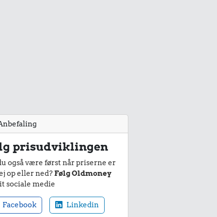
Anbefaling
lg prisudviklingen
du også være først når priserne er
ej op eller ned?
Følg Oldmoney
it sociale medie
Facebook
Linkedin