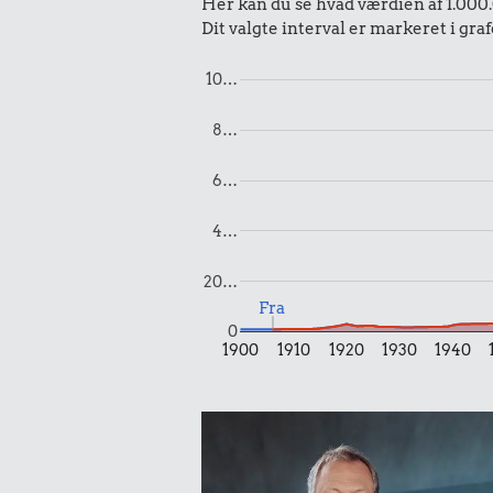
Her kan du se hvad værdien af 1.000.0
Dit valgte interval er markeret i gra
10…
8…
0,07 kr.
0,33 k
6…
Æble
200 g choko
4…
20…
Fra
0
1900
1910
1920
1930
1940
0,25 kr.
0,19 k
1 kg havregryn