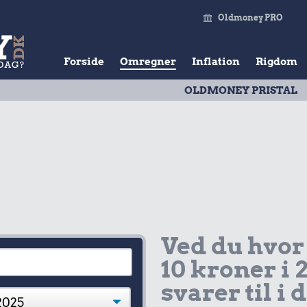
Oldmoney PRO
Forside
Omregner
Inflation
Rigdom
OLDMONEY PRISTAL
| Udviklin
Ved du hvor
10 kroner i 
svarer til i 