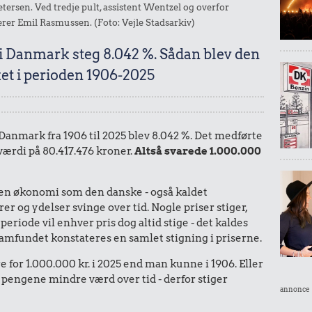
rsen. Ved tredje pult, assistent Wentzel og overfor
rer Emil Rasmussen. (Foto: Vejle Stadsarkiv)
 i Danmark steg 8.042 %. Sådan blev den
et i perioden 1906-2025
i Danmark fra 1906 til 2025 blev 8.042 %. Det medførte
 værdi på 80.417.476 kroner.
Altså svarede 1.000.000
I en økonomi som den danske - også kaldet
r og ydelser svinge over tid. Nogle priser stiger,
periode vil enhver pris dog altid stige - det kaldes
le samfundet konstateres en samlet stigning i priserne.
 for 1.000.000 kr. i 2025 end man kunne i 1906. Eller
 pengene mindre værd over tid - derfor stiger
annonce