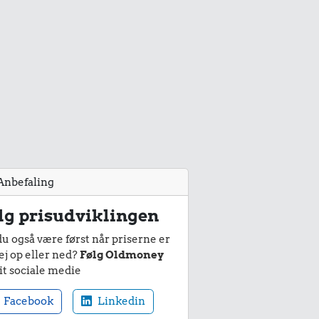
Anbefaling
lg prisudviklingen
du også være først når priserne er
ej op eller ned?
Følg Oldmoney
it sociale medie
Facebook
Linkedin