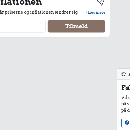
flationen
r priserne og inflationen ændrer sig
›
Læs mere
Fø
Vil 
på v
på d