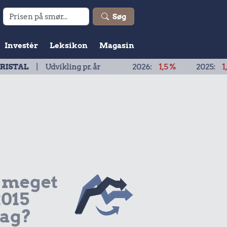
Søg
Investér
Leksikon
Magasin
dvikling pr. år
2026:
1,5 %
2025:
1,9 %
202
 meget
2015
dag?