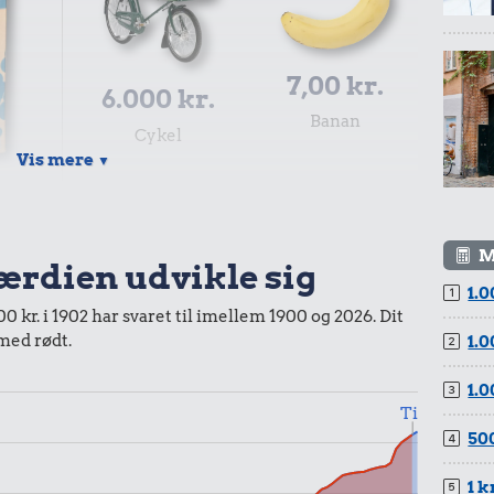
7,00 kr.
6.000 kr.
Banan
Cykel
Vis mere
▼
r.
lk
M
værdien udvikle sig
1.0
 kr. i 1902 har svaret til imellem 1900 og 2026. Dit
 med rødt.
1.0
r.
5.500 kr.
1.0
Kat
13 kr.
Til
rden-
500
Syltede rødbeder
en
1 k