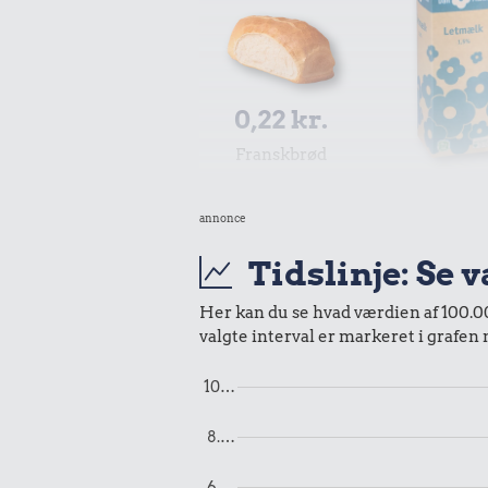
0,22 kr.
Franskbrød
0,17 k
annonce
1 liter mæ
Tidslinje: Se 
Her kan du se hvad værdien af 100.000
valgte interval er markeret i grafen
3,85 k
10…
Taxatur,
0,42 kr.
Hovedbanegå
Avis
8.…
Lufthavn
6.…