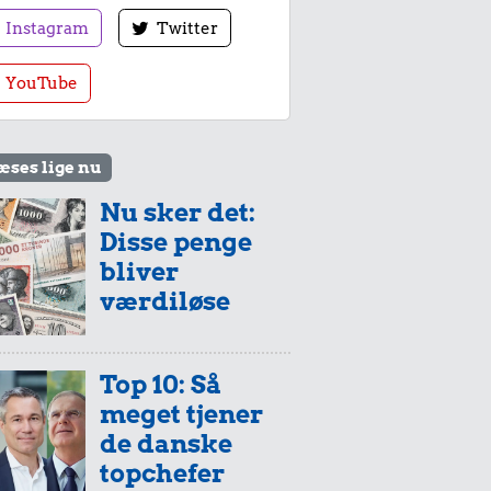
Instagram
Twitter
YouTube
æses lige nu
Nu sker det:
Disse penge
bliver
værdiløse
Top 10: Så
meget tjener
de danske
topchefer