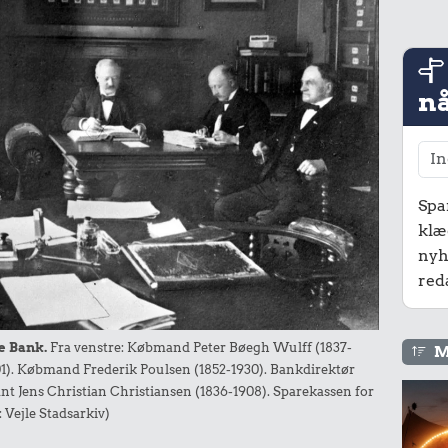
nå
Spa
klæ
nyh
red
e Bank.
Fra venstre: Købmand Peter Bøegh Wulff (1837-
M
1). Købmand Frederik Poulsen (1852-1930). Bankdirektør
nt Jens Christian Christiansen (1836-1908). Sparekassen for
 Vejle Stadsarkiv)