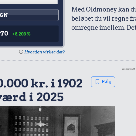
Med Oldmoney kan du 
GN
beløbet du vil regne fr
omregne imellem. Det 
970
+8.203 %
Hvordan virker det?
annonce
.000 kr. i 1902
Følg
 værd i 2025