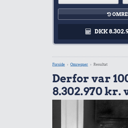
OMRE
DKK 8.302.
Forside
Omregner
Resultat
Derfor var 100
8.302.970 kr.