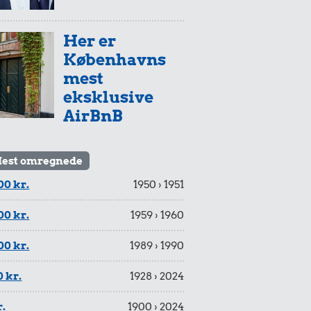
Her er
Københavns
mest
eksklusive
AirBnB
est omregnede
00 kr.
1950 › 1951
00 kr.
1959 › 1960
00 kr.
1989 › 1990
 kr.
1928 › 2024
r.
1900 › 2024