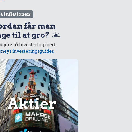
lå inflationen
ordan får man
ge til at gro?
logere på investering med
neys investeringsguides
Aktier