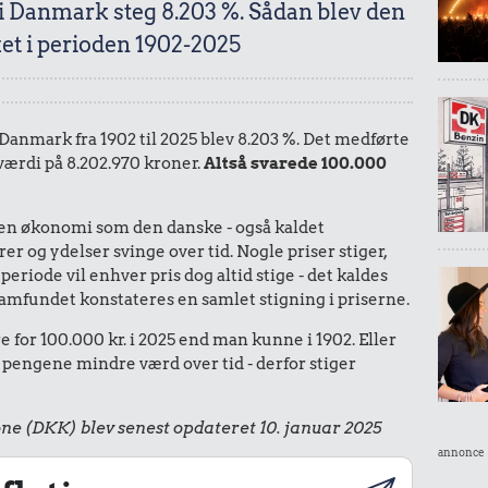
 i Danmark steg 8.203 %. Sådan blev den
et i perioden 1902-2025
i Danmark fra 1902 til 2025 blev 8.203 %. Det medførte
 værdi på 8.202.970 kroner.
Altså svarede 100.000
I en økonomi som den danske - også kaldet
r og ydelser svinge over tid. Nogle priser stiger,
periode vil enhver pris dog altid stige - det kaldes
le samfundet konstateres en samlet stigning i priserne.
 for 100.000 kr. i 2025 end man kunne i 1902. Eller
 pengene mindre værd over tid - derfor stiger
ne (DKK) blev senest opdateret 10. januar 2025
annonce