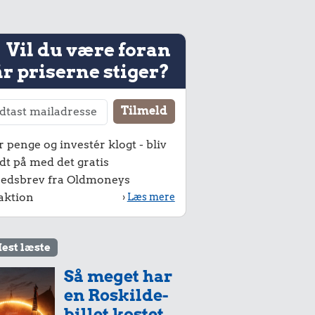
Vil du være foran
r priserne stiger?
r penge og investér klogt - bliv
dt på med det gratis
edsbrev fra Oldmoneys
aktion
›
Læs mere
est læste
Så meget har
en Roskilde-
billet kostet