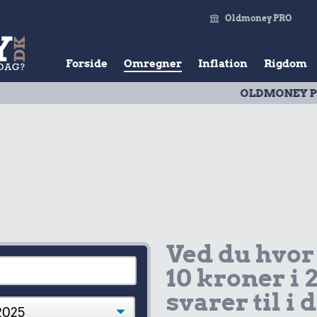
Oldmoney PRO
Forside
Omregner
Inflation
Rigdom
OLDMONEY PRISTAL
| U
Ved du hvor
10 kroner i 
svarer til i 